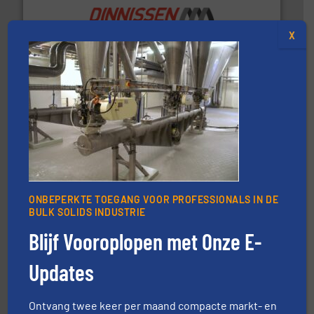
X
by the best”.
Meer info ➜
procestechnologie en stortgoedtechnologie. “
Trusted
Wereldwijd opererend specialist in innovatieve
Dinnissen BV
info ➜
ONBEPERKTE TOEGANG VOOR PROFESSIONALS IN DE
mineralen-, energie en biomassa industrieën.
Meer
BULK SOLIDS INDUSTRIE
plastic-, (petro) chemische, farmaceutische,
Maatwerk in componenten voor de voedings-, dairy,
Blijf Vooroplopen met Onze E-
DMN-WESTINGHOUSE
Updates
Ontvang twee keer per maand compacte markt- en