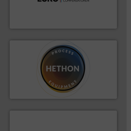
verbindingen en luchttechniek.
Meer info ➜
dertig jaar actief op het gebied van flexibele
Euro Manchetten & Compensatoren is al meer dan
Euro-Manchetten & Compensatoren BV
materialen.
Meer info ➜
vloeistofdosering, met name bij lastig te verwerken
HETHON is wereldwijd specialist in poeder- en
Hethon Nederland BV