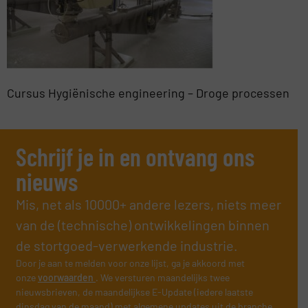
Cursus Hygiënische engineering – Droge processen
Schrijf je in en ontvang ons
nieuws
Mis, net als 10000+ andere lezers, niets meer
van de (technische) ontwikkelingen binnen
de stortgoed-verwerkende industrie.
Door je aan te melden voor onze lijst, ga je akkoord met
onze
voorwaarden
. We versturen maandelijks twee
nieuwsbrieven, de maandelijkse E-Update (iedere laatste
dinsdag van de maand) met algemene updates uit de branche