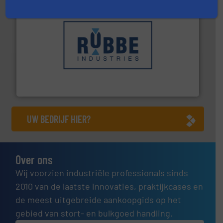
➜
in verschillende sectoren hebben geholpen.
Meer info
weeg-, verpakking- en transportprocessen die klanten
Sinds 1845 is Robbe Industries nv gespecialiseerd in
Robbe Industries nv
UW BEDRIJF HIER?
Over ons
Wij voorzien industriële professionals sinds
2010 van de laatste innovaties, praktijkcases en
de meest uitgebreide aankoopgids op het
gebied van stort- en bulkgoed handling.