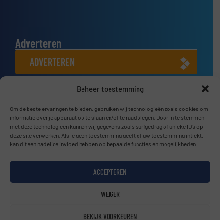
Adverteren
ADVERTEREN
Beheer toestemming
Connect met ons
Om de beste ervaringen te bieden, gebruiken wij technologieën zoals cookies om
LINKEDIN
informatie over je apparaat op te slaan en/of te raadplegen. Door in te stemmen
met deze technologieën kunnen wij gegevens zoals surfgedrag of unieke ID's op
SCHRIJF JE NU IN
deze site verwerken. Als je geen toestemming geeft of uw toestemming intrekt,
kan dit een nadelige invloed hebben op bepaalde functies en mogelijkheden.
ACCEPTEREN
© BulkTech2026
WEIGER
Privacy beleid & Algemene Voorwaarden
|
Disclaimer
BEKIJK VOORKEUREN