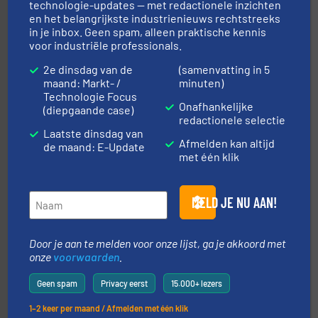
technologie-updates — met redactionele inzichten
en het belangrijkste industrienieuws rechtstreeks
in je inbox. Geen spam, alleen praktische kennis
voor industriële professionals.
➜
aanspreekpunt voor uw vragen omtrent stof.
Meer info
2e dinsdag van de
(samenvatting in 5
van officiële mg/Nm³ tot QAL1 metingen: Optyl is het
maand: Markt- /
minuten)
Van Low Budget Stofmeting tot Broken Bag Detection,
Technologie Focus
Optyl BVBA
Onafhankelijke
(diepgaande case)
redactionele selectie
Laatste dinsdag van
Afmelden kan altijd
de maand: E-Update
met één klik
MELD JE NU AAN!
geautomatiseerde weegoplossingen.
Meer info ➜
Door je aan te melden voor onze lijst, ga je akkoord met
aan weegapparatuur en -componenten diverse
AB Weegtechniek (ABW) biedt naast een breed scala
onze
voorwaarden
.
AB Weegtechniek
Geen spam
Privacy eerst
15.000+ lezers
1–2 keer per maand / Afmelden met één klik