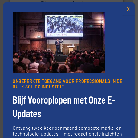
geautomatiseerde weegoplossingen.
Meer info ➜
X
aan weegapparatuur en -componenten diverse
AB Weegtechniek (ABW) biedt naast een breed scala
AB Weegtechniek
materialen.
Meer info ➜
ONBEPERKTE TOEGANG VOOR PROFESSIONALS IN DE
vloeistofdosering, met name bij lastig te verwerken
BULK SOLIDS INDUSTRIE
HETHON is wereldwijd specialist in poeder- en
Hethon Nederland BV
Blijf Vooroplopen met Onze E-
Updates
Ontvang twee keer per maand compacte markt- en
technologie-updates — met redactionele inzichten