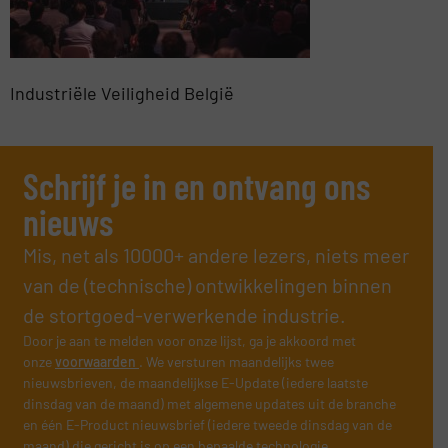
Industriële Veiligheid België
Schrijf je in en ontvang ons
nieuws
Mis, net als 10000+ andere lezers, niets meer
van de (technische) ontwikkelingen binnen
de stortgoed-verwerkende industrie.
Door je aan te melden voor onze lijst, ga je akkoord met
onze
voorwaarden
. We versturen maandelijks twee
nieuwsbrieven, de maandelijkse E-Update (iedere laatste
dinsdag van de maand) met algemene updates uit de branche
en één E-Product nieuwsbrief (iedere tweede dinsdag van de
maand) die gericht is op een bepaalde technologie.