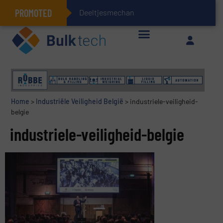
PROMOTED
Deeltjesmechanica en kra
Geïntegreerde doserings- en weegsystemen: Efficiëntie, kwaliteit en duurzaamheid in één oogopslag
Home
>
Industriële Veiligheid België
>
industriele-veiligheid-
belgie
industriele-veiligheid-belgie