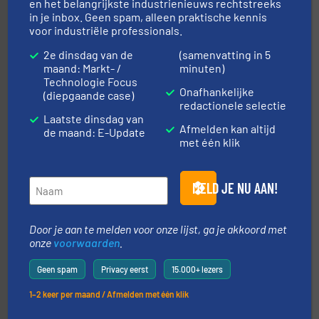
en het belangrijkste industrienieuws rechtstreeks
in je inbox. Geen spam, alleen praktische kennis
voor industriële professionals.
by the best”.
Meer info ➜
procestechnologie en stortgoedtechnologie. “
Trusted
2e dinsdag van de
(samenvatting in 5
Wereldwijd opererend specialist in innovatieve
maand: Markt- /
minuten)
Dinnissen BV
Technologie Focus
Onafhankelijke
(diepgaande case)
redactionele selectie
Laatste dinsdag van
Afmelden kan altijd
de maand: E-Update
met één klik
MELD JE NU AAN!
➜
in verschillende sectoren hebben geholpen.
Meer info
weeg-, verpakking- en transportprocessen die klanten
Sinds 1845 is Robbe Industries nv gespecialiseerd in
Door je aan te melden voor onze lijst, ga je akkoord met
Robbe Industries nv
onze
voorwaarden
.
Geen spam
Privacy eerst
15.000+ lezers
1–2 keer per maand / Afmelden met één klik