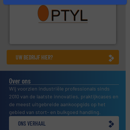
➜
aanspreekpunt voor uw vragen omtrent stof.
Meer info
van officiële mg/Nm³ tot QAL1 metingen: Optyl is het
Van Low Budget Stofmeting tot Broken Bag Detection,
Optyl BVBA
UW BEDRIJF HIER?
Over ons
Wij voorzien industriële professionals sinds
2010 van de laatste innovaties, praktijkcases en
de meest uitgebreide aankoopgids op het
gebied van stort- en bulkgoed handling.
ONS VERHAAL