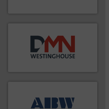
Euro Manchetten & Compensatoren is al meer dan
Euro-Manchetten & Compensatoren BV
info ➜
mineralen-, energie en biomassa industrieën.
Meer
plastic-, (petro) chemische, farmaceutische,
Maatwerk in componenten voor de voedings-, dairy,
DMN-WESTINGHOUSE