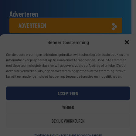
Adverteren
ADVERTEREN
Beheer toestemming
Connect met ons
Om de beste ervaringen te bieden, gebruiken wij technologieën zoals cookies om
LINKEDIN
informatie over je apparaat op te slaan en/of te raadplegen. Door in te stemmen
met deze technologieën kunnen wij gegevens zoals surfgedrag of unieke ID's op
SCHRIJF JE NU IN
deze site verwerken. Als je geen toestemming geeft of uw toestemming intrekt,
kan dit een nadelige invloed hebben op bepaalde functies en mogelijkheden.
ACCEPTEREN
© BulkTech2026
WEIGER
Privacy beleid & Algemene Voorwaarden
|
Disclaimer
BEKIJK VOORKEUREN
Cookiebeleid
Privacy beleid en voorwaarden