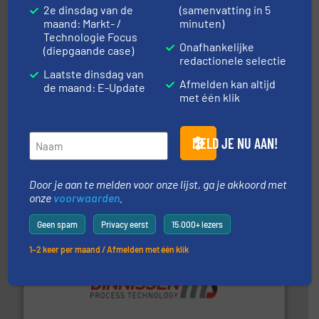
Robbe Industries nv
2e dinsdag van de
(samenvatting in 5
maand: Markt- /
minuten)
Technologie Focus
Onafhankelijke
(diepgaande case)
redactionele selectie
Laatste dinsdag van
Afmelden kan altijd
de maand: E-Update
met één klik
geautomatiseerde weegoplossingen.
Meer info ➜
MELD JE NU AAN!
aan weegapparatuur en -componenten diverse
AB Weegtechniek (ABW) biedt naast een breed scala
AB Weegtechniek
Door je aan te melden voor onze lijst, ga je akkoord met
onze
voorwaarden
.
Geen spam
Privacy eerst
15.000+ lezers
1–2 keer per maand / Afmelden met één klik
by the best”.
Meer info ➜
procestechnologie en stortgoedtechnologie. “
Trusted