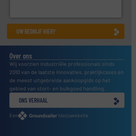
Wereldwijd opererend specialist in innovatieve
Dinnissen BV
UW BEDRIJF HIER?
Over ons
Wij voorzien industriële professionals sinds
2010 van de laatste innovaties, praktijkcases en
de meest uitgebreide aankoopgids op het
gebied van stort- en bulkgoed handling.
ONS VERHAAL
Een
website