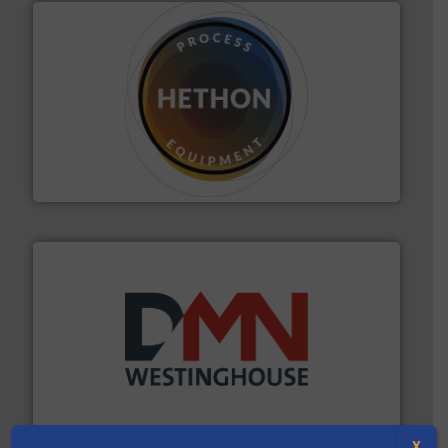
materialen.
Meer info ➜
vloeistofdosering, met name bij lastig te verwerken
HETHON is wereldwijd specialist in poeder- en
Hethon Nederland BV
info ➜
mineralen-, energie en biomassa industrieën.
Meer
plastic-, (petro) chemische, farmaceutische,
Maatwerk in componenten voor de voedings-, dairy,
DMN-WESTINGHOUSE
X