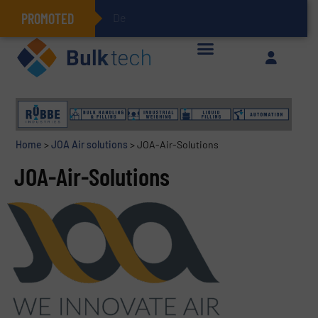
PROMOTED
Deeltjesmec
Geïntegreerde doserings- en weegsystemen: Efficiëntie, kwaliteit en duurzaamheid in één oogopslag
Home
>
JOA Air solutions
>
JOA-Air-Solutions
JOA-Air-Solutions