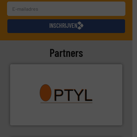
INSCHRIJVEN
Partners
➜
aanspreekpunt voor uw vragen omtrent stof.
Meer info
van officiële mg/Nm³ tot QAL1 metingen: Optyl is het
Van Low Budget Stofmeting tot Broken Bag Detection,
Optyl BVBA