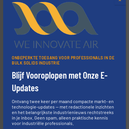
verbindingen en luchttechniek.
Meer info ➜
dertig jaar actief op het gebied van flexibele
Euro Manchetten & Compensatoren is al meer dan
ONBEPERKTE TOEGANG VOOR PROFESSIONALS IN DE
Euro-Manchetten & Compensatoren BV
BULK SOLIDS INDUSTRIE
Blijf Vooroplopen met Onze E-
Updates
Ontvang twee keer per maand compacte markt- en
technologie-updates — met redactionele inzichten
➜
en het belangrijkste industrienieuws rechtstreeks
in verschillende sectoren hebben geholpen.
Meer info
in je inbox. Geen spam, alleen praktische kennis
weeg-, verpakking- en transportprocessen die klanten
voor industriële professionals.
Sinds 1845 is Robbe Industries nv gespecialiseerd in