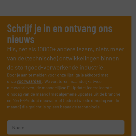
Schrijf je in en ontvang ons
nieuws
Mis, net als 10000+ andere lezers, niets meer
van de (technische) ontwikkelingen binnen
de stortgoed-verwerkende industrie.
Door je aan te melden voor onze lijst, ga je akkoord met
onze
voorwaarden
. We versturen maandelijks twee
nieuwsbrieven, de maandelijkse E-Update (iedere laatste
dinsdag van de maand) met algemene updates uit de branche
en één E-Product nieuwsbrief (iedere tweede dinsdag van de
maand) die gericht is op een bepaalde technologie.