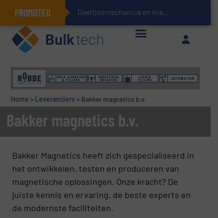
PROMOTED
Deeltjesmechanica en krachtnetwerken in
Geïntegreerde doserings- en weegsystemen: Efficiëntie, kwaliteit en duurzaamheid in één oogopslag
Home
>
Leveranciers
>
Bakker magnetics b.v.
Bakker magnetics b.v.
Bakker Magnetics heeft zich gespecialiseerd in
het ontwikkelen, testen en produceren van
magnetische oplossingen. Onze kracht? De
juiste kennis en ervaring, de beste experts en
de modernste faciliteiten.