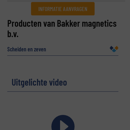
INFORMATIE AANVRAGEN
Informatie aanvragen
Producten van Bakker magnetics
b.v.
Naam
(Vereist)
Scheiden en zeven
Bedrijf
Uitgelichte video
E-mail
(Vereist)
Telefoonnummer