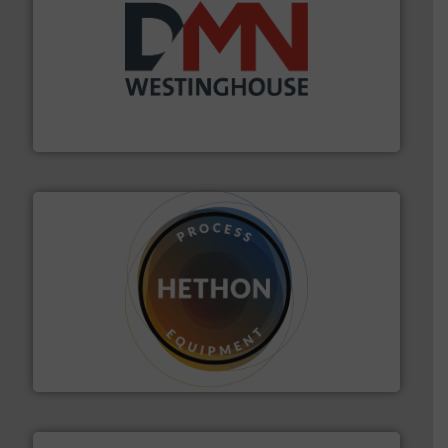
info ➜
mineralen-, energie en biomassa industrieën.
Meer
plastic-, (petro) chemische, farmaceutische,
Maatwerk in componenten voor de voedings-, dairy,
DMN-WESTINGHOUSE
materialen.
Meer info ➜
vloeistofdosering, met name bij lastig te verwerken
HETHON is wereldwijd specialist in poeder- en
Hethon Nederland BV