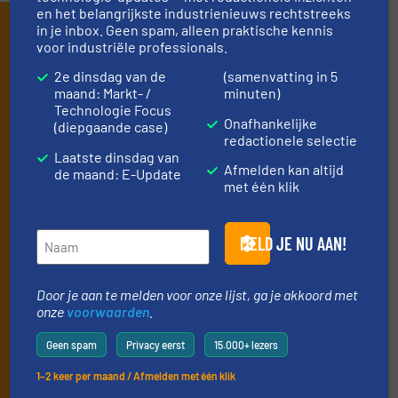
en het belangrijkste industrienieuws rechtstreeks
Schrijf je in en ontvang ons
in je inbox. Geen spam, alleen praktische kennis
voor industriële professionals.
nieuws
2e dinsdag van de
(samenvatting in 5
maand: Markt- /
minuten)
Mis, net als 10000+ andere lezers, niets meer
Technologie Focus
Onafhankelijke
van de (technische) ontwikkelingen binnen
(diepgaande case)
redactionele selectie
de stortgoed-verwerkende industrie.
Laatste dinsdag van
Afmelden kan altijd
de maand: E-Update
Door je aan te melden voor onze lijst, ga je akkoord met
met één klik
onze
voorwaarden
. We versturen maandelijks twee
nieuwsbrieven, de maandelijkse E-Update (iedere laatste
dinsdag van de maand) met algemene updates uit de branche
MELD JE NU AAN!
en één E-Product nieuwsbrief (iedere tweede dinsdag van de
maand) die gericht is op een bepaalde technologie.
Door je aan te melden voor onze lijst, ga je akkoord met
onze
voorwaarden
.
Geen spam
Privacy eerst
15.000+ lezers
1–2 keer per maand / Afmelden met één klik