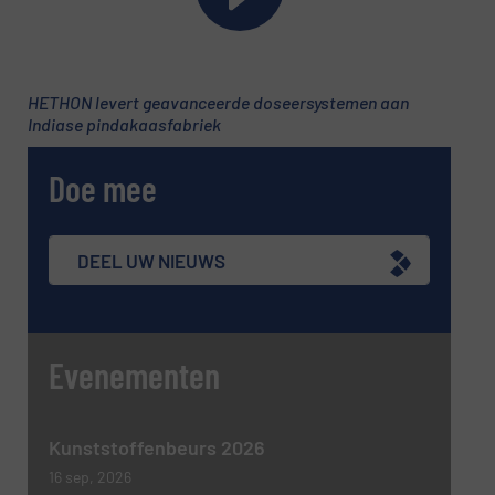
Onderwerp
(Vereist)
HETHON levert geavanceerde doseersystemen aan
Indiase pindakaasfabriek
Doe mee
Bericht
(Vereist)
DEEL UW NIEUWS
Evenementen
Kunststoffenbeurs 2026
Nieuwsbrief
Ja, schrijf mij in voor de BulkTech
16 sep, 2026
nieuwsbrieven.