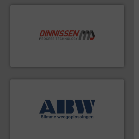
by the best”.
Meer info ➜
procestechnologie en stortgoedtechnologie. “
Trusted
Wereldwijd opererend specialist in innovatieve
Dinnissen BV
geautomatiseerde weegoplossingen.
Meer info ➜
aan weegapparatuur en -componenten diverse
AB Weegtechniek (ABW) biedt naast een breed scala
AB Weegtechniek