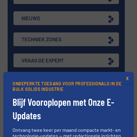
NIEUWS
TECHNIEK ZONES
VRAAG DE EXPERT
X
EVENEMENTEN
ONBEPERKTE TOEGANG VOOR PROFESSIONALS IN DE
BULK SOLIDS INDUSTRIE
Blijf Vooroplopen met Onze E-
VIDEO'S
Updates
Ontvang twee keer per maand compacte markt- en
technologie-updates — met redactionele inzichten