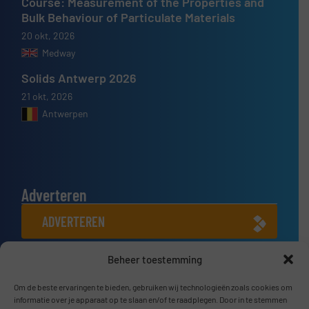
Course: Measurement of the Properties and
Bulk Behaviour of Particulate Materials
20 okt, 2026
Medway
Solids Antwerp 2026
21 okt, 2026
Antwerpen
Adverteren
ADVERTEREN
Beheer toestemming
Connect met ons
Om de beste ervaringen te bieden, gebruiken wij technologieën zoals cookies om
LINKEDIN
informatie over je apparaat op te slaan en/of te raadplegen. Door in te stemmen