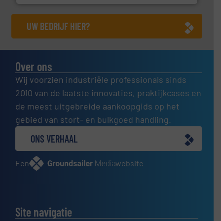
UW BEDRIJF HIER?
Over ons
Wij voorzien industriële professionals sinds
2010 van de laatste innovaties, praktijkcases en
de meest uitgebreide aankoopgids op het
gebied van stort- en bulkgoed handling.
ONS VERHAAL
Een
website
Site navigatie