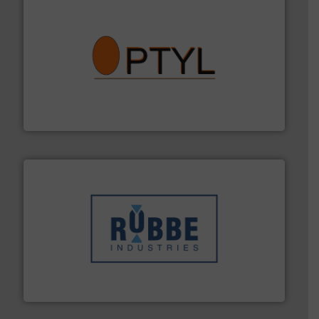
➜
aanspreekpunt voor uw vragen omtrent stof.
Meer info
van officiële mg/Nm³ tot QAL1 metingen: Optyl is het
Van Low Budget Stofmeting tot Broken Bag Detection,
Optyl BVBA
➜
in verschillende sectoren hebben geholpen.
Meer info
weeg-, verpakking- en transportprocessen die klanten
Sinds 1845 is Robbe Industries nv gespecialiseerd in
Robbe Industries nv