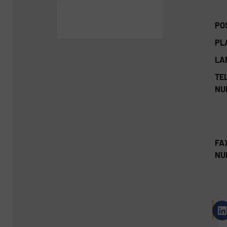
PO
PL
LA
TEL
NU
FA
NU