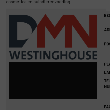
cosmetica en huisdierenvoeding.
BE
AD
PO
PL
LA
TEL
NU
FA