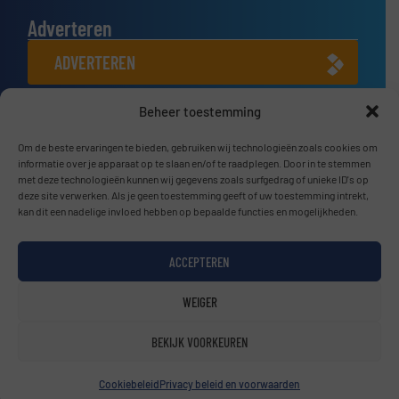
Adverteren
ADVERTEREN
Beheer toestemming
Connect met ons
LINKEDIN
Om de beste ervaringen te bieden, gebruiken wij technologieën zoals cookies om
informatie over je apparaat op te slaan en/of te raadplegen. Door in te stemmen
met deze technologieën kunnen wij gegevens zoals surfgedrag of unieke ID's op
SCHRIJF JE NU IN
deze site verwerken. Als je geen toestemming geeft of uw toestemming intrekt,
kan dit een nadelige invloed hebben op bepaalde functies en mogelijkheden.
ACCEPTEREN
© BulkTech2026
WEIGER
Privacy beleid & Algemene Voorwaarden
|
Disclaimer
BEKIJK VOORKEUREN
Cookiebeleid
Privacy beleid en voorwaarden