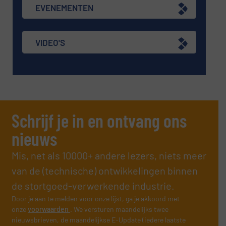
EVENEMENTEN
VIDEO'S
Schrijf je in en ontvang ons
nieuws
Mis, net als 10000+ andere lezers, niets meer
van de (technische) ontwikkelingen binnen
de stortgoed-verwerkende industrie.
Door je aan te melden voor onze lijst, ga je akkoord met
onze
voorwaarden
. We versturen maandelijks twee
nieuwsbrieven, de maandelijkse E-Update (iedere laatste