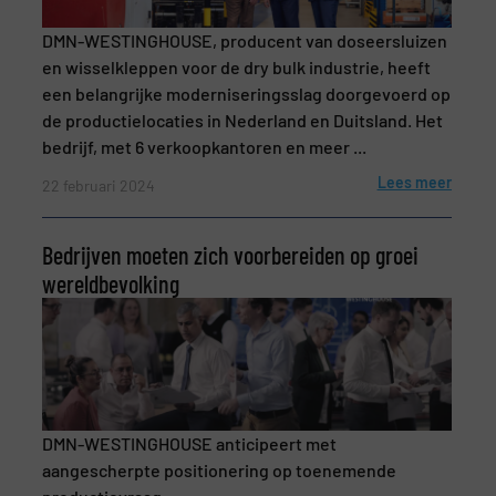
DMN-WESTINGHOUSE, producent van doseersluizen
en wisselkleppen voor de dry bulk industrie, heeft
een belangrijke moderniseringsslag doorgevoerd op
Nieuwsbrief
Ja, schrijf mij in voor de BulkTech
de productielocaties in Nederland en Duitsland. Het
nieuwsbrieven.
bedrijf, met 6 verkoopkantoren en meer ...
Lees meer
CAPTCHA
22 februari 2024
Bedrijven moeten zich voorbereiden op groei
wereldbevolking
VERSTUREN
DMN-WESTINGHOUSE anticipeert met
aangescherpte positionering op toenemende