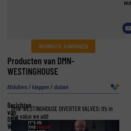
NU
INFORMATIE AANVRAGEN
Informatie aanvragen
Producten van DMN-
WESTINGHOUSE
Naam
(Vereist)
Afsluiters / kleppen / sluizen
Bedrijf
Berichten
DMN-WESTINGHOUSE DIVERTER VALVES: It’s in
van
the value we add
DMN-
WESTINGHOUSE
E-mail
(Vereist)