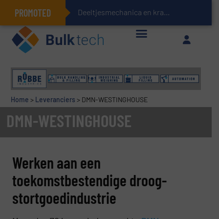
PROMOTED
Deeltjesmechanica en krachtnetwerken in stortgoederen
Geïntegreerde doserings- en weegsystemen: Efficiëntie, kwaliteit en duurzaamheid in één oogopslag
Home
>
Leveranciers
>
DMN-WESTINGHOUSE
DMN-WESTINGHOUSE
Werken aan een
toekomstbestendige droog-
stortgoedindustrie