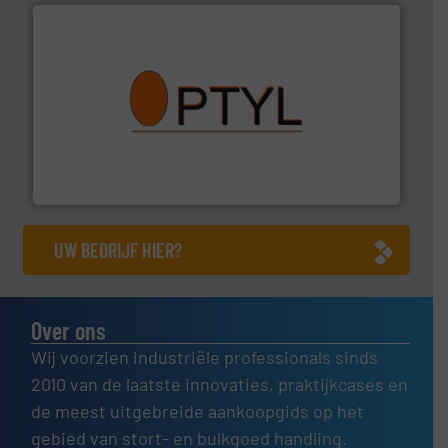
➜
aanspreekpunt voor uw vragen omtrent stof.
Meer info
van officiële mg/Nm³ tot QAL1 metingen: Optyl is het
Van Low Budget Stofmeting tot Broken Bag Detection,
Optyl BVBA
UW BEDRIJF HIER?
Over ons
Wij voorzien industriële professionals sinds
2010 van de laatste innovaties, praktijkcases en
de meest uitgebreide aankoopgids op het
gebied van stort- en bulkgoed handling.