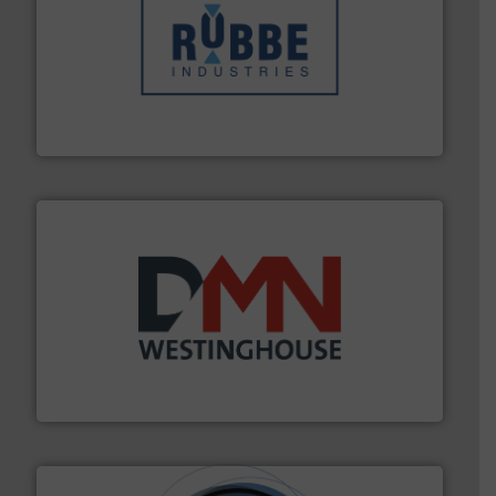
➜
in verschillende sectoren hebben geholpen.
Meer info
weeg-, verpakking- en transportprocessen die klanten
Sinds 1845 is Robbe Industries nv gespecialiseerd in
Robbe Industries nv
info ➜
mineralen-, energie en biomassa industrieën.
Meer
plastic-, (petro) chemische, farmaceutische,
Maatwerk in componenten voor de voedings-, dairy,
DMN-WESTINGHOUSE