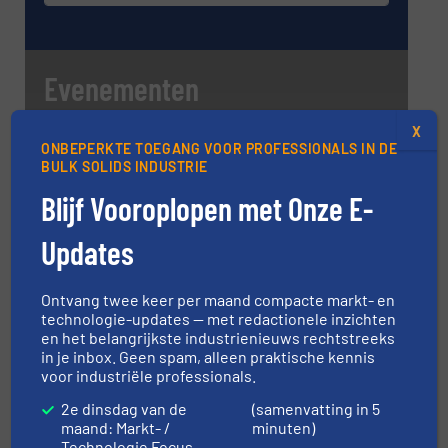
Evenementen
X
ONBEPERKTE TOEGANG VOOR PROFESSIONALS IN DE
Kunststoffenbeurs 2026
BULK SOLIDS INDUSTRIE
16 sep, 2026
Blijf Vooroplopen met Onze E-
’s-Hertogenbosch
Course: Measurement of the Properties
Updates
and Bulk Behaviour of Particulate Materials
20 okt, 2026
Ontvang twee keer per maand compacte markt- en
Medway
technologie-updates — met redactionele inzichten
en het belangrijkste industrienieuws rechtstreeks
Solids Antwerp 2026
in je inbox. Geen spam, alleen praktische kennis
voor industriële professionals.
21 okt, 2026
Antwerpen
2e dinsdag van de
(samenvatting in 5
maand: Markt- /
minuten)
Course: Pneumatic Conveying of Bulk
Technologie Focus