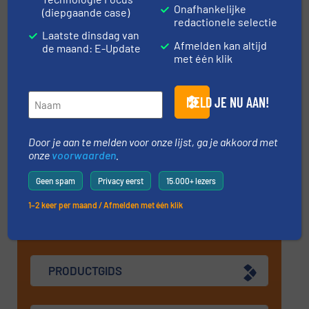
Onafhankelijke
Solids – November 2026
(diepgaande case)
redactionele selectie
10 nov, 2026
Laatste dinsdag van
Afmelden kan altijd
Medway
de maand: E-Update
met één klik
Particle Size Characterization 2026
10 nov, 2026
MELD JE NU AAN!
Wateringen
Door je aan te melden voor onze lijst, ga je akkoord met
MEER EVENEMENTEN
onze
voorwaarden
.
Geen spam
Privacy eerst
15.000+ lezers
1–2 keer per maand / Afmelden met één klik
Vind producten / leverancier
PRODUCTGIDS