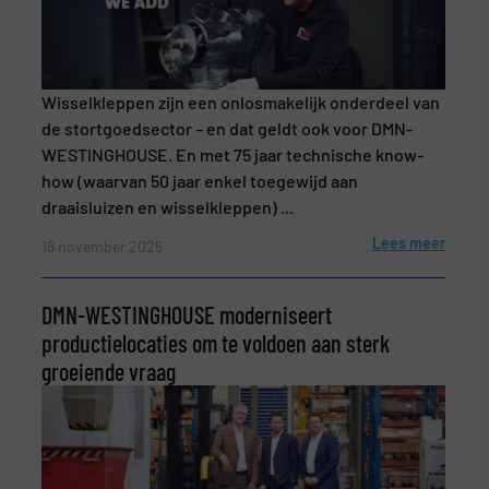
Telefoonnummer
Wisselkleppen zijn een onlosmakelijk onderdeel van
de stortgoedsector – en dat geldt ook voor DMN-
WESTINGHOUSE. En met 75 jaar technische know-
how (waarvan 50 jaar enkel toegewijd aan
draaisluizen en wisselkleppen) ...
Onderwerp
(Vereist)
Lees meer
18 november 2025
DMN-WESTINGHOUSE moderniseert
Bericht
(Vereist)
productielocaties om te voldoen aan sterk
groeiende vraag