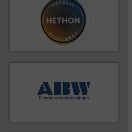
materialen.
Meer info ➜
vloeistofdosering, met name bij lastig te verwerken
HETHON is wereldwijd specialist in poeder- en
Hethon Nederland BV
geautomatiseerde weegoplossingen.
Meer info ➜
aan weegapparatuur en -componenten diverse
AB Weegtechniek (ABW) biedt naast een breed scala
AB Weegtechniek