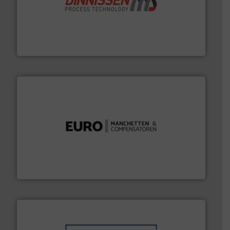
by the best”.
Meer info ➜
procestechnologie en stortgoedtechnologie. “
Trusted
Wereldwijd opererend specialist in innovatieve
Dinnissen BV
verbindingen en luchttechniek.
Meer info ➜
dertig jaar actief op het gebied van flexibele
Euro Manchetten & Compensatoren is al meer dan
Euro-Manchetten & Compensatoren BV