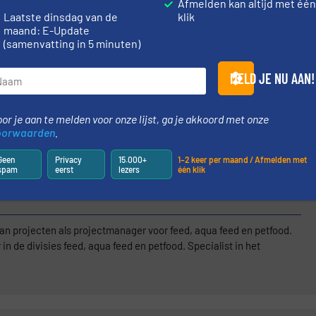
Afmelden kan altijd met éé
Laatste dinsdag van de
klik
maand: E-Update
(samenvatting in 5 minuten)
lexibele verbindingen voor industriële toepassingen voor Food,
 al die ervaring en kennis uit verschillende industriën waarin hij
lijven onderzoeken en experimenteren producten te kunnen maken
MELD JE NU AAN!
t- en regelgeving voldoen aan de allerhoogste kwaliteitsstandaard.
ging in altijd op zoek te gaan naar nieuwere en betere oplossingen.’
or je aan te melden voor onze lijst, ga je akkoord met onze
oorwaarden
.
STEL EEN VRAAG
Geen
Privacy
15.000+
1–2 keer per maand / Afmelden met
spam
eerst
lezers
één klik
van projecten als projectmanager voor feed, aqua feed en petfood.
n de divisies feed, aqua feed en petfood. Specialist in het
rde gericht op pneumatisch transport, mengen, drogen, malen en