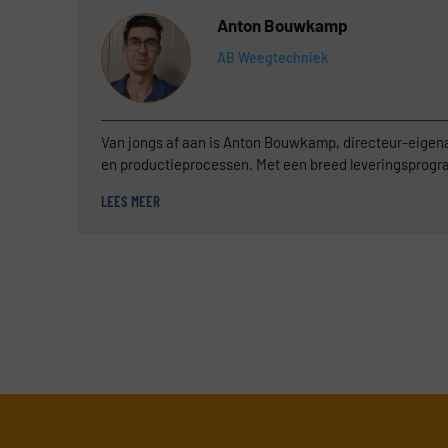
Anton Bouwkamp
AB Weegtechniek
Van jongs af aan is Anton Bouwkamp, directeur-eigen
en productieprocessen. Met een breed leveringsprogra
weegvraagstuk een slimme en gebruiksvriendelijke w
LEES MEER
zuivelindustrie, recycling, kunstmest- en diervoederin
noemen. Dat geldt eveneens voor het dienstenpakke
klanten bij met kalibraties, keuringen, revisies, repa
industriële weegsystemen een klantspecifieke benade
kwaliteitseisen verleent hij klanten steevast van no-n
de mogelijkheden om weegprocessen zo efficiënt mogel
“Binnen de bulkindustrie is er voldoende ruimte voor in