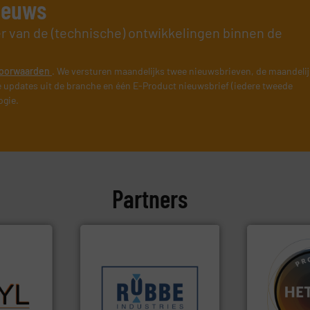
nieuws
er van de (technische) ontwikkelingen binnen de
oorwaarden
. We versturen maandelijks twee nieuwsbrieven, de maandeli
 updates uit de branche en één E-Product nieuwsbrief (iedere tweede
ogie.
Partners
Meer info ➜
sectoren hebben geholpen.
of.
Meer
klanten in verschillende
or uw
transportprocessen die
materialen.
tyl is het
verpakking- en
name bij las