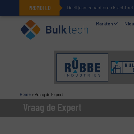
PROMOTED
Deeltjesmechanica en krachtnet
Geïntegreerde doserings- en wee
Markten
Nie
Home
>
Vraag de Expert
Vraag de Expert