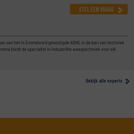
STEL EEN VRAAG
aar van het in Emmeloord gevestigde ABW, in de ban van techniek
mma biedt de specialist in industriële weegtechniek voor elk
eegoplossing. Met afnemers in onder meer de chemie,
dustrie is het klantenportefeuille van ABW buitengewoon divers te
t. Naast de verkoop van weegsystemen en -componenten staat ABW
raties en unieke software-ondersteuning. Wat Anton betreft vergen
Bekijk alle experts
ring. Op basis van de gewenste gebruikstoepassingen en
onsense en persoonlijk advies. Ook adviseert hij klanten graag over
ijk in te richten en/of met andere machinerie te integreren.
novatie en daar draag ik graag mijn steentje aan bij.”