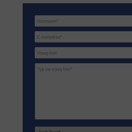
Naam
*
E-
mailadres
*
Vraag
titel