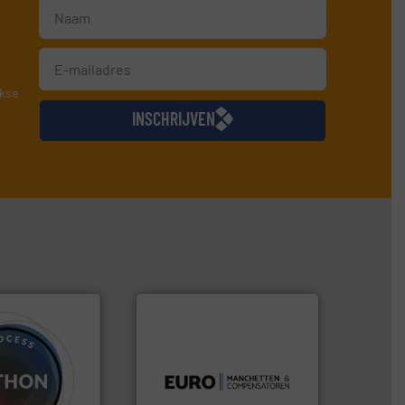
jkse
INSCHRIJVEN
luchttechniek.
Meer info ➜
verbindingen en
gebied van flexibele
Meer info ➜
dan dertig jaar actief op het
tig te verwerken