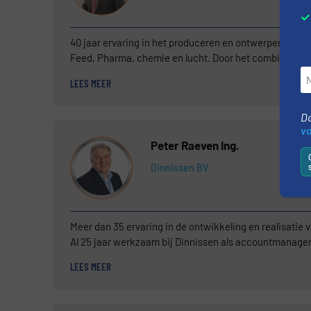
40 jaar ervaring in het produceren en ontwerpen van f
Feed, Pharma, chemie en lucht. Door het combineren van
actief is geweest Zijn doel is om door continue te b
LEES MEER
die gecertificeerd zijn en altijd volgens de laatste we
‘Door mijn brede interesse in techniek zie ik een uitda
Do
v
Peter Raeven Ing.
Dinnissen BV
Meer dan 35 ervaring in de ontwikkeling en realisatie 
Al 25 jaar werkzaam bij Dinnissen als accountmanager i
ontwikkelen van grote projecten met toegevoegde waa
LEES MEER
coaten met vloeistof- en poedersystemen.