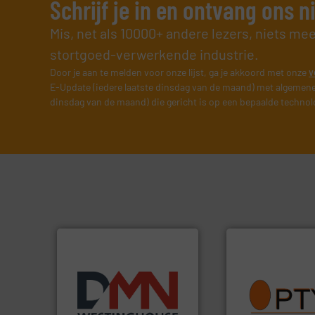
Schrijf je in en ontvang ons 
Mis, net als 10000+ andere lezers, niets me
stortgoed-verwerkende industrie.
Door je aan te melden voor onze lijst, ga je akkoord met onze
v
E-Update (iedere laatste dinsdag van de maand) met algemene
dinsdag van de maand) die gericht is op een bepaalde technol
Meer info ➜
info ➜
biomassa industrieën.
vragen omtrent st
mineralen-, energie en
aanspreekpunt vo
farmaceutische,
QAL1 metingen: Op