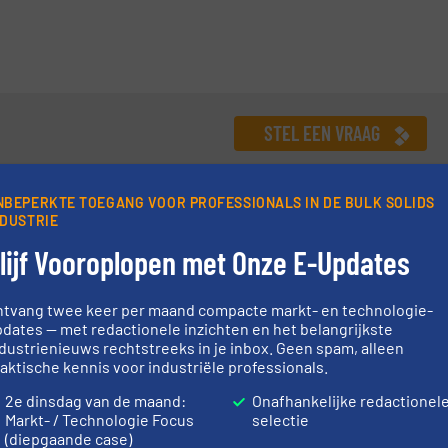
STEL EEN VRAAG
NBEPERKTE TOEGANG VOOR PROFESSIONALS IN DE BULK SOLIDS
NDUSTRIE
candinavië en de Baltische Staten bij DMN-WESTINGHOUSE. Met
lijf Vooroplopen met Onze E-Updates
hij de vele facetten van de branche: van het werken met
 en industriekennis is ongeëvenaard. Door zijn ervaring bij
ntvang twee keer per maand compacte markt- en technologie-
- en commerciële rollen is hij perfect in staat om een heldere ROI
dates — met redactionele inzichten en het belangrijkste
N-WESTINGHOUSE komt deze ervaring zeer goed van pas. Hij
dustrienieuws rechtstreeks in je inbox. Geen spam, alleen
tuatie te plaatsen en houdt daarbij rekening met zowel de duurzame
aktische kennis voor industriële professionals.
van het proces ‘up- and downstream’ is hierin van grote toegevoegde
STEL EEN VRAAG
ure en heeft daarnaast aantoonbare kennis op het gebied van Food,
2e dinsdag van de maand:
Onafhankelijke redactionel
Markt- / Technologie Focus
selectie
rials en minerals.
BV
(diepgaande case)