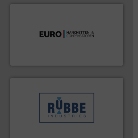
verbindingen en luchttechniek.
Meer info ➜
dertig jaar actief op het gebied van flexibele
Euro Manchetten & Compensatoren is al meer dan
Euro-Manchetten & Compensatoren BV
➜
in verschillende sectoren hebben geholpen.
Meer info
weeg-, verpakking- en transportprocessen die klanten
Sinds 1845 is Robbe Industries nv gespecialiseerd in
Robbe Industries nv