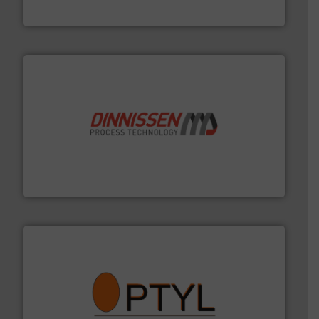
DMN-WESTINGHOUSE
by the best”.
Meer info ➜
procestechnologie en stortgoedtechnologie. “
Trusted
Wereldwijd opererend specialist in innovatieve
Dinnissen BV
➜
aanspreekpunt voor uw vragen omtrent stof.
Meer info