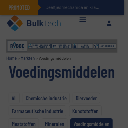
PROMOTED
Deeltjesmechanica en krachtnetwerken in stortgoederen
Geïntegreerde doserings- en weegsystemen: Efficiëntie, kwaliteit en duurzaamheid in één oogopslag
Home
>
Markten
>
Voedingsmiddelen
Voedingsmiddelen
All
Chemische industrie
Diervoeder
Farmaceutische industrie
Kunststoffen
Meststoffen
Mineralen
Voedingsmiddelen