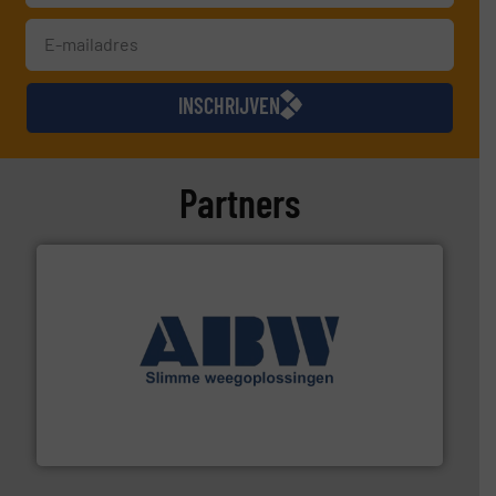
INSCHRIJVEN
Partners
geautomatiseerde weegoplossingen.
Meer info ➜
aan weegapparatuur en -componenten diverse
AB Weegtechniek (ABW) biedt naast een breed scala
AB Weegtechniek