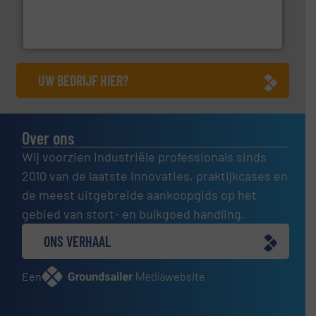
van officiële mg/Nm³ tot QAL1 metingen: Optyl is het
Van Low Budget Stofmeting tot Broken Bag Detection,
Optyl BVBA
UW BEDRIJF HIER?
Over ons
Wij voorzien industriële professionals sinds
2010 van de laatste innovaties, praktijkcases en
de meest uitgebreide aankoopgids op het
gebied van stort- en bulkgoed handling.
ONS VERHAAL
Een
website