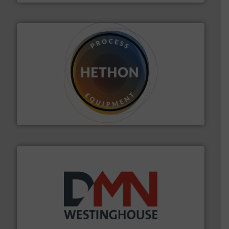
materialen.
Meer info ➜
vloeistofdosering, met name bij lastig te verwerken
HETHON is wereldwijd specialist in poeder- en
Hethon Nederland BV
info ➜
mineralen-, energie en biomassa industrieën.
Meer
plastic-, (petro) chemische, farmaceutische,
Maatwerk in componenten voor de voedings-, dairy,