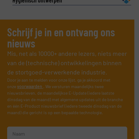
Schrijf je in en ontvang ons
nieuws
Mis, net als 10000+ andere lezers, niets meer
van de (technische) ontwikkelingen binnen
de stortgoed-verwerkende industrie.
Door je aan te melden voor onze lijst, ga je akkoord met
onze
voorwaarden
. We versturen maandelijks twee
nieuwsbrieven, de maandelijkse E-Update (iedere laatste
dinsdag van de maand) met algemene updates uit de branche
en één E-Product nieuwsbrief (iedere tweede dinsdag van de
maand) die gericht is op een bepaalde technologie.