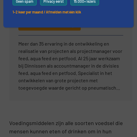
Geen spam
Privacy eerst
15.000+ lezers
Dinnissen BV
1–2 keer per maand / Afmelden met één klik
ASK THE EXPERT
Meer dan 35 ervaring in de ontwikkeling en
realisatie van projecten als projectmanager voor
feed, aqua feed en petfood. Al 25 jaar werkzaam
bij Dinnissen als accountmanager in de divisies
feed, aqua feed en petfood. Specialist in het
ontwikkelen van grote projecten met
toegevoegde waarde gericht op pneumatisch
transport, mengen, drogen, malen en coaten
met vloeistof- en poedersystemen.
Voedingsmiddelen zijn alle soorten voedsel die
mensen kunnen eten of drinken om in hun