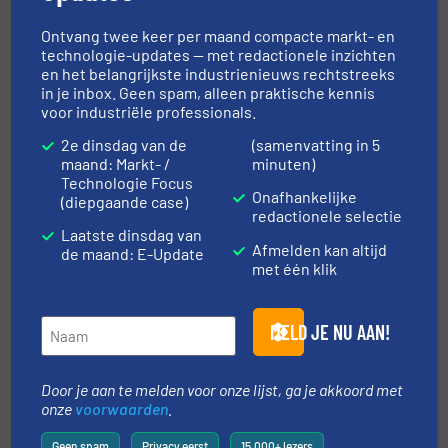
Navigatie
Ontvang twee keer per maand compacte markt- en
technologie-updates — met redactionele inzichten
en het belangrijkste industrienieuws rechtstreeks
in je inbox. Geen spam, alleen praktische kennis
MARKTEN
voor industriële professionals.
2e dinsdag van de
(samenvatting in 5
maand: Markt- /
minuten)
NIEUWS
Technologie Focus
Onafhankelijke
(diepgaande case)
redactionele selectie
Laatste dinsdag van
TECHNIEK ZONES
Afmelden kan altijd
de maand: E-Update
met één klik
VRAAG DE EXPERT
MELD JE NU AAN!
EVENEMENTEN
Door je aan te melden voor onze lijst, ga je akkoord met
onze
voorwaarden
.
Geen spam
Privacy eerst
15.000+ lezers