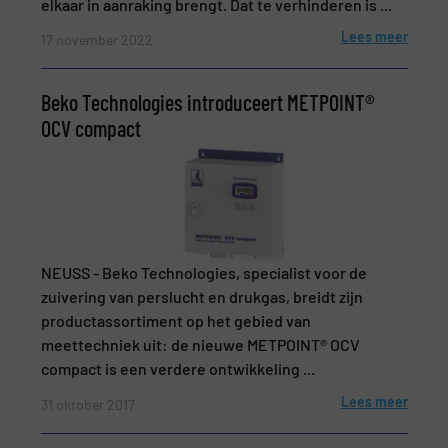
elkaar in aanraking brengt. Dat te verhinderen is ...
Onderwerp
(Vereist)
Lees meer
17 november 2022
Beko Technologies introduceert METPOINT®
OCV compact
Bericht
(Vereist)
NEUSS - Beko Technologies, specialist voor de
zuivering van perslucht en drukgas, breidt zijn
productassortiment op het gebied van
meettechniek uit: de nieuwe METPOINT® OCV
compact is een verdere ontwikkeling ...
Nieuwsbrief
Ja, schrijf mij in voor de BulkTech
Lees meer
31 oktober 2017
nieuwsbrieven.