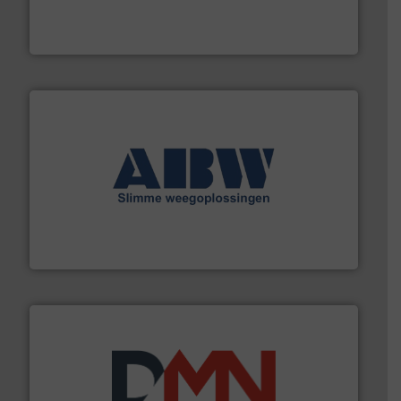
procestechnologie en stortgoedtechnologie. “
Trusted
Wereldwijd opererend specialist in innovatieve
Dinnissen BV
geautomatiseerde weegoplossingen.
Meer info ➜
aan weegapparatuur en -componenten diverse
AB Weegtechniek (ABW) biedt naast een breed scala
AB Weegtechniek