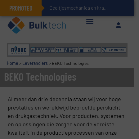
PROMOTED
Deeltjesmechanica en krachtnetwerken in stortgoeder
Geïntegreerde doserings- en weegsystemen: Efficiëntie, kwaliteit en duurzaamheid in één oogopslag
Home
>
Leveranciers
>
BEKO Technologies
BEKO Technologies
Al meer dan drie decennia staan wij voor hoge
prestaties en wereldwijd beproefde perslucht-
en drukgastechniek. Voor producten, systemen
en oplossingen die zorgen voor de vereiste
kwaliteit in de productieprocessen van onze