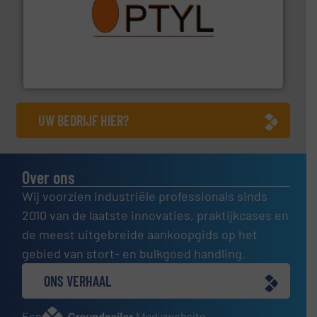
➜
aanspreekpunt voor uw vragen omtrent stof.
Meer info
van officiële mg/Nm³ tot QAL1 metingen: Optyl is het
Van Low Budget Stofmeting tot Broken Bag Detection,
Optyl BVBA
UW BEDRIJF HIER?
Over ons
Wij voorzien industriële professionals sinds
2010 van de laatste innovaties, praktijkcases en
de meest uitgebreide aankoopgids op het
gebied van stort- en bulkgoed handling.
ONS VERHAAL
Een
website