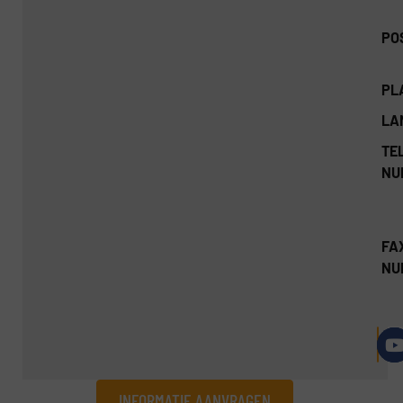
PO
PL
LA
TEL
NU
FA
NU
INFORMATIE AANVRAGEN