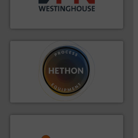
info ➜
mineralen-, energie en biomassa industrieën.
Meer
plastic-, (petro) chemische, farmaceutische,
Maatwerk in componenten voor de voedings-, dairy,
DMN-WESTINGHOUSE
materialen.
Meer info ➜
vloeistofdosering, met name bij lastig te verwerken
HETHON is wereldwijd specialist in poeder- en
Hethon Nederland BV