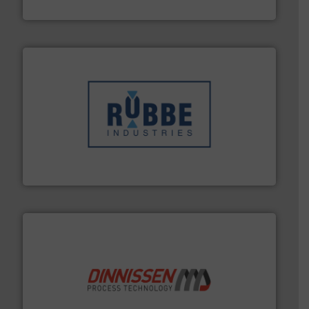
Euro-Manchetten & Compensatoren BV
➜
in verschillende sectoren hebben geholpen.
Meer info
weeg-, verpakking- en transportprocessen die klanten
Sinds 1845 is Robbe Industries nv gespecialiseerd in
Robbe Industries nv
by the best”.
Meer info ➜