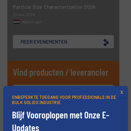
Particle Size Characterization 2026
10 nov, 2026
Wateringen
MEER EVENEMENTEN
Vind producten / leverancier
PRODUCTGIDS
X
ONBEPERKTE TOEGANG VOOR PROFESSIONALS IN DE
BULK SOLIDS INDUSTRIE
Blijf Vooroplopen met Onze E-
ZOEK BEDRIJF A - Z
Updates