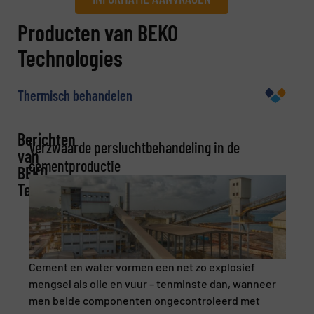
Informatie aanvragen
Producten van BEKO
Technologies
Naam
(Vereist)
Thermisch behandelen
Bedrijf
Berichten
Verzwaarde persluchtbehandeling in de
van
cementproductie
BEKO
Technologies
E-mail
(Vereist)
Telefoonnummer
Cement en water vormen een net zo explosief
mengsel als olie en vuur – tenminste dan, wanneer
men beide componenten ongecontroleerd met