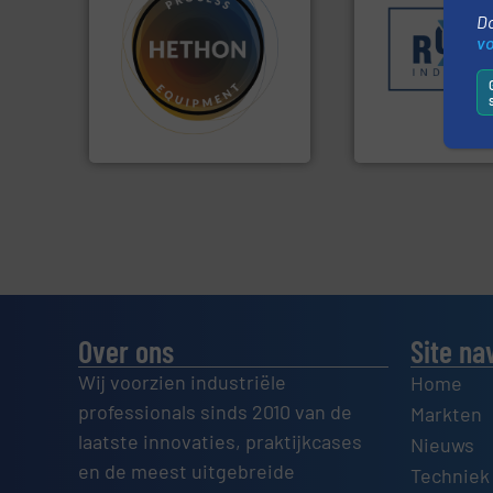
sectoren hebben 
Do
klanten in verschi
v
materialen.
Meer info ➜
transportprocess
name bij lastig te verwerken
verpakking- en
vloeistofdosering, met
gespecialiseerd i
specialist in poeder- en
Industries nv
HETHON is wereldwijd
Sinds 1845 is Rob
Hethon Nederland BV
Robbe Industries nv
Over ons
Site na
Wij voorzien industriële
Home
professionals sinds 2010 van de
Markten
laatste innovaties, praktijkcases
Nieuws
en de meest uitgebreide
Techniek