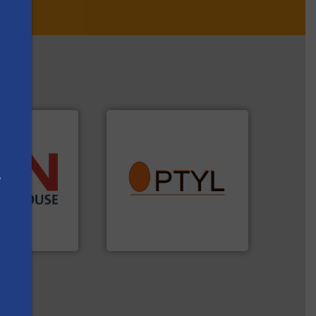
info ➜
dustrieën.
vragen omtrent stof.
Meer
e
energie en
aanspreekpunt voor uw
che,
QAL1 metingen: Optyl is het
etro) chemische,
van officiële mg/Nm³ tot
ings-, dairy,
tot Broken Bag Detection,
n componenten
Van Low Budget Stofmeting
HOUSE
Optyl BVBA