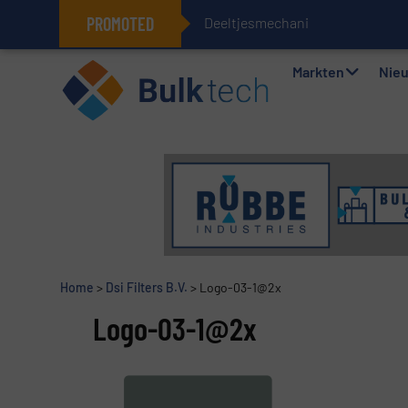
PROMOTED
Deeltjesmechanica en krachtn
Geïntegreerde doserings- en wee
Markten
Nie
Home
>
Dsi Filters B.V.
>
Logo-03-1@2x
Logo-03-1@2x