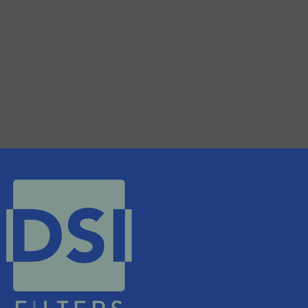
nieuws
er van de (technische) ontwikkelingen binnen de
oorwaarden
. We versturen maandelijks twee nieuwsbrieven, de maandeli
 updates uit de branche en één E-Product nieuwsbrief (iedere tweede
ogie.