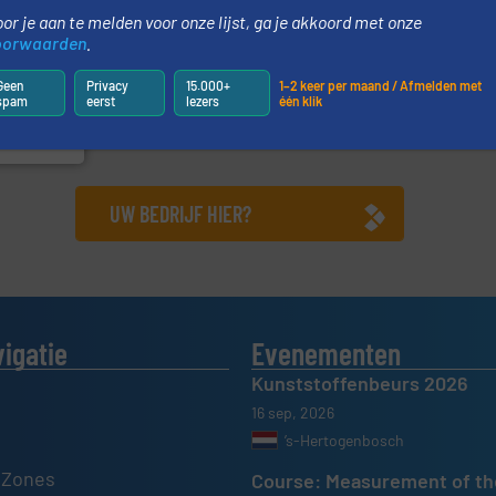
geholpen.
or je aan te melden voor onze lijst, ga je akkoord met onze
llende
oorwaarden
.
en die
n weeg-,
Geen
Privacy
15.000+
1–2 keer per maand / Afmelden met
spam
eerst
lezers
één klik
be
UW BEDRIJF HIER?
vigatie
Evenementen
Kunststoffenbeurs 2026
16 sep, 2026
’s-Hertogenbosch
 Zones
Course: Measurement of th