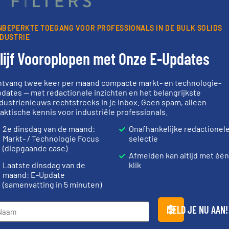
NBEPERKTE TOEGANG VOOR PROFESSIONALS IN DE BULK SOLIDS
NDUSTRIE
lijf Vooroplopen met Onze E-Updates
Partners
ntvang twee keer per maand compacte markt- en technologie-
dates — met redactionele inzichten en het belangrijkste
dustrienieuws rechtstreeks in je inbox. Geen spam, alleen
aktische kennis voor industriële professionals.
er info ➜
Meer info ➜
info ➜
biomassa in
2e dinsdag van de maand:
Onafhankelijke redactionel
le
“
Trusted by the best”.
Meer
mineralen-, 
ief op het
stortgoedtechnologie.
farmaceutis
Markt- / Technologie Focus
selectie
 al meer
procestechnologie en
plastic-, (p
(diepgaande case)
&
specialist in innovatieve
voor de voed
Afmelden kan altijd met één
Wereldwijd opererend
Maatwerk i
Laatste dinsdag van de
klik
Dinnissen BV
DMN-WESTING
maand: E-Update
(samenvatting in 5 minuten)
MELD JE NU AAN!