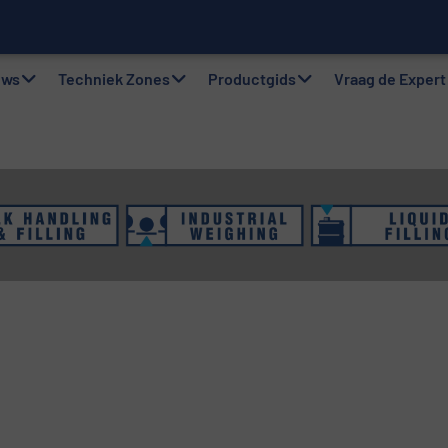
gsystemen: Efficiëntie, kwaliteit en duurzaamheid in één oogops
uws
Techniek Zones
Productgids
Vraag de Expert