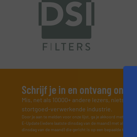
Schrijf je in en ontvang ons 
Mis, net als 10000+ andere lezers, niets me
stortgoed-verwerkende industrie.
Door je aan te melden voor onze lijst, ga je akkoord met onze
v
E-Update (iedere laatste dinsdag van de maand) met algemene
dinsdag van de maand) die gericht is op een bepaalde technol