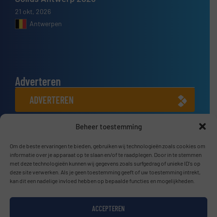
21 okt, 2026
Antwerpen
Adverteren
ADVERTEREN
Beheer toestemming
Connect met ons
LINKEDIN
Om de beste ervaringen te bieden, gebruiken wij technologieën zoals cookies om
informatie over je apparaat op te slaan en/of te raadplegen. Door in te stemmen
met deze technologieën kunnen wij gegevens zoals surfgedrag of unieke ID's op
SCHRIJF JE NU IN
deze site verwerken. Als je geen toestemming geeft of uw toestemming intrekt,
kan dit een nadelige invloed hebben op bepaalde functies en mogelijkheden.
ACCEPTEREN