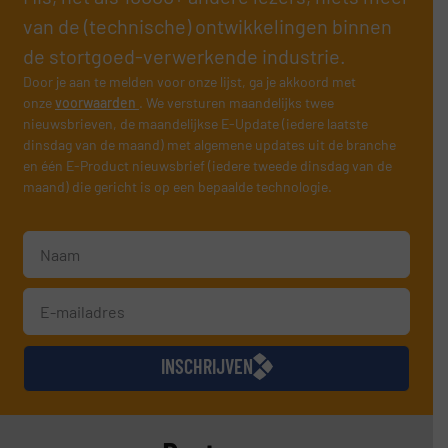
van de (technische) ontwikkelingen binnen
de stortgoed-verwerkende industrie.
Door je aan te melden voor onze lijst, ga je akkoord met
onze
voorwaarden
. We versturen maandelijks twee
nieuwsbrieven, de maandelijkse E-Update (iedere laatste
dinsdag van de maand) met algemene updates uit de branche
en één E-Product nieuwsbrief (iedere tweede dinsdag van de
maand) die gericht is op een bepaalde technologie.
INSCHRIJVEN