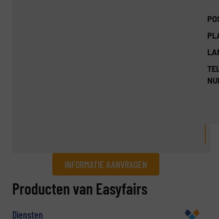
PO
PL
LA
TEL
NU
INFORMATIE AANVRAGEN
Informatie aanvragen
Producten van Easyfairs
Naam
(Vereist)
Diensten