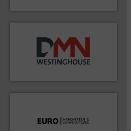
Robbe Industries nv
info ➜
mineralen-, energie en biomassa industrieën.
Meer
plastic-, (petro) chemische, farmaceutische,
Maatwerk in componenten voor de voedings-, dairy,
DMN-WESTINGHOUSE
verbindingen en luchttechniek.
Meer info ➜