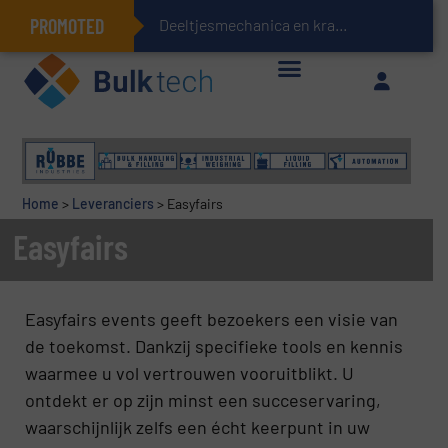
PROMOTED
Deeltjesmechanica en krachtnetwerken in stortgoederen
Geïntegreerde doserings- en weegsystemen: Efficiëntie, kwaliteit en duurzaamheid in één oogopslag
Home
>
Leveranciers
>
Easyfairs
Easyfairs
Easyfairs events geeft bezoekers een visie van
de toekomst. Dankzij specifieke tools en kennis
waarmee u vol vertrouwen vooruitblikt. U
ontdekt er op zijn minst een succeservaring,
waarschijnlijk zelfs een écht keerpunt in uw