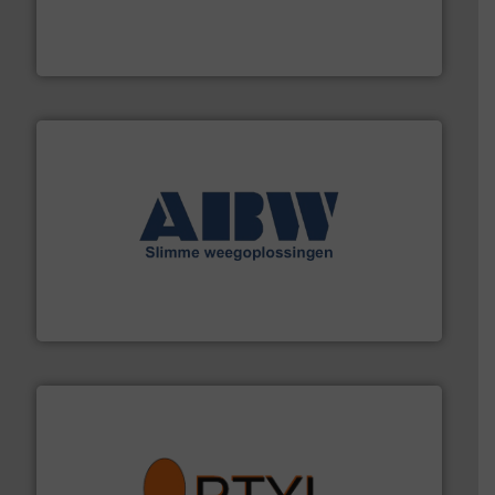
dertig jaar actief op het gebied van flexibele
Euro Manchetten & Compensatoren is al meer dan
Euro-Manchetten & Compensatoren BV
geautomatiseerde weegoplossingen.
Meer info ➜
aan weegapparatuur en -componenten diverse
AB Weegtechniek (ABW) biedt naast een breed scala
AB Weegtechniek