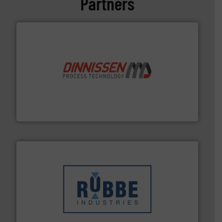
Partners
by the best”.
Meer info ➜
procestechnologie en stortgoedtechnologie. “
Trusted
Wereldwijd opererend specialist in innovatieve
Dinnissen BV
➜
in verschillende sectoren hebben geholpen.
Meer info
weeg-, verpakking- en transportprocessen die klanten
Sinds 1845 is Robbe Industries nv gespecialiseerd in