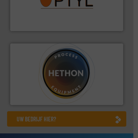
➜
aanspreekpunt voor uw vragen omtrent stof.
Meer info
van officiële mg/Nm³ tot QAL1 metingen: Optyl is het
Van Low Budget Stofmeting tot Broken Bag Detection,
Optyl BVBA
materialen.
Meer info ➜
vloeistofdosering, met name bij lastig te verwerken
HETHON is wereldwijd specialist in poeder- en
Hethon Nederland BV
UW BEDRIJF HIER?