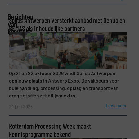
Berichten
Solids Antwerpen versterkt aanbod met Denuo en
Bedrijf
van
BEMAS als inhoudelijke partners
Easyfairs
E-mail
(Vereist)
Op 21 en 22 oktober 2026 vindt Solids Antwerpen
opnieuw plaats in Antwerp Expo. De vakbeurs voor
Telefoonnummer
bulk handling, processing, opslag en transport van
droge stoffen zet dit jaar extra ...
Lees meer
24 juni 2026
Onderwerp
(Vereist)
Rotterdam Processing Week maakt
kennisprogramma bekend