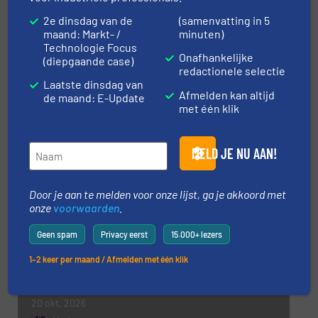
2e dinsdag van de
(samenvatting in 5
Doe mee
maand: Markt- /
minuten)
Technologie Focus
Onafhankelijke
(diepgaande case)
redactionele selectie
Laatste dinsdag van
DEEL UW NIEUWS
Afmelden kan altijd
de maand: E-Update
met één klik
MELD JE NU AAN!
Evenementen
Door je aan te melden voor onze lijst, ga je akkoord met
Kunststoffenbeurs 2026
onze
voorwaarden
.
16 sep, 2026
Geen spam
Privacy eerst
15.000+ lezers
’s-Hertogenbosch
1–2 keer per maand / Afmelden met één klik
Course: Measurement of the Properties
and Bulk Behaviour of Particulate Materials
20 okt, 2026