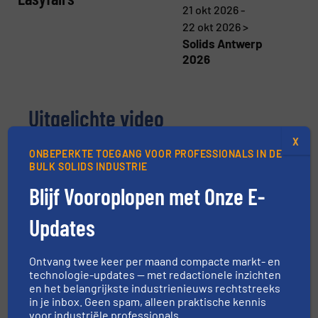
21 okt 2026 -
22 okt 2026 >
Solids Antwerp
2026
Uitgelichte video
X
ONBEPERKTE TOEGANG VOOR PROFESSIONALS IN DE
BULK SOLIDS INDUSTRIE
Blijf Vooroplopen met Onze E-
Updates
Ontvang twee keer per maand compacte markt- en
technologie-updates — met redactionele inzichten
en het belangrijkste industrienieuws rechtstreeks
in je inbox. Geen spam, alleen praktische kennis
HETHON levert geavanceerde doseersystemen aan
voor industriële professionals.
Indiase pindakaasfabriek