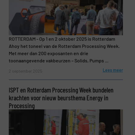
Bericht
(Vereist)
ROTTERDAM - Op 1 en 2 oktober 2025 is Rotterdam
Ahoy het toneel van de Rotterdam Processing Week.
Met meer dan 200 exposanten en drie
toonaangevende vakbeurzen – Solids, Pumps ...
Lees meer
2 september 2025
Nieuwsbrief
Ja, schrijf mij in voor de BulkTech
ISPT en Rotterdam Processing Week bundelen
nieuwsbrieven.
krachten voor nieuw beursthema Energy in
CAPTCHA
Processing
VERSTUREN