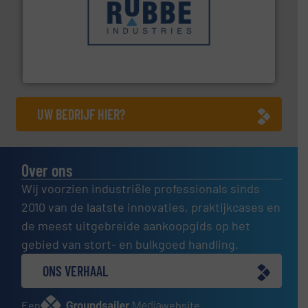
➜
in verschillende sectoren hebben geholpen.
Meer info
weeg-, verpakking- en transportprocessen die klanten
Sinds 1845 is Robbe Industries nv gespecialiseerd in
Robbe Industries nv
UW BEDRIJF HIER?
Over ons
Wij voorzien industriële professionals sinds
2010 van de laatste innovaties, praktijkcases en
de meest uitgebreide aankoopgids op het
gebied van stort- en bulkgoed handling.
ONS VERHAAL
Een
website