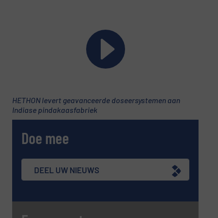
E-mail
(Vereist)
Telefoonnummer
HETHON levert geavanceerde doseersystemen aan
Onderwerp
(Vereist)
Indiase pindakaasfabriek
Doe mee
Bericht
(Vereist)
DEEL UW NIEUWS