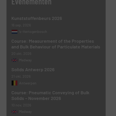
Evenementen
Kunststoffenbeurs 2026
16 sep, 2026
Nieuwsbrief
Ja, schrijf mij in voor de BulkTech
’s-Hertogenbosch
nieuwsbrieven.
Course: Measurement of the Properties
and Bulk Behaviour of Particulate Materials
CAPTCHA
20 okt, 2026
Medway
Solids Antwerp 2026
VERSTUREN
21 okt, 2026
Antwerpen
Course: Pneumatic Conveying of Bulk
Solids – November 2026
10 nov, 2026
Medway