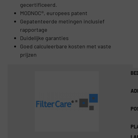
gecertificeerd.
MODNOC®, europees patent
Gepatenteerde metingen inclusief
rapportage
Duidelijke garanties
Goed calculeerbare kosten met vaste
prijzen
BE
AD
PO
PL
LA