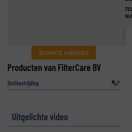
TEL
NU
INFORMATIE AANVRAGEN
Informatie aanvragen
Producten van FilterCare BV
Naam
(Vereist)
Stofbestrijding
Bedrijf
Uitgelichte video