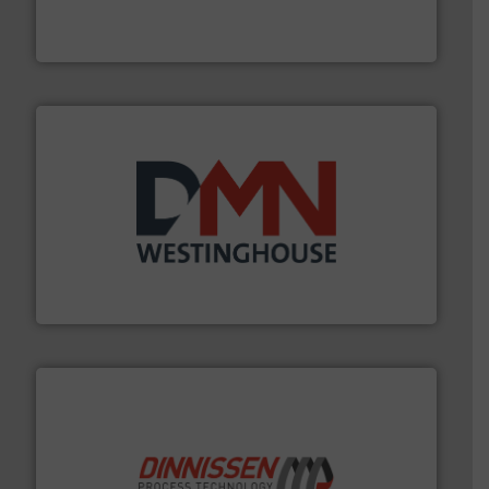
AB Weegtechniek (ABW) biedt naast een breed scala
AB Weegtechniek
info ➜
mineralen-, energie en biomassa industrieën.
Meer
plastic-, (petro) chemische, farmaceutische,
Maatwerk in componenten voor de voedings-, dairy,
DMN-WESTINGHOUSE