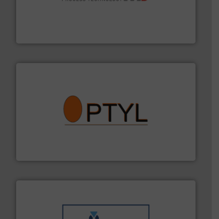
by the best”.
Meer info ➜
procestechnologie en stortgoedtechnologie. “
Trusted
Wereldwijd opererend specialist in innovatieve
Dinnissen BV
➜
aanspreekpunt voor uw vragen omtrent stof.
Meer info
van officiële mg/Nm³ tot QAL1 metingen: Optyl is het
Van Low Budget Stofmeting tot Broken Bag Detection,
Optyl BVBA