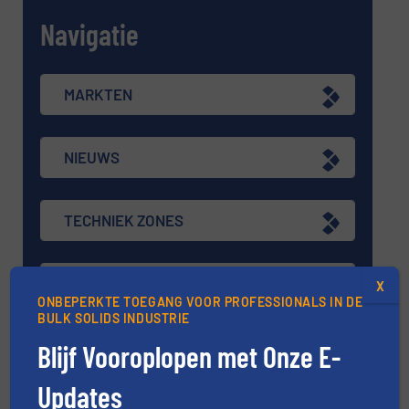
Navigatie
MARKTEN
NIEUWS
TECHNIEK ZONES
VRAAG DE EXPERT
X
ONBEPERKTE TOEGANG VOOR PROFESSIONALS IN DE
BULK SOLIDS INDUSTRIE
EVENEMENTEN
Blijf Vooroplopen met Onze E-
Updates