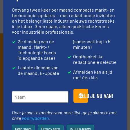
VIDEO'S
Ontvang twee keer per maand compacte markt- en
technologie-updates — met redactionele inzichten
en het belangrijkste industrienieuws rechtstreeks
in je inbox. Geen spam, alleen praktische kennis
voor industriële professionals.
2e dinsdag van de
(samenvatting in 5
Schrijf je in en ontvang ons
maand: Markt- /
minuten)
nieuws
Technologie Focus
Onafhankelijke
(diepgaande case)
redactionele selectie
Mis, net als 10000+ andere lezers, niets meer
Laatste dinsdag van
Afmelden kan altijd
de maand: E-Update
van de (technische) ontwikkelingen binnen
met één klik
de stortgoed-verwerkende industrie.
Door je aan te melden voor onze lijst, ga je akkoord met
MELD JE NU AAN!
onze
voorwaarden
. We versturen maandelijks twee
nieuwsbrieven, de maandelijkse E-Update (iedere laatste
dinsdag van de maand) met algemene updates uit de branche
Door je aan te melden voor onze lijst, ga je akkoord met
en één E-Product nieuwsbrief (iedere tweede dinsdag van de
onze
voorwaarden
.
maand) die gericht is op een bepaalde technologie.
Geen spam
Privacy eerst
15.000+ lezers