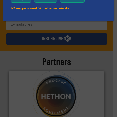
1–2 keer per maand / Afmelden met één klik
INSCHRIJVEN
Partners
materialen.
Meer info ➜
vloeistofdosering, met name bij lastig te verwerken
HETHON is wereldwijd specialist in poeder- en