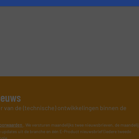
nieuws
er van de (technische) ontwikkelingen binnen de
rieven.
oorwaarden
. We versturen maandelijks twee nieuwsbrieven, de maandeli
 updates uit de branche en één E-Product nieuwsbrief (iedere tweede
ogie.