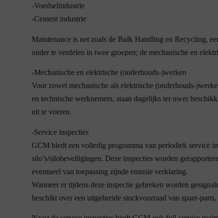
-Voedselindustrie
-Cement industrie
Maintenance is net zoals de Bulk Handling en Recycling, e
onder te verdelen in twee groepen; de mechanische en elektri
-Mechanische en elektrische (onderhouds-)werken
Voor zowel mechanische als elektrische (onderhouds-)werke
en technische werknemers, staan dagelijks ter uwer beschik
uit te voeren.
-Service inspecties
GCM biedt een volledig programma van periodiek service inspe
silo’s/silobeveiligingen. Deze inspecties worden gerapporteer
eventueel van toepassing zijnde emissie verklaring.
Wanneer er tijdens deze inspectie gebreken worden gesignal
beschikt over een uitgebreide stockvoorraad van spare-parts
Naast de service inspecties biedt GCM ook full-service maint