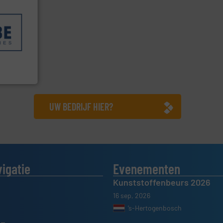
geholpen.
llende
en die
n weeg-,
be
UW BEDRIJF HIER?
vigatie
Evenementen
Kunststoffenbeurs 2026
16 sep, 2026
’s-Hertogenbosch