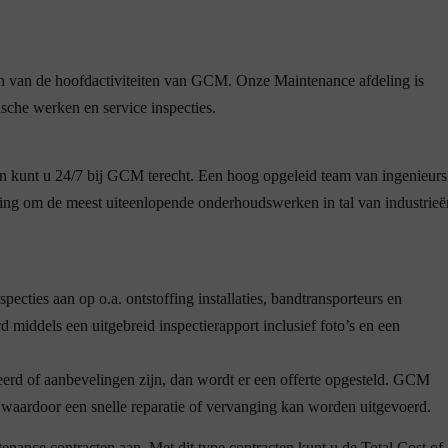
en van de hoofdactiviteiten van GCM. Onze Maintenance afdeling is
sche werken en service inspecties.
n kunt u 24/7 bij GCM terecht. Een hoog opgeleid team van ingenieurs
king om de meest uiteenlopende onderhoudswerken in tal van industrieë
cties aan op o.a. ontstoffing installaties, bandtransporteurs en
d middels een uitgebreid inspectierapport inclusief foto’s en een
eerd of aanbevelingen zijn, dan wordt er een offerte opgesteld. GCM
, waardoor een snelle reparatie of vervanging kan worden uitgevoerd.
enance contracten aan. Met dit type contracten kunt u de Total Cost of