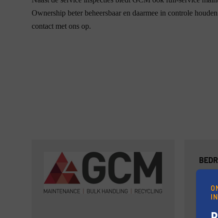
Ownership beter beheersbaar en daarmee in controle houden. 
contact met ons op.
BEDR
ADRE
O
POST
I
PLAA
B