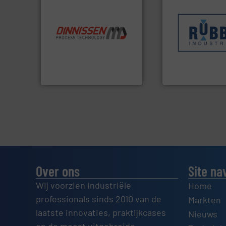
Meer info ➜
sectoren hebben 
info ➜
klanten in verschi
“
Trusted by the best”.
Meer
transportprocess
stortgoedtechnologie.
verpakking- en
procestechnologie en
gespecialiseerd i
specialist in innovatieve
Industries nv
Wereldwijd opererend
Sinds 1845 is Rob
Dinnissen BV
Robbe Industries nv
Over ons
Site na
Wij voorzien industriële
Home
professionals sinds 2010 van de
Markten
laatste innovaties, praktijkcases
Nieuws