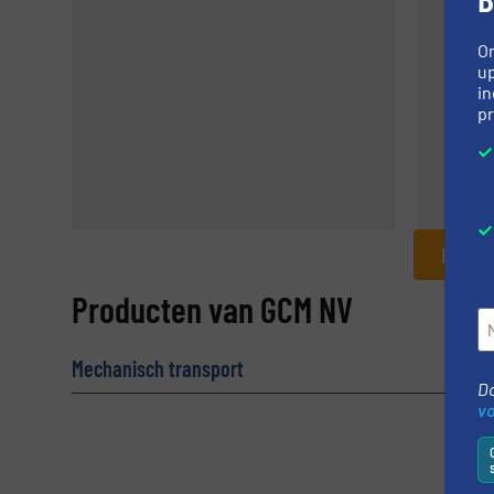
LAND
O
TEL.
up
in
FAX 
pr
INFOR
Informatie aanvragen
Producten van GCM NV
Naam
(Vereist)
Mechanisch transport
Do
v
E-mail
(Vereist)