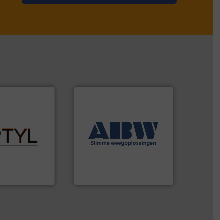
➜
ent stof.
Meer
weegoplossingen.
Meer info
nt voor uw
geautomatiseerde
n: Optyl is het
componenten diverse
e mg/Nm³ tot
aan weegapparatuur en -
Bag Detection,
biedt naast een breed scala
get Stofmeting
AB Weegtechniek (ABW)
AB Weegtechniek