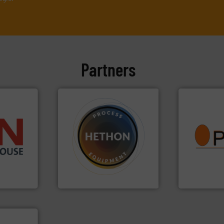
Partners
info ➜
ieën.
vragen omtr
ie en
materialen.
Meer info ➜
aanspreekpu
name bij lastig te verwerken
QAL1 metinge
chemische,
vloeistofdosering, met
van officiël
 dairy,
specialist in poeder- en
tot Broken 
ponenten
HETHON is wereldwijd
Van Low Bud
Hethon Nederland BV
Optyl BVBA