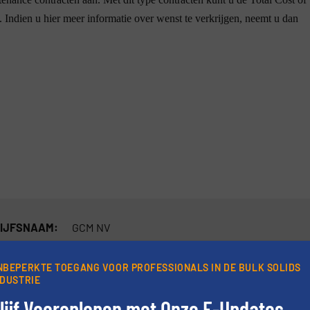
Indien u hier meer informatie over wenst te verkrijgen, neemt u dan
IJFSNAAM:
GCM NV
S:
Sagastraat 1
NBEPERKTE TOEGANG VOOR PROFESSIONALS IN DE BULK SOLIDS
CODE:
9041
NDUSTRIE
TS:
Gent
lijf Vooroplopen met Onze E-Updates