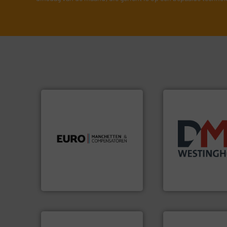
VERSTUREN
luchttechniek.
Meer info ➜
Meer info ➜
verbindingen en
biomassa industr
gebied van flexibele
mineralen-, energ
dan dertig jaar actief op het
farmaceutische,
Compensatoren is al meer
plastic-, (petro) 
Euro Manchetten &
voor de voedings-,
Maatwerk in com
Compensatoren BV
Euro-Manchetten &
DMN-WESTINGHOUSE