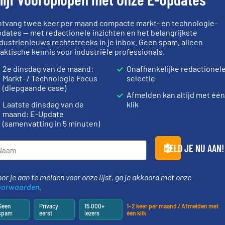
:
België
ntvang twee keer per maand compacte markt- en technologie-
 NUMMER:
+3293676031
dates — met redactionele inzichten en het belangrijkste
dustrienieuws rechtstreeks in je inbox. Geen spam, alleen
NUMMER:
+3293675932
aktische kennis voor industriële professionals.
2e dinsdag van de maand:
Onafhankelijke redactionel
VISIT WEBSITE
Markt- / Technologie Focus
selectie
(diepgaande case)
Afmelden kan altijd met éé
Laatste dinsdag van de
klik
maand: E-Update
MATIE AANVRAGEN
(samenvatting in 5 minuten)
MELD JE NU AAN!
Bedrijf
Opslag en overslag systemen
or je aan te melden voor onze lijst, ga je akkoord met onze
oorwaarden
.
Telefoonnummer
Geen
Privacy
15.000+
1–2 keer per maand / Afmelden met
spam
eerst
lezers
één klik