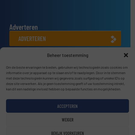
Adverteren
ADVERTEREN
Beheer toestemming
Connect met ons
LINKEDIN
Om de beste ervaringen te bieden, gebruiken wij technologieën zoals cookies om
informatie over je apparaat op te slaan en/of te raadplegen. Door in te stemmen
met deze technologieën kunnen wij gegevens zoals surfgedrag of unieke ID's op
SCHRIJF JE NU IN
deze site verwerken. Als je geen toestemming geeft of uw toestemming intrekt,
kan dit een nadelige invloed hebben op bepaalde functies en mogelijkheden.
ACCEPTEREN
© BulkTech2026
WEIGER
Privacy beleid & Algemene Voorwaarden
|
Disclaimer
BEKIJK VOORKEUREN