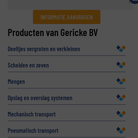
INFORMATIE AANVRAGEN
Informatie aanvragen
Producten van Gericke BV
Naam
(Vereist)
Deeltjes vergroten en verkleinen
Scheiden en zeven
Bedrijf
Mengen
Opslag en overslag systemen
E-mail
(Vereist)
Mechanisch transport
Pneumatisch transport
Telefoonnummer