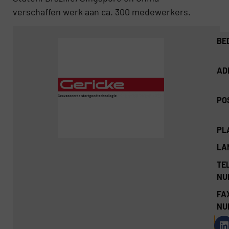
verschaffen werk aan ca. 300 medewerkers.
BE
AD
PO
PL
LA
TEL
NU
FA
NU