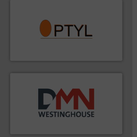
➜
aanspreekpunt voor uw vragen omtrent stof.
Meer info
van officiële mg/Nm³ tot QAL1 metingen: Optyl is het
Van Low Budget Stofmeting tot Broken Bag Detection,
Optyl BVBA
info ➜
mineralen-, energie en biomassa industrieën.
Meer
plastic-, (petro) chemische, farmaceutische,
Maatwerk in componenten voor de voedings-, dairy,
DMN-WESTINGHOUSE