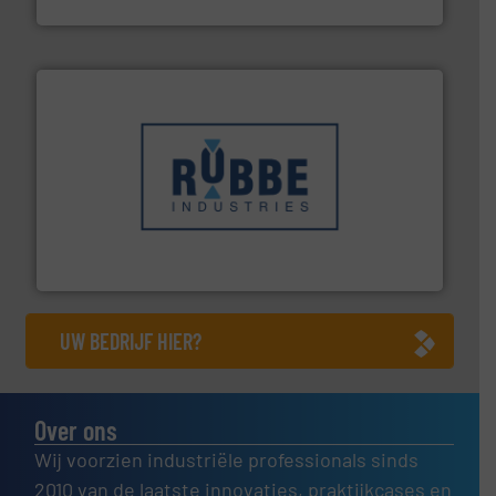
AB Weegtechniek
➜
in verschillende sectoren hebben geholpen.
Meer info
weeg-, verpakking- en transportprocessen die klanten
Sinds 1845 is Robbe Industries nv gespecialiseerd in
Robbe Industries nv
UW BEDRIJF HIER?
Over ons
Wij voorzien industriële professionals sinds
2010 van de laatste innovaties, praktijkcases en