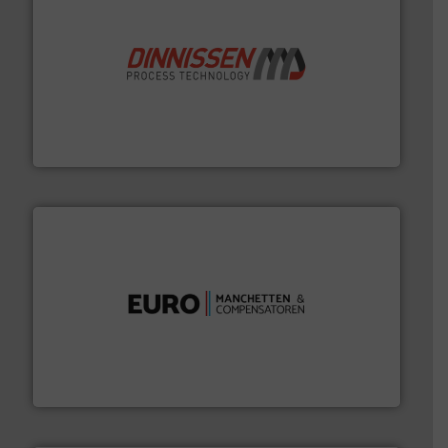
by the best”.
Meer info ➜
procestechnologie en stortgoedtechnologie. “
Trusted
Wereldwijd opererend specialist in innovatieve
Dinnissen BV
verbindingen en luchttechniek.
Meer info ➜
dertig jaar actief op het gebied van flexibele
Euro Manchetten & Compensatoren is al meer dan
Euro-Manchetten & Compensatoren BV