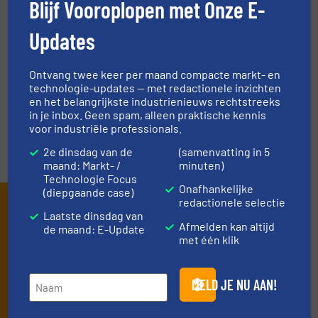
Blijf Vooroplopen met Onze E-
VRAAG DE EXPERT
Updates
EVENEMENTEN
Ontvang twee keer per maand compacte markt- en
technologie-updates — met redactionele inzichten
VIDEO'S
en het belangrijkste industrienieuws rechtstreeks
in je inbox. Geen spam, alleen praktische kennis
voor industriële professionals.
2e dinsdag van de
(samenvatting in 5
maand: Markt- /
minuten)
Technologie Focus
Onafhankelijke
(diepgaande case)
Schrijf je in en ontvang ons
redactionele selectie
Laatste dinsdag van
Afmelden kan altijd
nieuws
de maand: E-Update
met één klik
Mis, net als 10000+ andere lezers, niets meer
van de (technische) ontwikkelingen binnen
MELD JE NU AAN!
de stortgoed-verwerkende industrie.