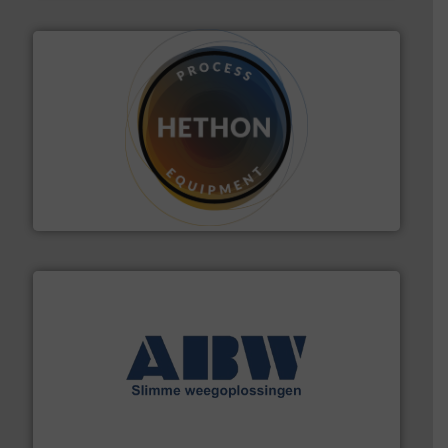
materialen.
Meer info ➜
vloeistofdosering, met name bij lastig te verwerken
HETHON is wereldwijd specialist in poeder- en
Hethon Nederland BV
geautomatiseerde weegoplossingen.
Meer info ➜
aan weegapparatuur en -componenten diverse
AB Weegtechniek (ABW) biedt naast een breed scala