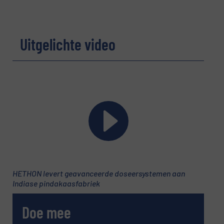
Uitgelichte video
Onderwerp
(Vereist)
Bericht
(Vereist)
HETHON levert geavanceerde doseersystemen aan
Indiase pindakaasfabriek
Doe mee
Nieuwsbrief
Ja, schrijf mij in voor de BulkTech