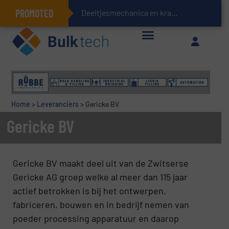
PROMOTED
Deeltjesmechanica en krachtnetwerken in stortg
Geïntegreerde doserings- en weegsystemen: Efficiëntie, kwaliteit en duurzaamheid in één oogopslag
Home
>
Leveranciers
>
Gericke BV
Gericke BV
Gericke BV maakt deel uit van de Zwitserse
Gericke AG groep welke al meer dan 115 jaar
actief betrokken is bij het ontwerpen,
fabriceren, bouwen en in bedrijf nemen van
poeder processing apparatuur en daarop