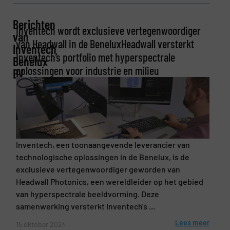
Bedrijf
Berichten
Inventech wordt exclusieve vertegenwoordiger
van
van Headwall in de BeneluxHeadwall versterkt
Inventech
Inventech’s portfolio met hyperspectrale
Benelux
E-mail
(Vereist)
oplossingen voor industrie en milieu
BV
Telefoonnummer
Inventech, een toonaangevende leverancier van
technologische oplossingen in de Benelux, is de
Onderwerp
exclusieve vertegenwoordiger geworden van
(Vereist)
Headwall Photonics, een wereldleider op het gebied
van hyperspectrale beeldvorming. Deze
samenwerking versterkt Inventech's ...
Bericht
(Vereist)
Lees meer
15 oktober 2024