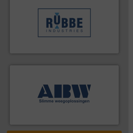
➜
in verschillende sectoren hebben geholpen.
Meer info
weeg-, verpakking- en transportprocessen die klanten
Sinds 1845 is Robbe Industries nv gespecialiseerd in
Robbe Industries nv
geautomatiseerde weegoplossingen.
Meer info ➜
aan weegapparatuur en -componenten diverse
AB Weegtechniek (ABW) biedt naast een breed scala
AB Weegtechniek