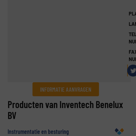
PL
LA
TEL
NU
FA
NU
INFORMATIE AANVRAGEN
Informatie aanvragen
Producten van Inventech Benelux
BV
Naam
(Vereist)
Instrumentatie en besturing