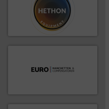
materialen.
Meer info ➜
vloeistofdosering, met name bij lastig te verwerken
HETHON is wereldwijd specialist in poeder- en
Hethon Nederland BV
verbindingen en luchttechniek.
Meer info ➜
dertig jaar actief op het gebied van flexibele
Euro Manchetten & Compensatoren is al meer dan
Euro-Manchetten & Compensatoren BV