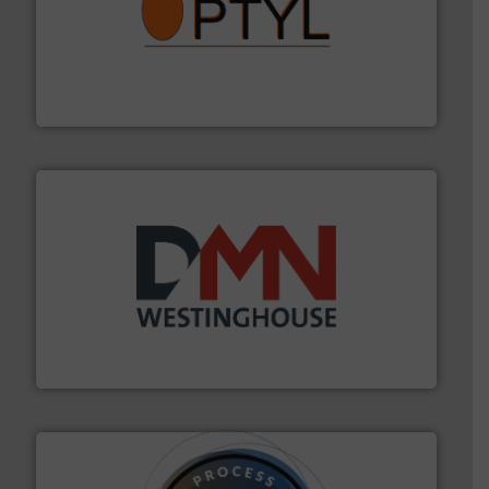
➜
aanspreekpunt voor uw vragen omtrent stof.
Meer info
van officiële mg/Nm³ tot QAL1 metingen: Optyl is het
Van Low Budget Stofmeting tot Broken Bag Detection,
Optyl BVBA
info ➜
mineralen-, energie en biomassa industrieën.
Meer
plastic-, (petro) chemische, farmaceutische,
Maatwerk in componenten voor de voedings-, dairy,
DMN-WESTINGHOUSE