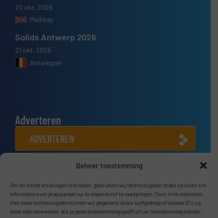
20 okt, 2026
Medway
Solids Antwerp 2026
21 okt, 2026
Antwerpen
Adverteren
ADVERTEREN
Beheer toestemming
Connect met ons
LINKEDIN
Om de beste ervaringen te bieden, gebruiken wij technologieën zoals cookies om
informatie over je apparaat op te slaan en/of te raadplegen. Door in te stemmen
met deze technologieën kunnen wij gegevens zoals surfgedrag of unieke ID's op
SCHRIJF JE NU IN
deze site verwerken. Als je geen toestemming geeft of uw toestemming intrekt,