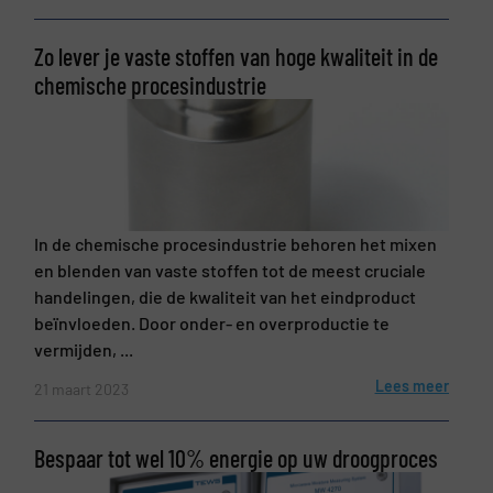
Zo lever je vaste stoffen van hoge kwaliteit in de
chemische procesindustrie
In de chemische procesindustrie behoren het mixen
Nieuwsbrief
Ja, schrijf mij in voor de BulkTech
en blenden van vaste stoffen tot de meest cruciale
nieuwsbrieven.
handelingen, die de kwaliteit van het eindproduct
beïnvloeden. Door onder- en overproductie te
CAPTCHA
vermijden, ...
Lees meer
21 maart 2023
VERSTUREN
Bespaar tot wel 10% energie op uw droogproces