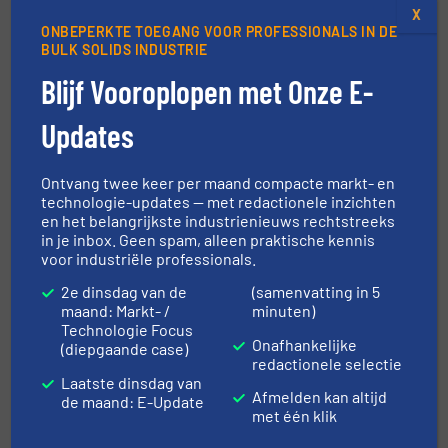
X
ONBEPERKTE TOEGANG VOOR PROFESSIONALS IN DE
BULK SOLIDS INDUSTRIE
HETHON levert geavanceerde doseersystemen aan
Indiase pindakaasfabriek
Blijf Vooroplopen met Onze E-
Doe mee
Updates
Ontvang twee keer per maand compacte markt- en
DEEL UW NIEUWS
technologie-updates — met redactionele inzichten
en het belangrijkste industrienieuws rechtstreeks
in je inbox. Geen spam, alleen praktische kennis
voor industriële professionals.
2e dinsdag van de
(samenvatting in 5
Evenementen
maand: Markt- /
minuten)
Technologie Focus
Onafhankelijke
(diepgaande case)
redactionele selectie
Kunststoffenbeurs 2026
Laatste dinsdag van
16 sep, 2026
Afmelden kan altijd
de maand: E-Update
met één klik
’s-Hertogenbosch