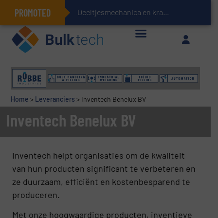
PROMOTED
Deeltjesmechanica en krachtnetwerken in stortgoederen
Geïntegreerde doserings- en weegsystemen: Efficiëntie, kwaliteit en duurzaamheid in één oogopslag
Home
>
Leveranciers
>
Inventech Benelux BV
Inventech Benelux BV
Inventech helpt organisaties om de kwaliteit
van hun producten significant te verbeteren en
ze duurzaam, efficiënt en kostenbesparend te
produceren.
Met onze hoogwaardige producten, inventieve