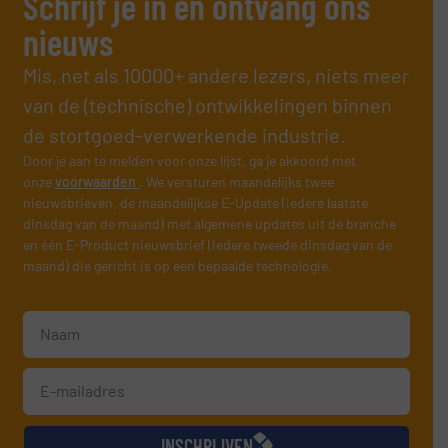
Schrijf je in en ontvang ons
nieuws
Mis, net als 10000+ andere lezers, niets meer
van de (technische) ontwikkelingen binnen
de stortgoed-verwerkende industrie.
Door je aan te melden voor onze lijst, ga je akkoord met
onze
voorwaarden
. We versturen maandelijks twee
nieuwsbrieven, de maandelijkse E-Update (iedere laatste
dinsdag van de maand) met algemene updates uit de branche
en één E-Product nieuwsbrief (iedere tweede dinsdag van de
maand) die gericht is op een bepaalde technologie.
INSCHRIJVEN