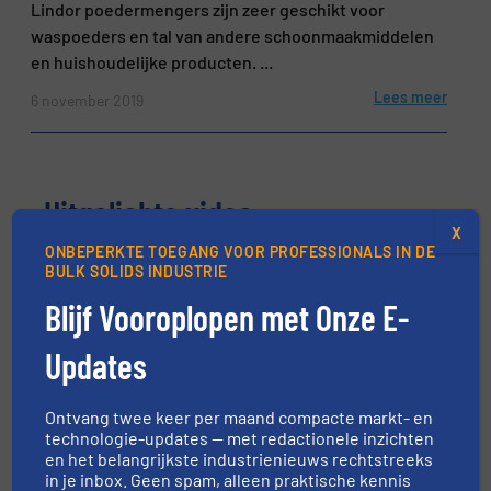
Lindor poedermengers zijn zeer geschikt voor
waspoeders en tal van andere schoonmaakmiddelen
en huishoudelijke producten. ...
Lees meer
6 november 2019
Uitgelichte video
X
ONBEPERKTE TOEGANG VOOR PROFESSIONALS IN DE
BULK SOLIDS INDUSTRIE
Blijf Vooroplopen met Onze E-
Updates
Ontvang twee keer per maand compacte markt- en
technologie-updates — met redactionele inzichten
en het belangrijkste industrienieuws rechtstreeks
in je inbox. Geen spam, alleen praktische kennis