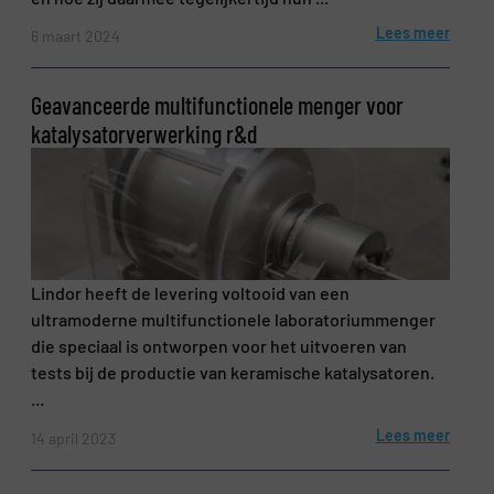
Lees meer
6 maart 2024
Nieuwsbrief
Ja, schrijf mij in voor de BulkTech
nieuwsbrieven.
Geavanceerde multifunctionele menger voor
katalysatorverwerking r&d
CAPTCHA
VERSTUREN
Lindor heeft de levering voltooid van een
ultramoderne multifunctionele laboratoriummenger
die speciaal is ontworpen voor het uitvoeren van
tests bij de productie van keramische katalysatoren.
...
Lees meer
14 april 2023