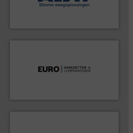
geautomatiseerde weegoplossingen.
Meer info ➜
aan weegapparatuur en -componenten diverse
AB Weegtechniek (ABW) biedt naast een breed scala
AB Weegtechniek
verbindingen en luchttechniek.
Meer info ➜
dertig jaar actief op het gebied van flexibele
Euro Manchetten & Compensatoren is al meer dan
Euro-Manchetten & Compensatoren BV