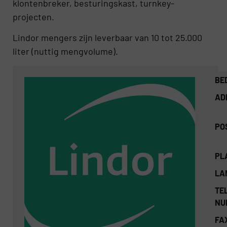
klontenbreker, besturingskast, turnkey-
projecten.
Lindor mengers zijn leverbaar van 10 tot 25.000
liter (nuttig mengvolume).
BE
AD
PO
PL
LA
TEL
NU
FA