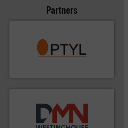
Partners
➜
aanspreekpunt voor uw vragen omtrent stof.
Meer info
van officiële mg/Nm³ tot QAL1 metingen: Optyl is het
Van Low Budget Stofmeting tot Broken Bag Detection,
Optyl BVBA
info ➜
mineralen-, energie en biomassa industrieën.
Meer