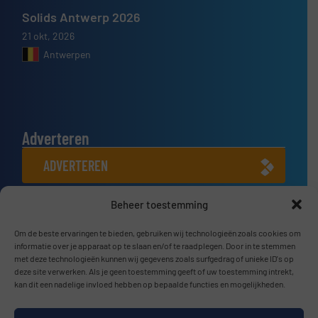
Solids Antwerp 2026
21 okt, 2026
Antwerpen
Adverteren
ADVERTEREN
Beheer toestemming
Connect met ons
LINKEDIN
Om de beste ervaringen te bieden, gebruiken wij technologieën zoals cookies om
informatie over je apparaat op te slaan en/of te raadplegen. Door in te stemmen
met deze technologieën kunnen wij gegevens zoals surfgedrag of unieke ID's op
SCHRIJF JE NU IN
deze site verwerken. Als je geen toestemming geeft of uw toestemming intrekt,
kan dit een nadelige invloed hebben op bepaalde functies en mogelijkheden.