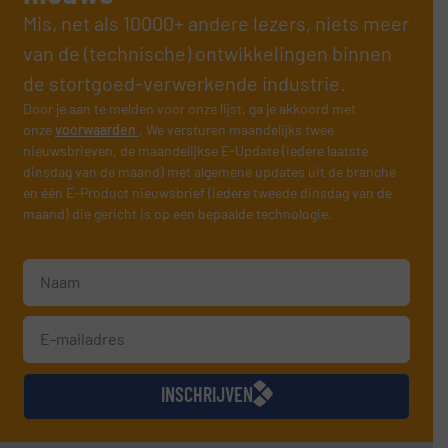
Mis, net als 10000+ andere lezers, niets meer
van de (technische) ontwikkelingen binnen
de stortgoed-verwerkende industrie.
Door je aan te melden voor onze lijst, ga je akkoord met
onze
voorwaarden
. We versturen maandelijks twee
nieuwsbrieven, de maandelijkse E-Update (iedere laatste
dinsdag van de maand) met algemene updates uit de branche
en één E-Product nieuwsbrief (iedere tweede dinsdag van de
maand) die gericht is op een bepaalde technologie.
INSCHRIJVEN