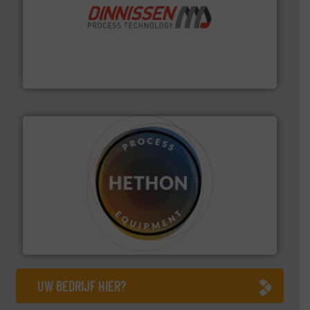
by the best”.
Meer info ➜
procestechnologie en stortgoedtechnologie. “
Trusted
Wereldwijd opererend specialist in innovatieve
Dinnissen BV
materialen.
Meer info ➜
vloeistofdosering, met name bij lastig te verwerken
HETHON is wereldwijd specialist in poeder- en
Hethon Nederland BV
UW BEDRIJF HIER?