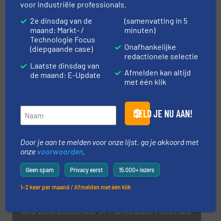
HETHON levert geavanceerde doseersystemen aan
voor industriële professionals.
Indiase pindakaasfabriek
2e dinsdag van de
(samenvatting in 5
maand: Markt- /
minuten)
Doe mee
Technologie Focus
Onafhankelijke
(diepgaande case)
redactionele selectie
Laatste dinsdag van
DEEL UW NIEUWS
Afmelden kan altijd
de maand: E-Update
met één klik
MELD JE NU AAN!
Evenementen
Door je aan te melden voor onze lijst, ga je akkoord met
onze
voorwaarden
.
Kunststoffenbeurs 2026
16 sep, 2026
Geen spam
Privacy eerst
15.000+ lezers
’s-Hertogenbosch
1–2 keer per maand / Afmelden met één klik
Course: Measurement of the Properties
and Bulk Behaviour of Particulate Materials