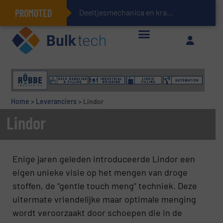
PROMOTED
Deeltjesmechanica en krachtnetwerken in stortgoederen
Geïntegreerde doserings- en weegsystemen: Efficiëntie, kwaliteit en duurzaamheid in één oogopslag
Home
>
Leveranciers
>
Lindor
Lindor
Enige jaren geleden introduceerde Lindor een
eigen unieke visie op het mengen van droge
stoffen, de “gentle touch meng” techniek. Deze
uitermate vriendelijke maar optimale menging
wordt veroorzaakt door schoepen die in de