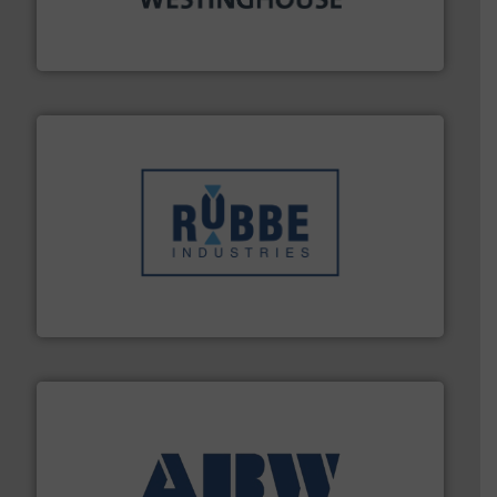
plastic-, (petro) chemische, farmaceutische,
Maatwerk in componenten voor de voedings-, dairy,
DMN-WESTINGHOUSE
➜
in verschillende sectoren hebben geholpen.
Meer info
weeg-, verpakking- en transportprocessen die klanten
Sinds 1845 is Robbe Industries nv gespecialiseerd in
Robbe Industries nv