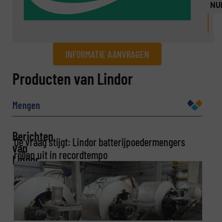
NU
INFORMATIE AANVRAGEN
Informatie aanvragen
Producten van Lindor
Naam
(Vereist)
Mengen
Berichten
De vraag stijgt: Lindor batterijpoedermengers
Bedrijf
van
rollen uit in recordtempo
Lindor
E-mail
(Vereist)