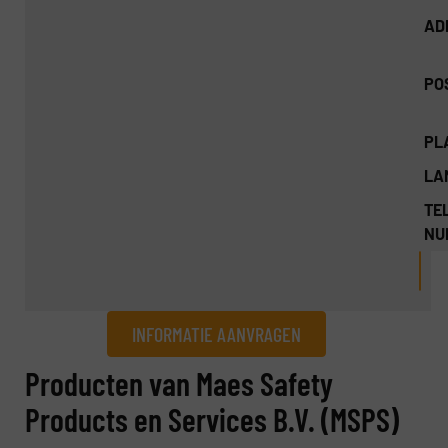
AD
PO
PL
LA
TEL
NU
INFORMATIE AANVRAGEN
Informatie aanvragen
Producten van Maes Safety
Products en Services B.V. (MSPS)
Naam
(Vereist)