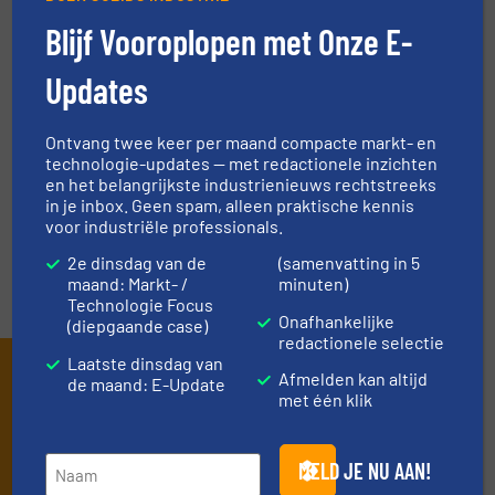
Blijf Vooroplopen met Onze E-
VRAAG DE EXPERT
Updates
EVENEMENTEN
Ontvang twee keer per maand compacte markt- en
technologie-updates — met redactionele inzichten
en het belangrijkste industrienieuws rechtstreeks
in je inbox. Geen spam, alleen praktische kennis
VIDEO'S
voor industriële professionals.
2e dinsdag van de
(samenvatting in 5
maand: Markt- /
minuten)
Technologie Focus
Onafhankelijke
(diepgaande case)
redactionele selectie
Laatste dinsdag van
Schrijf je in en ontvang ons
Afmelden kan altijd
de maand: E-Update
met één klik
nieuws
Mis, net als 10000+ andere lezers, niets meer
MELD JE NU AAN!
van de (technische) ontwikkelingen binnen