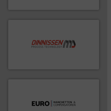
DMN-WESTINGHOUSE
by the best”.
Meer info ➜
procestechnologie en stortgoedtechnologie. “
Trusted
Wereldwijd opererend specialist in innovatieve
Dinnissen BV
verbindingen en luchttechniek.
Meer info ➜