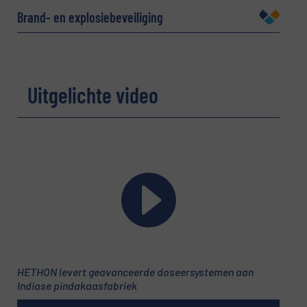
Brand- en explosiebeveiliging
Bedrijf
Uitgelichte video
E-mail
(Vereist)
Telefoonnummer
Onderwerp
(Vereist)
HETHON levert geavanceerde doseersystemen aan
Indiase pindakaasfabriek