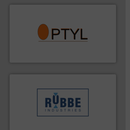
➜
aanspreekpunt voor uw vragen omtrent stof.
Meer info
van officiële mg/Nm³ tot QAL1 metingen: Optyl is het
Van Low Budget Stofmeting tot Broken Bag Detection,
Optyl BVBA
➜
in verschillende sectoren hebben geholpen.
Meer info
weeg-, verpakking- en transportprocessen die klanten
Sinds 1845 is Robbe Industries nv gespecialiseerd in
Robbe Industries nv