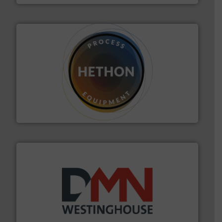
materialen.
Meer info ➜
vloeistofdosering, met name bij lastig te verwerken
HETHON is wereldwijd specialist in poeder- en
Hethon Nederland BV
info ➜
mineralen-, energie en biomassa industrieën.
Meer
plastic-, (petro) chemische, farmaceutische,
Maatwerk in componenten voor de voedings-, dairy,