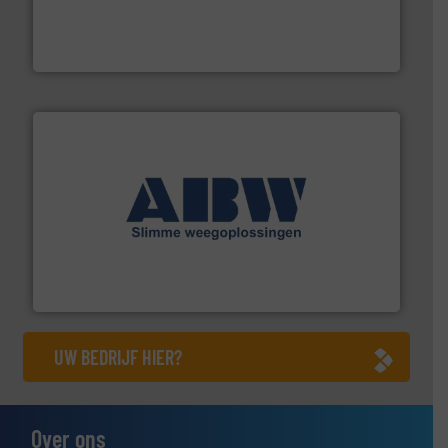
dertig jaar actief op het gebied van flexibele
Euro Manchetten & Compensatoren is al meer dan
Euro-Manchetten & Compensatoren BV
geautomatiseerde weegoplossingen.
Meer info ➜
aan weegapparatuur en -componenten diverse
AB Weegtechniek (ABW) biedt naast een breed scala
AB Weegtechniek
UW BEDRIJF HIER?
Over ons