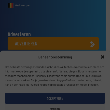
Antwerpen
Adverteren
ADVERTEREN
Beheer toestemming
Connect met ons
Om de beste ervaringen te bieden, gebruiken wij technologieën zoals cookies om
LINKEDIN
informatie over je apparaat op te slaan en/of te raadplegen. Door in te stemmen
met deze technologieën kunnen wij gegevens zoals surfgedrag of unieke ID's op
SCHRIJF JE NU IN
deze site verwerken. Als je geen toestemming geeft of uw toestemming intrekt,
kan dit een nadelige invloed hebben op bepaalde functies en mogelijkheden.
ACCEPTEREN
© BulkTech2026
WEIGER