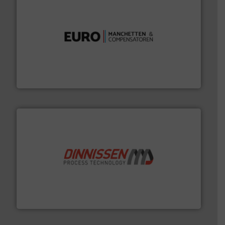
verbindingen en luchttechniek.
Meer info ➜
dertig jaar actief op het gebied van flexibele
Euro Manchetten & Compensatoren is al meer dan
Euro-Manchetten & Compensatoren BV
by the best”.
Meer info ➜
procestechnologie en stortgoedtechnologie. “
Trusted
Wereldwijd opererend specialist in innovatieve
Dinnissen BV