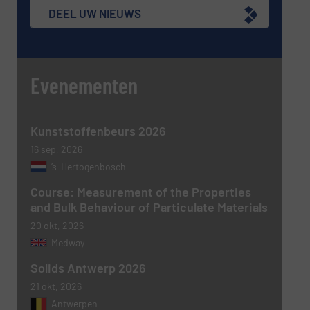
DEEL UW NIEUWS
Nieuwsbrief
Ja, schrijf mij in voor de BulkTech
nieuwsbrieven.
Evenementen
CAPTCHA
Kunststoffenbeurs 2026
16 sep, 2026
’s-Hertogenbosch
VERSTUREN
Course: Measurement of the Properties
and Bulk Behaviour of Particulate Materials
20 okt, 2026
Medway
Solids Antwerp 2026
21 okt, 2026
Antwerpen