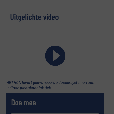
Uitgelichte video
Telefoonnummer
Onderwerp
(Vereist)
Bericht
(Vereist)
HETHON levert geavanceerde doseersystemen aan
Indiase pindakaasfabriek
Doe mee