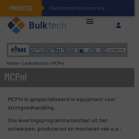
PROMOTED
Deeltjesmechanica en krachtnetwerken in stort
Geïntegreerde doserings- en weegsystemen: Efficiëntie, kwaliteit en duurzaamheid in één oogopslag
Home
>
Leveranciers
>
MCPnl
MCPnl
MCPnl is gespecialiseerd in equipment voor
stortgoedhandling.
Ons leveringsprogramma bestaat uit het
ontwerpen, produceren en monteren van o.a :