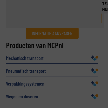
TEL
NU
INFORMATIE AANVRAGEN
Informatie aanvragen
Producten van MCPnl
Naam
(Vereist)
Mechanisch transport
Pneumatisch transport
Bedrijf
Verpakkingssystemen
Wegen en doseren
E-mail
(Vereist)