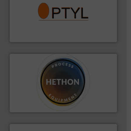
➜
aanspreekpunt voor uw vragen omtrent stof.
Meer info
van officiële mg/Nm³ tot QAL1 metingen: Optyl is het
Van Low Budget Stofmeting tot Broken Bag Detection,
Optyl BVBA
materialen.
Meer info ➜
vloeistofdosering, met name bij lastig te verwerken
HETHON is wereldwijd specialist in poeder- en
Hethon Nederland BV