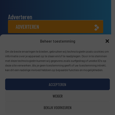
Adverteren
ADVERTEREN
Beheer toestemming
Connect met ons
LINKEDIN
Om de beste ervaringen te bieden, gebruiken wij technologieën zoals cookies om
informatie over je apparaat op te slaan en/of te raadplegen. Door in te stemmen
met deze technologieën kunnen wij gegevens zoals surfgedrag of unieke ID's op
SCHRIJF JE NU IN
deze site verwerken. Als je geen toestemming geeft of uw toestemming intrekt,
kan dit een nadelige invloed hebben op bepaalde functies en mogelijkheden.
ACCEPTEREN
© BulkTech2026
WEIGER
Privacy beleid & Algemene Voorwaarden
|
Disclaimer
BEKIJK VOORKEUREN