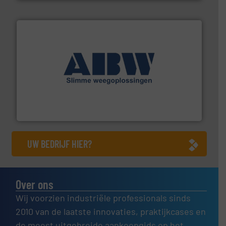
geautomatiseerde weegoplossingen.
Meer info ➜
aan weegapparatuur en -componenten diverse
AB Weegtechniek (ABW) biedt naast een breed scala
AB Weegtechniek
UW BEDRIJF HIER?
Over ons
Wij voorzien industriële professionals sinds
2010 van de laatste innovaties, praktijkcases en
de meest uitgebreide aankoopgids op het