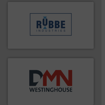
➜
in verschillende sectoren hebben geholpen.
Meer info
weeg-, verpakking- en transportprocessen die klanten
Sinds 1845 is Robbe Industries nv gespecialiseerd in
Robbe Industries nv
info ➜
mineralen-, energie en biomassa industrieën.
Meer
plastic-, (petro) chemische, farmaceutische,
Maatwerk in componenten voor de voedings-, dairy,
DMN-WESTINGHOUSE