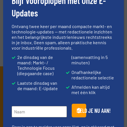
Blijf Vooroplopen met Onze E-
Updates
EVENEMENTEN
Ontvang twee keer per maand compacte markt- en
technologie-updates — met redactionele inzichten
VIDEO'S
en het belangrijkste industrienieuws rechtstreeks
in je inbox. Geen spam, alleen praktische kennis
voor industriële professionals.
2e dinsdag van de
(samenvatting in 5
maand: Markt- /
minuten)
Technologie Focus
Onafhankelijke
(diepgaande case)
Schrijf je in en ontvang ons
redactionele selectie
Laatste dinsdag van
nieuws
Afmelden kan altijd
de maand: E-Update
met één klik
Mis, net als 10000+ andere lezers, niets meer
van de (technische) ontwikkelingen binnen
MELD JE NU AAN!
de stortgoed-verwerkende industrie.
Door je aan te melden voor onze lijst, ga je akkoord met
Door je aan te melden voor onze lijst, ga je akkoord met