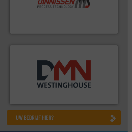
by the best”.
Meer info ➜
procestechnologie en stortgoedtechnologie. “
Trusted
Wereldwijd opererend specialist in innovatieve
Dinnissen BV
info ➜
mineralen-, energie en biomassa industrieën.
Meer
plastic-, (petro) chemische, farmaceutische,
Maatwerk in componenten voor de voedings-, dairy,
DMN-WESTINGHOUSE
UW BEDRIJF HIER?