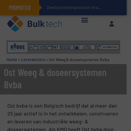
PROMOTED
Deeltjesmechanica en krachtnetwerken in sto
Geïntegreerde doserings- en weegsystemen: Efficiëntie, kwaliteit en duurzaamheid in één oogopslag
Home
>
Leveranciers
>
Ost Weeg & doseersystemen Bvba
Ost Weeg & doseersystemen
Bvba
Ost bvba is een Belgisch bedrijf dat al meer dan
25 jaar actief is in het ontwikkelen, construeren
en leveren van industriële weeg- &
doseersystemen. Als KMO heeft Ost bvba door