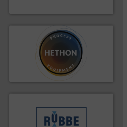
AB Weegtechniek (ABW) biedt naast een breed scala
AB Weegtechniek
materialen.
Meer info ➜
vloeistofdosering, met name bij lastig te verwerken
HETHON is wereldwijd specialist in poeder- en
Hethon Nederland BV
➜