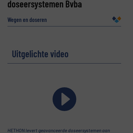
doseersystemen Bvba
Naam
(Vereist)
Wegen en doseren
Bedrijf
Uitgelichte video
E-mail
(Vereist)
Telefoonnummer
Onderwerp
(Vereist)
HETHON levert geavanceerde doseersystemen aan