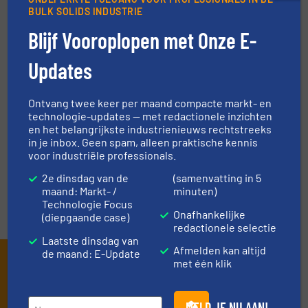
BULK SOLIDS INDUSTRIE
TECHNIEK ZONES
Blijf Vooroplopen met Onze E-
Updates
VRAAG DE EXPERT
Ontvang twee keer per maand compacte markt- en
EVENEMENTEN
technologie-updates — met redactionele inzichten
en het belangrijkste industrienieuws rechtstreeks
in je inbox. Geen spam, alleen praktische kennis
voor industriële professionals.
VIDEO'S
2e dinsdag van de
(samenvatting in 5
maand: Markt- /
minuten)
Technologie Focus
Onafhankelijke
(diepgaande case)
redactionele selectie
Laatste dinsdag van
Afmelden kan altijd
de maand: E-Update
Schrijf je in en ontvang ons
met één klik
nieuws
MELD JE NU AAN!