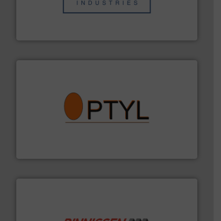
in verschillende sectoren hebben geholpen.
Meer info
weeg-, verpakking- en transportprocessen die klanten
Sinds 1845 is Robbe Industries nv gespecialiseerd in
Robbe Industries nv
➜
aanspreekpunt voor uw vragen omtrent stof.
Meer info
van officiële mg/Nm³ tot QAL1 metingen: Optyl is het
Van Low Budget Stofmeting tot Broken Bag Detection,
Optyl BVBA