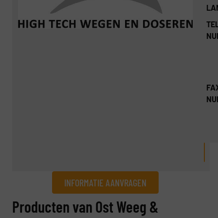
LA
TEL
NU
FA
NU
INFORMATIE AANVRAGEN
Informatie aanvragen
Producten van Ost Weeg &