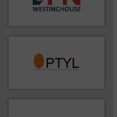
info ➜
mineralen-, energie en biomassa industrieën.
Meer
plastic-, (petro) chemische, farmaceutische,
Maatwerk in componenten voor de voedings-, dairy,
DMN-WESTINGHOUSE
➜
aanspreekpunt voor uw vragen omtrent stof.
Meer info
van officiële mg/Nm³ tot QAL1 metingen: Optyl is het
Van Low Budget Stofmeting tot Broken Bag Detection,
Optyl BVBA