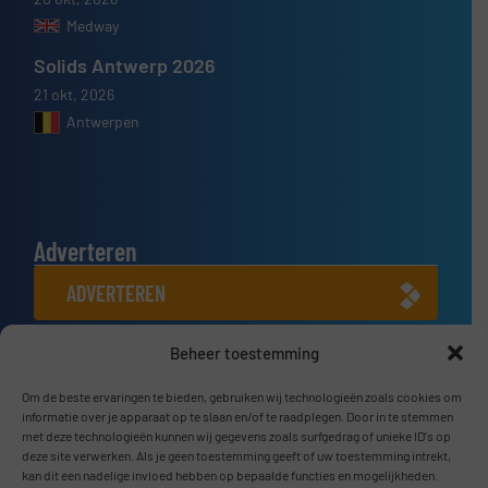
Medway
Solids Antwerp 2026
21 okt, 2026
Antwerpen
Adverteren
ADVERTEREN
Beheer toestemming
Connect met ons
LINKEDIN
Om de beste ervaringen te bieden, gebruiken wij technologieën zoals cookies om
informatie over je apparaat op te slaan en/of te raadplegen. Door in te stemmen
met deze technologieën kunnen wij gegevens zoals surfgedrag of unieke ID's op
SCHRIJF JE NU IN
deze site verwerken. Als je geen toestemming geeft of uw toestemming intrekt,
kan dit een nadelige invloed hebben op bepaalde functies en mogelijkheden.