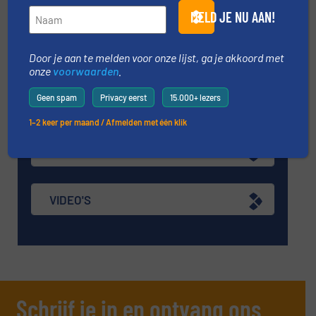
NIEUWS
MELD JE NU AAN!
TECHNIEK ZONES
Door je aan te melden voor onze lijst, ga je akkoord met
onze
voorwaarden
.
Geen spam
Privacy eerst
15.000+ lezers
VRAAG DE EXPERT
1–2 keer per maand / Afmelden met één klik
EVENEMENTEN
VIDEO'S
Schrijf je in en ontvang ons