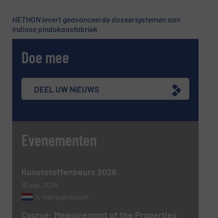
HETHON levert geavanceerde doseersystemen aan
Indiase pindakaasfabriek
Doe mee
DEEL UW NIEUWS
Evenementen
Kunststoffenbeurs 2026
16 sep, 2026
’s-Hertogenbosch
Course: Measurement of the Properties