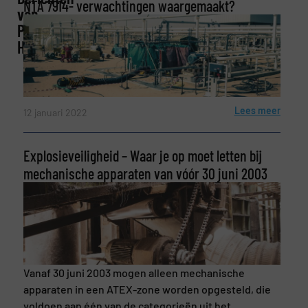
NTA 7914- verwachtingen waargemaakt?
Bedrijf
van
Paltrock
HSE
E-mail
(Vereist)
Lees meer
12 januari 2022
Telefoonnummer
Explosieveiligheid – Waar je op moet letten bij
mechanische apparaten van vóór 30 juni 2003
Onderwerp
(Vereist)
Vanaf 30 juni 2003 mogen alleen mechanische
Bericht
(Vereist)
apparaten in een ATEX-zone worden opgesteld, die
voldoen aan één van de categorieën uit het