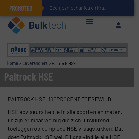
PROMOTED
Deeltjesmechanica en krachtnetwerken in stortgoederen
Geïntegreerde doserings- en weegsystemen: Efficiëntie, kwaliteit en duurzaamheid in één oogopslag
Home
>
Leveranciers
>
Paltrock HSE
Paltrock HSE
PALTROCK HSE. 100PROCENT TOEGEWIJD
HSE adviseurs heb je in alle soorten en maten.
Er zijn er maar weinig die zich uitsluitend
toeleggen op complexe HSE vraagstukken. Dat
doet Paltrock HSE wel. Bij ons vind je alle HSE