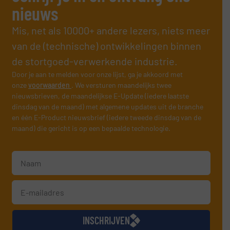
nieuws
Mis, net als 10000+ andere lezers, niets meer
van de (technische) ontwikkelingen binnen
de stortgoed-verwerkende industrie.
Door je aan te melden voor onze lijst, ga je akkoord met
onze
voorwaarden
. We versturen maandelijks twee
nieuwsbrieven, de maandelijkse E-Update (iedere laatste
dinsdag van de maand) met algemene updates uit de branche
en één E-Product nieuwsbrief (iedere tweede dinsdag van de
maand) die gericht is op een bepaalde technologie.
INSCHRIJVEN