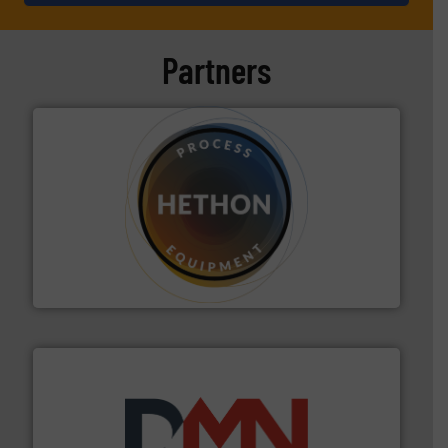
Partners
materialen.
Meer info ➜
vloeistofdosering, met name bij lastig te verwerken
HETHON is wereldwijd specialist in poeder- en
Hethon Nederland BV