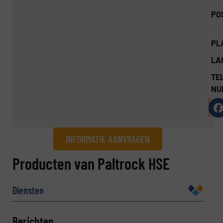
PO
PL
LA
TEL
NU
INFORMATIE AANVRAGEN
Informatie aanvragen
Producten van Paltrock HSE
Naam
(Vereist)
Diensten
Berichten