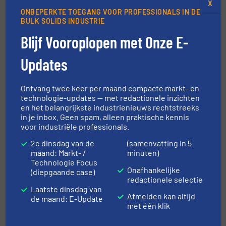
X
ONBEPERKTE TOEGANG VOOR PROFESSIONALS IN DE
BULK SOLIDS INDUSTRIE
Vind producten / leverancier
Blijf Vooroplopen met Onze E-
Updates
PRODUCTGIDS
Ontvang twee keer per maand compacte markt- en
technologie-updates — met redactionele inzichten
en het belangrijkste industrienieuws rechtstreeks
ZOEK BEDRIJF A - Z
in je inbox. Geen spam, alleen praktische kennis
voor industriële professionals.
2e dinsdag van de
(samenvatting in 5
maand: Markt- /
minuten)
Navigatie
Technologie Focus
Onafhankelijke
(diepgaande case)
redactionele selectie
Laatste dinsdag van
MARKTEN
Afmelden kan altijd
de maand: E-Update
met één klik