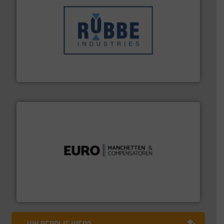
➜
in verschillende sectoren hebben geholpen.
Meer info
weeg-, verpakking- en transportprocessen die klanten
Sinds 1845 is Robbe Industries nv gespecialiseerd in
Robbe Industries nv
verbindingen en luchttechniek.
Meer info ➜
dertig jaar actief op het gebied van flexibele
Euro Manchetten & Compensatoren is al meer dan
Euro-Manchetten & Compensatoren BV