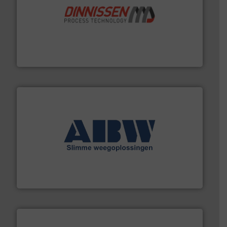
by the best”.
Meer info ➜
procestechnologie en stortgoedtechnologie. “
Trusted
Wereldwijd opererend specialist in innovatieve
Dinnissen BV
geautomatiseerde weegoplossingen.
Meer info ➜
aan weegapparatuur en -componenten diverse
AB Weegtechniek (ABW) biedt naast een breed scala
AB Weegtechniek