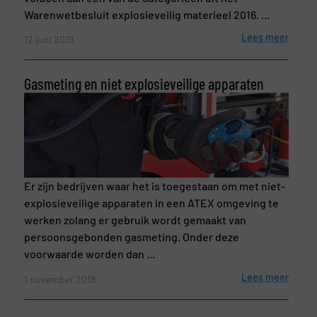
Warenwetbesluit explosieveilig materieel 2016. ...
Lees meer
12 juni 2019
Gasmeting en niet explosieveilige apparaten
Nieuwsbrief
Ja, schrijf mij in voor de BulkTech
nieuwsbrieven.
Er zijn bedrijven waar het is toegestaan om met niet-
explosieveilige apparaten in een ATEX omgeving te
CAPTCHA
werken zolang er gebruik wordt gemaakt van
persoonsgebonden gasmeting. Onder deze
voorwaarde worden dan ...
VERSTUREN
Lees meer
1 november 2018