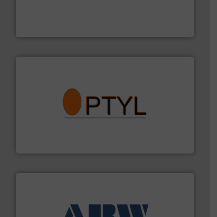
by the best”.
Meer info ➜
procestechnologie en stortgoedtechnologie. “
Trusted
Wereldwijd opererend specialist in innovatieve
Dinnissen BV
➜
aanspreekpunt voor uw vragen omtrent stof.
Meer info
van officiële mg/Nm³ tot QAL1 metingen: Optyl is het
Van Low Budget Stofmeting tot Broken Bag Detection,
Optyl BVBA