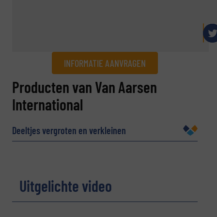
INFORMATIE AANVRAGEN
Informatie aanvragen
Producten van Van Aarsen
International
Naam
(Vereist)
Deeltjes vergroten en verkleinen
Bedrijf
Uitgelichte video
E-mail
(Vereist)