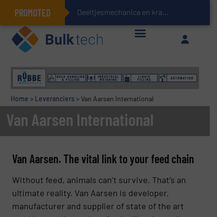
PROMOTED
Deeltjesmechanica en krachtnetwerken in stortgoe
Geïntegreerde doserings- en weegsystemen: Efficiëntie, kwaliteit en duurzaamheid in één oogopslag
Home
>
Leveranciers
>
Van Aarsen International
Van Aarsen International
Van Aarsen. The vital link to your feed chain
Without feed, animals can’t survive. That’s an
ultimate reality. Van Aarsen is developer,
manufacturer and supplier of state of the art