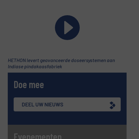
Telefoonnummer
Onderwerp
(Vereist)
HETHON levert geavanceerde doseersystemen aan
Indiase pindakaasfabriek
Doe mee
Bericht
(Vereist)
DEEL UW NIEUWS
Evenementen