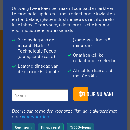
Ontvang twee keer per maand compacte markt- en
technologie-updates — met redactionele inzichten
en het belangrijkste industrienieuws rechtstreeks
in je inbox. Geen spam, alleen praktische kennis
voor industriële professionals.
Schrijf je in en ontvang ons
2e dinsdag van de
(samenvatting in 5
maand: Markt- /
minuten)
nieuws
Technologie Focus
Onafhankelijke
(diepgaande case)
redactionele selectie
Mis, net als 10000+ andere lezers, niets meer
Laatste dinsdag van
van de (technische) ontwikkelingen binnen
Afmelden kan altijd
de maand: E-Update
met één klik
de stortgoed-verwerkende industrie.
Door je aan te melden voor onze lijst, ga je akkoord met
onze
voorwaarden
. We versturen maandelijks twee
MELD JE NU AAN!
nieuwsbrieven, de maandelijkse E-Update (iedere laatste
dinsdag van de maand) met algemene updates uit de branche
Door je aan te melden voor onze lijst, ga je akkoord met
en één E-Product nieuwsbrief (iedere tweede dinsdag van de
onze
voorwaarden
.
maand) die gericht is op een bepaalde technologie.
Geen spam
Privacy eerst
15.000+ lezers