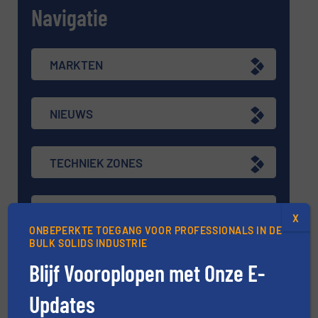
Navigatie
MARKTEN
NIEUWS
TECHNIEK ZONES
VRAAG DE EXPERT
X
ONBEPERKTE TOEGANG VOOR PROFESSIONALS IN DE
BULK SOLIDS INDUSTRIE
EVENEMENTEN
Blijf Vooroplopen met Onze E-
Updates
VIDEO'S