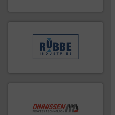
Euro Manchetten & Compensatoren is al meer dan
Euro-Manchetten & Compensatoren BV
➜
in verschillende sectoren hebben geholpen.
Meer info
weeg-, verpakking- en transportprocessen die klanten
Sinds 1845 is Robbe Industries nv gespecialiseerd in
Robbe Industries nv