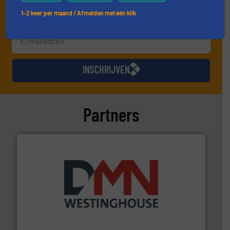
1–2 keer per maand / Afmelden met één klik
INSCHRIJVEN
Partners
info ➜
mineralen-, energie en biomassa industrieën.
Meer
plastic-, (petro) chemische, farmaceutische,
Maatwerk in componenten voor de voedings-, dairy,
DMN-WESTINGHOUSE