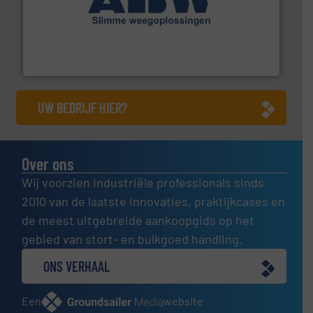
geautomatiseerde weegoplossingen.
Meer info ➜
aan weegapparatuur en -componenten diverse
AB Weegtechniek (ABW) biedt naast een breed scala
AB Weegtechniek
UW BEDRIJF HIER?
Over ons
Wij voorzien industriële professionals sinds
2010 van de laatste innovaties, praktijkcases en
de meest uitgebreide aankoopgids op het
gebied van stort- en bulkgoed handling.
ONS VERHAAL
Een
website