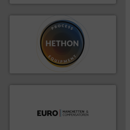
materialen.
Meer info ➜
vloeistofdosering, met name bij lastig te verwerken
HETHON is wereldwijd specialist in poeder- en
Hethon Nederland BV
verbindingen en luchttechniek.
Meer info ➜
dertig jaar actief op het gebied van flexibele