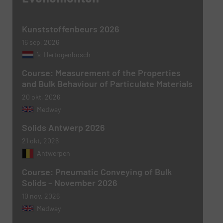
Kunststoffenbeurs 2026
Nieuwsbrief
Ja, schrijf mij in voor de BulkTech
16 sep, 2026
nieuwsbrieven.
’s-Hertogenbosch
CAPTCHA
Course: Measurement of the Properties
and Bulk Behaviour of Particulate Materials
20 okt, 2026
Medway
VERSTUREN
Solids Antwerp 2026
21 okt, 2026
Antwerpen
Course: Pneumatic Conveying of Bulk
Solids – November 2026
10 nov, 2026
Medway