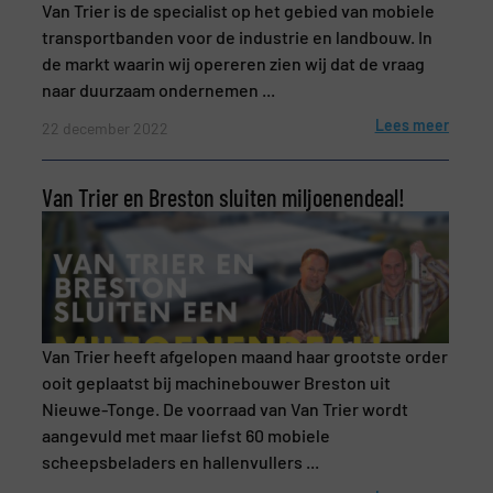
Van Trier is de specialist op het gebied van mobiele
transportbanden voor de industrie en landbouw. In
de markt waarin wij opereren zien wij dat de vraag
naar duurzaam ondernemen ...
Nieuwsbrief
Ja, schrijf mij in voor de BulkTech
Lees meer
22 december 2022
nieuwsbrieven.
Van Trier en Breston sluiten miljoenendeal!
CAPTCHA
VERSTUREN
Van Trier heeft afgelopen maand haar grootste order
ooit geplaatst bij machinebouwer Breston uit
Nieuwe-Tonge. De voorraad van Van Trier wordt
aangevuld met maar liefst 60 mobiele
scheepsbeladers en hallenvullers ...