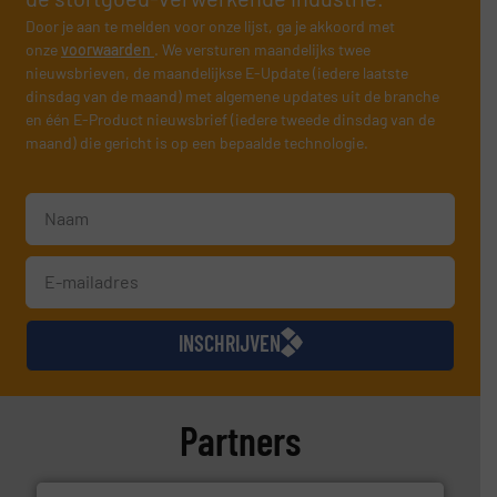
Door je aan te melden voor onze lijst, ga je akkoord met
onze
voorwaarden
. We versturen maandelijks twee
nieuwsbrieven, de maandelijkse E-Update (iedere laatste
dinsdag van de maand) met algemene updates uit de branche
en één E-Product nieuwsbrief (iedere tweede dinsdag van de
maand) die gericht is op een bepaalde technologie.
INSCHRIJVEN
Partners