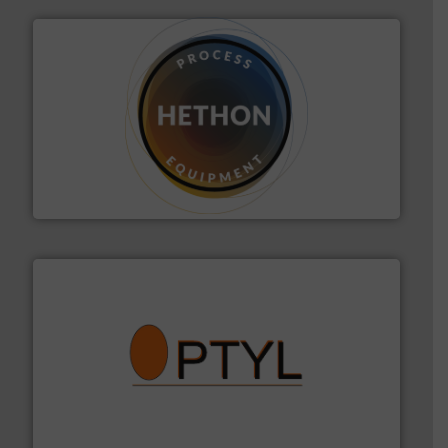
materialen.
Meer info ➜
vloeistofdosering, met name bij lastig te verwerken
HETHON is wereldwijd specialist in poeder- en
Hethon Nederland BV
➜
aanspreekpunt voor uw vragen omtrent stof.
Meer info
van officiële mg/Nm³ tot QAL1 metingen: Optyl is het
Van Low Budget Stofmeting tot Broken Bag Detection,
Optyl BVBA