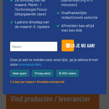
21 okt, 2026
maand: Markt- /
minuten)
Antwerpen
Technologie Focus
Onafhankelijke
(diepgaande case)
Course: Pneumatic Conveying of Bulk
redactionele selectie
Laatste dinsdag van
Solids – November 2026
Afmelden kan altijd
de maand: E-Update
10 nov, 2026
met één klik
Medway
Particle Size Characterization 2026
MELD JE NU AAN!
10 nov, 2026
Wateringen
Door je aan te melden voor onze lijst, ga je akkoord met
onze
voorwaarden
.
MEER EVENEMENTEN
Geen spam
Privacy eerst
15.000+ lezers
1–2 keer per maand / Afmelden met één klik
Vind producten / leverancier