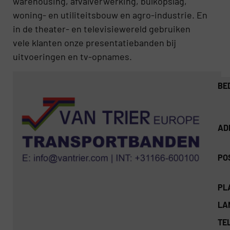
warehousing, afvalverwerking, bulkopslag,
woning- en utiliteitsbouw en agro-industrie. En
in de theater- en televisiewereld gebruiken
vele klanten onze presentatiebanden bij
uitvoeringen en tv-opnames.
BE
AD
PO
PL
LA
TEL