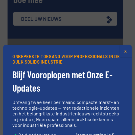
DEEL UW NIEUWS
Evenementen
X
ONBEPERKTE TOEGANG VOOR PROFESSIONALS IN DE
BULK SOLIDS INDUSTRIE
Kunststoffenbeurs 2026
Blijf Vooroplopen met Onze E-
16 sep, 2026
Updates
’s-Hertogenbosch
Course: Measurement of the Properties
Ontvang twee keer per maand compacte markt- en
and Bulk Behaviour of Particulate Materials
technologie-updates — met redactionele inzichten
20 okt, 2026
en het belangrijkste industrienieuws rechtstreeks
Medway
in je inbox. Geen spam, alleen praktische kennis
voor industriële professionals.
Solids Antwerp 2026
2e dinsdag van de
(samenvatting in 5