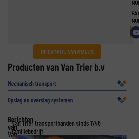
NU
FA
NU
INFORMATIE AANVRAGEN
Informatie aanvragen
Producten van Van Trier b.v
Naam
(Vereist)
Mechanisch transport
Opslag en overslag systemen
Bedrijf
Berichten
Van Trier transportbanden sinds 1746
van
familiebedrijf
Van
E-mail