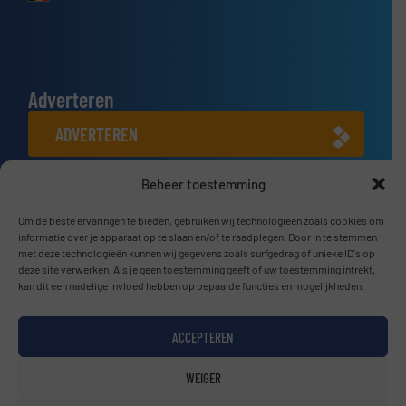
Adverteren
ADVERTEREN
Beheer toestemming
Connect met ons
Om de beste ervaringen te bieden, gebruiken wij technologieën zoals cookies om
LINKEDIN
informatie over je apparaat op te slaan en/of te raadplegen. Door in te stemmen
met deze technologieën kunnen wij gegevens zoals surfgedrag of unieke ID's op
SCHRIJF JE NU IN
deze site verwerken. Als je geen toestemming geeft of uw toestemming intrekt,
kan dit een nadelige invloed hebben op bepaalde functies en mogelijkheden.
ACCEPTEREN
© BulkTech2026
WEIGER
Privacy beleid & Algemene Voorwaarden
|
Disclaimer