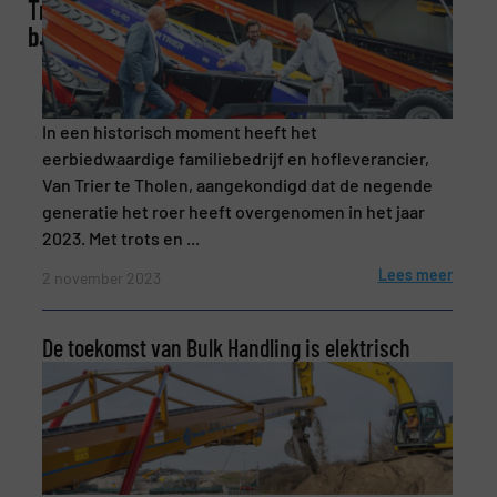
(Vereist)
Trier
b.v
Telefoonnummer
In een historisch moment heeft het
eerbiedwaardige familiebedrijf en hofleverancier,
Van Trier te Tholen, aangekondigd dat de negende
generatie het roer heeft overgenomen in het jaar
Onderwerp
(Vereist)
2023. Met trots en ...
Lees meer
2 november 2023
Bericht
(Vereist)
De toekomst van Bulk Handling is elektrisch