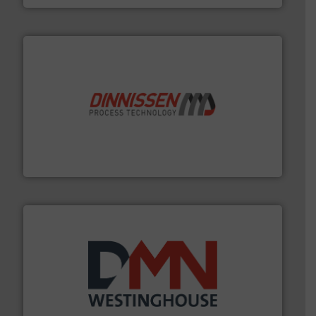
by the best”.
Meer info ➜
procestechnologie en stortgoedtechnologie. “
Trusted
Wereldwijd opererend specialist in innovatieve
Dinnissen BV
info ➜
mineralen-, energie en biomassa industrieën.
Meer
plastic-, (petro) chemische, farmaceutische,
Maatwerk in componenten voor de voedings-, dairy,