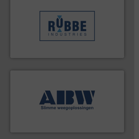
➜
in verschillende sectoren hebben geholpen.
Meer info
weeg-, verpakking- en transportprocessen die klanten
Sinds 1845 is Robbe Industries nv gespecialiseerd in
Robbe Industries nv
geautomatiseerde weegoplossingen.
Meer info ➜
aan weegapparatuur en -componenten diverse
AB Weegtechniek (ABW) biedt naast een breed scala
AB Weegtechniek