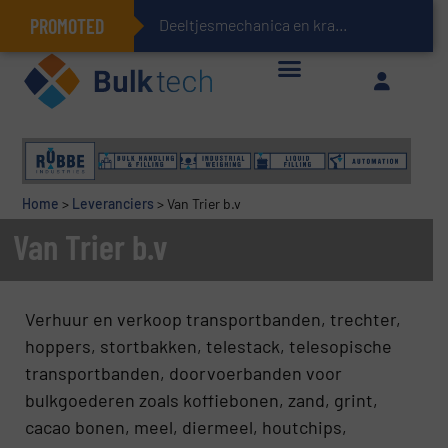
PROMOTED
Deeltjesmechanica en krachtnetwerken in stortgoederen
Geïntegreerde doserings- en weegsystemen: Efficiëntie, kwaliteit en duurzaamheid in één oogopslag
Home
>
Leveranciers
>
Van Trier b.v
Van Trier b.v
Verhuur en verkoop transportbanden, trechter,
hoppers, stortbakken, telestack, telesopische
transportbanden, doorvoerbanden voor
bulkgoederen zoals koffiebonen, zand, grint,
cacao bonen, meel, diermeel, houtchips,