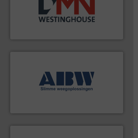
info ➜
mineralen-, energie en biomassa industrieën.
Meer
plastic-, (petro) chemische, farmaceutische,
Maatwerk in componenten voor de voedings-, dairy,
DMN-WESTINGHOUSE
geautomatiseerde weegoplossingen.
Meer info ➜
aan weegapparatuur en -componenten diverse
AB Weegtechniek (ABW) biedt naast een breed scala
AB Weegtechniek