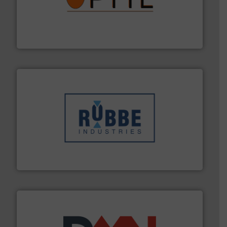
➜
aanspreekpunt voor uw vragen omtrent stof.
Meer info
van officiële mg/Nm³ tot QAL1 metingen: Optyl is het
Van Low Budget Stofmeting tot Broken Bag Detection,
Optyl BVBA
➜
in verschillende sectoren hebben geholpen.
Meer info
weeg-, verpakking- en transportprocessen die klanten
Sinds 1845 is Robbe Industries nv gespecialiseerd in
Robbe Industries nv