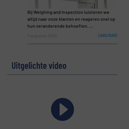
Onderwerp
(Vereist)
Bij Weighing and Inspection luisteren we
altijd naar onze klanten en reageren snel op
hun veranderende behoeften. ...
Lees meer
7 augustus 2020
Bericht
(Vereist)
Uitgelichte video
Nieuwsbrief
Ja, schrijf mij in voor de BulkTech
nieuwsbrieven.