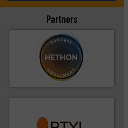
Partners
materialen.
Meer info ➜
vloeistofdosering, met name bij lastig te verwerken
HETHON is wereldwijd specialist in poeder- en
Hethon Nederland BV