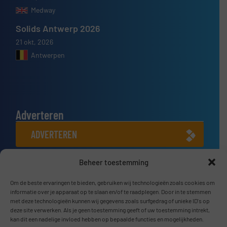
Medway
Solids Antwerp 2026
21 okt, 2026
Antwerpen
Adverteren
ADVERTEREN
Beheer toestemming
Connect met ons
LINKEDIN
Om de beste ervaringen te bieden, gebruiken wij technologieën zoals cookies om
informatie over je apparaat op te slaan en/of te raadplegen. Door in te stemmen
met deze technologieën kunnen wij gegevens zoals surfgedrag of unieke ID's op
SCHRIJF JE NU IN
deze site verwerken. Als je geen toestemming geeft of uw toestemming intrekt,
kan dit een nadelige invloed hebben op bepaalde functies en mogelijkheden.