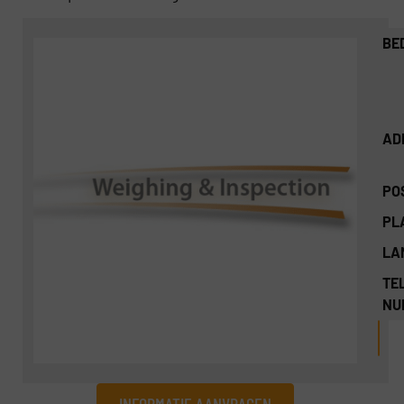
BE
AD
PO
PL
LA
TEL
NU