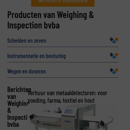
INFORMATIE AANVRAGEN
Informatie aanvragen
Producten van Weighing &
Inspection bvba
Naam
(Vereist)
Scheiden en zeven
Bedrijf
Instrumentatie en besturing
Wegen en doseren
E-mail
(Vereist)
Berichten
Verhuur van metaaldetectoren: voor
van
voeding, farma, textiel en hout
Weighing
&
Telefoonnummer
Inspection
bvba