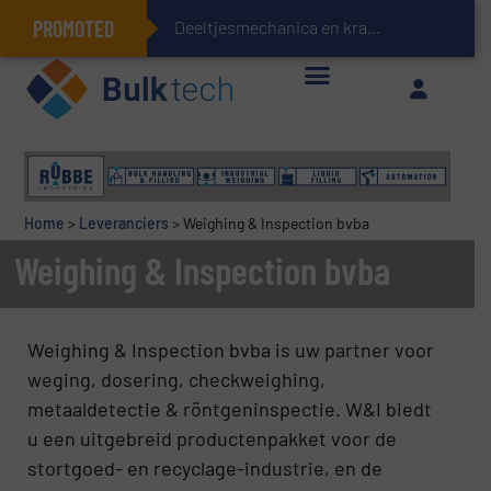
PROMOTED
Deeltjesmechanica en krachtnetwerken in stortg
Geïntegreerde doserings- en weegsystemen: Efficiëntie, kwaliteit en duurzaamheid in één oogopslag
Home
>
Leveranciers
>
Weighing & Inspection bvba
Weighing & Inspection bvba
Weighing & Inspection bvba is uw partner voor
weging, dosering, checkweighing,
metaaldetectie & röntgeninspectie. W&I biedt
u een uitgebreid productenpakket voor de
stortgoed- en recyclage-industrie, en de