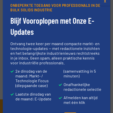
NIEUWS
X
ONBEPERKTE TOEGANG VOOR PROFESSIONALS IN DE
BULK SOLIDS INDUSTRIE
Blijf Vooroplopen met Onze E-
TECHNIEK ZONES
Updates
VRAAG DE EXPERT
Ontvang twee keer per maand compacte markt- en
technologie-updates — met redactionele inzichten
EVENEMENTEN
en het belangrijkste industrienieuws rechtstreeks
in je inbox. Geen spam, alleen praktische kennis
voor industriële professionals.
VIDEO'S
2e dinsdag van de
(samenvatting in 5
maand: Markt- /
minuten)
Technologie Focus
Onafhankelijke
(diepgaande case)
redactionele selectie
Laatste dinsdag van
Afmelden kan altijd
de maand: E-Update
met één klik
Schrijf je in en ontvang ons