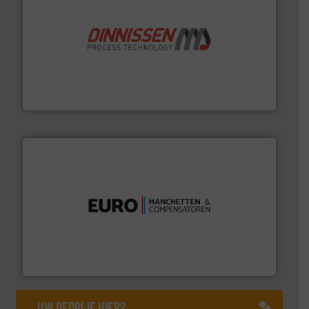
by the best”.
Meer info ➜
procestechnologie en stortgoedtechnologie. “
Trusted
Wereldwijd opererend specialist in innovatieve
Dinnissen BV
verbindingen en luchttechniek.
Meer info ➜
dertig jaar actief op het gebied van flexibele
Euro Manchetten & Compensatoren is al meer dan
Euro-Manchetten & Compensatoren BV
UW BEDRIJF HIER?