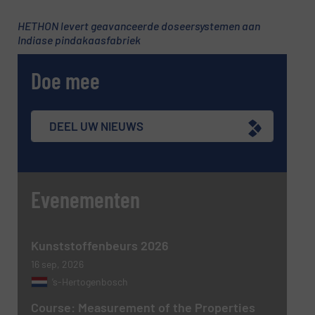
CAPTCHA
HETHON levert geavanceerde doseersystemen aan
Indiase pindakaasfabriek
Doe mee
VERSTUREN
DEEL UW NIEUWS
Evenementen
Kunststoffenbeurs 2026
16 sep, 2026
’s-Hertogenbosch
Course: Measurement of the Properties