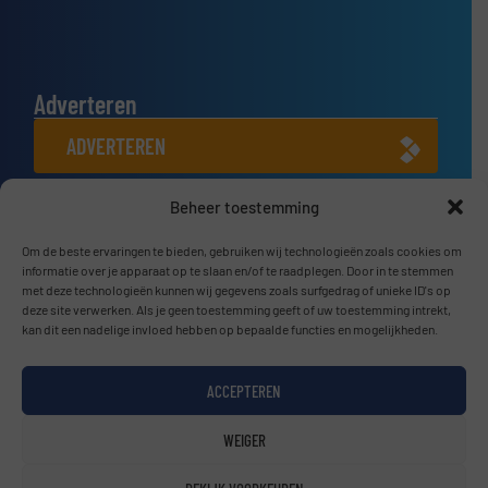
Adverteren
ADVERTEREN
Beheer toestemming
Connect met ons
LINKEDIN
Om de beste ervaringen te bieden, gebruiken wij technologieën zoals cookies om
informatie over je apparaat op te slaan en/of te raadplegen. Door in te stemmen
met deze technologieën kunnen wij gegevens zoals surfgedrag of unieke ID's op
SCHRIJF JE NU IN
deze site verwerken. Als je geen toestemming geeft of uw toestemming intrekt,
kan dit een nadelige invloed hebben op bepaalde functies en mogelijkheden.
ACCEPTEREN
© BulkTech2026
WEIGER
Privacy beleid & Algemene Voorwaarden
|
Disclaimer