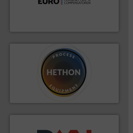
verbindingen en luchttechniek.
Meer info ➜
dertig jaar actief op het gebied van flexibele
Euro Manchetten & Compensatoren is al meer dan
Euro-Manchetten & Compensatoren BV
materialen.
Meer info ➜
vloeistofdosering, met name bij lastig te verwerken
HETHON is wereldwijd specialist in poeder- en
Hethon Nederland BV