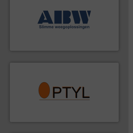
geautomatiseerde weegoplossingen.
Meer info ➜
aan weegapparatuur en -componenten diverse
AB Weegtechniek (ABW) biedt naast een breed scala
AB Weegtechniek
➜
aanspreekpunt voor uw vragen omtrent stof.
Meer info
van officiële mg/Nm³ tot QAL1 metingen: Optyl is het
Van Low Budget Stofmeting tot Broken Bag Detection,
Optyl BVBA