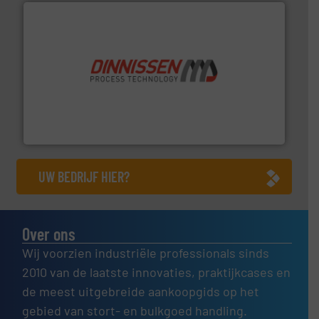
by the best”.
Meer info ➜
procestechnologie en stortgoedtechnologie. “
Trusted
Wereldwijd opererend specialist in innovatieve
Dinnissen BV
UW BEDRIJF HIER?
Over ons
Wij voorzien industriële professionals sinds
2010 van de laatste innovaties, praktijkcases en
de meest uitgebreide aankoopgids op het
gebied van stort- en bulkgoed handling.