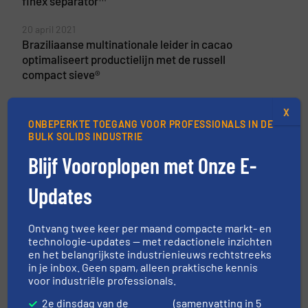
finex separator™
20 april 2021
Braziliaanse multinationale leider in cacao
optimaliseert productielijn met de russell
compact sieve®
30 oktober 2019
X
Hoge kwaliteit zeef voor de chemische
ONBEPERKTE TOEGANG VOOR PROFESSIONALS IN DE
industrie
BULK SOLIDS INDUSTRIE
Blijf Vooroplopen met Onze E-
Updates
Gerelateerde berichten
Verpakkingslijn met luchtdichte
Ontvang twee keer per maand compacte markt- en
verpakkingen voor bekend
technologie-updates — met redactionele inzichten
chocolademerk
en het belangrijkste industrienieuws rechtstreeks
in je inbox. Geen spam, alleen praktische kennis
Praktijkcases, Verpakking
voor industriële professionals.
2e dinsdag van de
(samenvatting in 5
Lees meer
6 april 2023