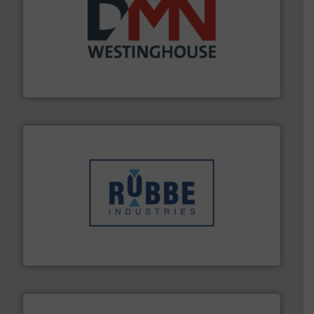
info ➜
mineralen-, energie en biomassa industrieën.
Meer
plastic-, (petro) chemische, farmaceutische,
Maatwerk in componenten voor de voedings-, dairy,
DMN-WESTINGHOUSE
➜
in verschillende sectoren hebben geholpen.
Meer info
weeg-, verpakking- en transportprocessen die klanten
Sinds 1845 is Robbe Industries nv gespecialiseerd in
Robbe Industries nv