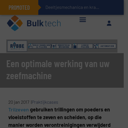
PROMOTED
Deeltjesmechanica en krachtnetwerken in stortgoedere
Geïntegreerde doserings- en weegsystemen: Efficiëntie, kwaliteit en duurzaamheid in één oogopslag
Een optimale werking van uw
zeefmachine
20 jan 2017 |
Praktijkcases
Trilzeven
gebruiken trillingen om poeders en
vloeistoffen te zeven en scheiden, op die
manier worden verontreinigingen verwijderd