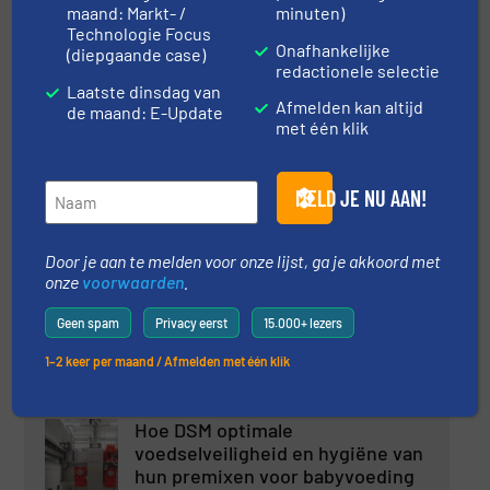
maand: Markt- /
minuten)
Technologie Focus
Centrifugaal ventilatoren en
Onafhankelijke
(diepgaande case)
coulissendempers voor een
redactionele selectie
Laatste dinsdag van
droogproces
Afmelden kan altijd
de maand: E-Update
met één klik
Praktijkcases, Thermische behandeling
Lees meer
13 april 2023
MELD JE NU AAN!
Kan thee een explosie
veroorzaken?
Door je aan te melden voor onze lijst, ga je akkoord met
onze
voorwaarden
.
Geen spam
Privacy eerst
15.000+ lezers
Brand- en Explosiebeveiliging, Praktijkcases
1–2 keer per maand / Afmelden met één klik
Lees meer
19 september 2023
Hoe DSM optimale
voedselveiligheid en hygiëne van
hun premixen voor babyvoeding