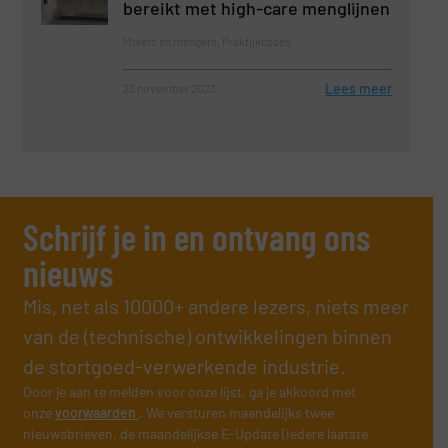
bereikt met high-care menglijnen
Mixers en mengers, Praktijkcases
Lees meer
23 november 2023
Schrijf je in en ontvang ons
nieuws
Mis, net als 10000+ andere lezers, niets meer
van de (technische) ontwikkelingen binnen
de stortgoed-verwerkende industrie.
Door je aan te melden voor onze lijst, ga je akkoord met
onze
voorwaarden
. We versturen maandelijks twee
nieuwsbrieven, de maandelijkse E-Update (iedere laatste