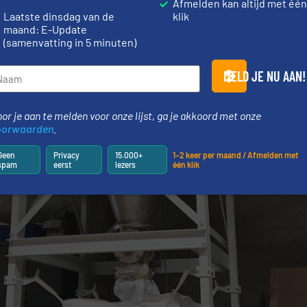
Afmelden kan altijd met één
Laatste dinsdag van de
klik
maand: E-Update
(samenvatting in 5 minuten)
MELD JE NU AAN!
or je aan te melden voor onze lijst, ga je akkoord met onze
oorwaarden
.
Geen
Privacy
15.000+
1–2 keer per maand / Afmelden met
spam
eerst
lezers
één klik