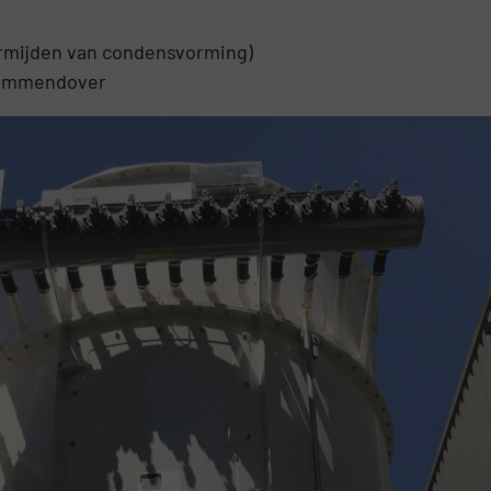
vermijden van condensvorming)
vlammendover