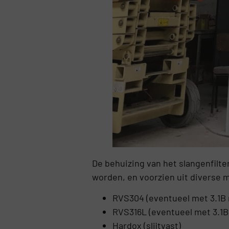
De behuizing van het slangenfilte
worden, en voorzien uit diverse m
RVS304 (eventueel met 3.1B m
RVS316L (eventueel met 3.1B 
Hardox (slijtvast)