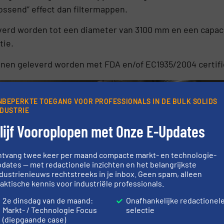
ossend” effect dan filtermappen.
erd worden tot een diameter van 3100 mm en een capaci
tie.
nnen geleverd worden met FDA en/of EC1935/2004 certifi
NBEPERKTE TOEGANG VOOR PROFESSIONALS IN DE BULK SOLIDS
NDUSTRIE
lijf Vooroplopen met Onze E-Updates
ntvang twee keer per maand compacte markt- en technologie-
dates — met redactionele inzichten en het belangrijkste
dustrienieuws rechtstreeks in je inbox. Geen spam, alleen
aktische kennis voor industriële professionals.
2e dinsdag van de maand:
Onafhankelijke redactionel
Markt- / Technologie Focus
selectie
(diepgaande case)