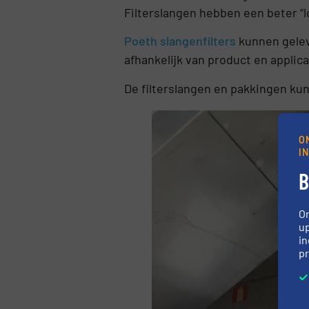
Filterslangen hebben een beter “l
Poeth slangenfilters
kunnen gelev
afhankelijk van product en applica
De filterslangen en pakkingen ku
O
I
B
O
up
in
pr