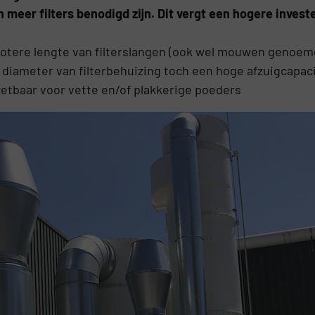
 meer filters benodigd zijn. Dit vergt een hogere inves
tere lengte van filterslangen (ook wel mouwen genoemd) 
 diameter van filterbehuizing toch een hoge afzuigcapaci
nzetbaar voor vette en/of plakkerige poeders