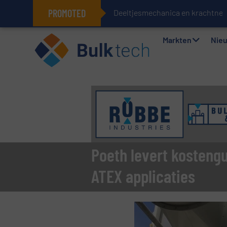
PROMOTED
Deeltjesmechanica en krachtnet
Geïntegreerde doserings- en wee
Markten
Nie
Poeth levert kostengu
ATEX applicaties