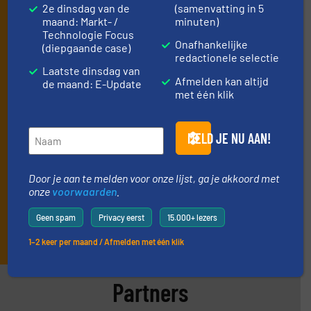
2e dinsdag van de
(samenvatting in 5
de stortgoed-verwerkende industrie.
maand: Markt- /
minuten)
Door je aan te melden voor onze lijst, ga je akkoord met
Technologie Focus
Onafhankelijke
(diepgaande case)
onze
voorwaarden
. We versturen maandelijks twee
redactionele selectie
nieuwsbrieven, de maandelijkse E-Update (iedere laatste
Laatste dinsdag van
dinsdag van de maand) met algemene updates uit de branche
Afmelden kan altijd
de maand: E-Update
en één E-Product nieuwsbrief (iedere tweede dinsdag van de
met één klik
maand) die gericht is op een bepaalde technologie.
MELD JE NU AAN!
Door je aan te melden voor onze lijst, ga je akkoord met
onze
voorwaarden
.
Geen spam
Privacy eerst
15.000+ lezers
INSCHRIJVEN
1–2 keer per maand / Afmelden met één klik
Partners