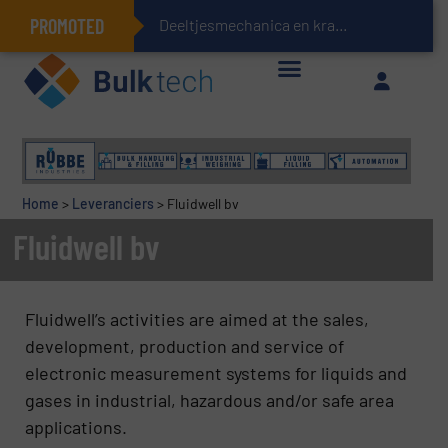
PROMOTED
Deeltjesmechanica en krachtnetwerken in stortgoederen
Geïntegreerde doserings- en weegsystemen: Efficiëntie, kwaliteit en duurzaamheid in één oogopslag
Home
>
Leveranciers
>
Fluidwell bv
Fluidwell bv
Fluidwell’s activities are aimed at the sales,
development, production and service of
electronic measurement systems for liquids and
gases in industrial, hazardous and/or safe area
applications.