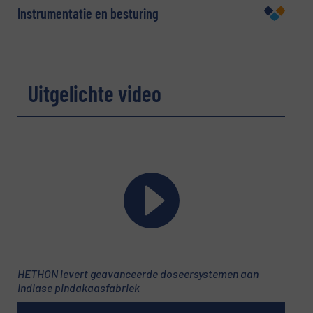
Instrumentatie en besturing
Bedrijf
Uitgelichte video
E-mail
(Vereist)
Telefoonnummer
HETHON levert geavanceerde doseersystemen aan
Onderwerp
(Vereist)
Indiase pindakaasfabriek