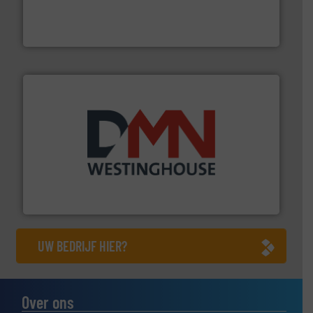
dertig jaar actief op het gebied van flexibele
Euro Manchetten & Compensatoren is al meer dan
Euro-Manchetten & Compensatoren BV
info ➜
mineralen-, energie en biomassa industrieën.
Meer
plastic-, (petro) chemische, farmaceutische,
Maatwerk in componenten voor de voedings-, dairy,
DMN-WESTINGHOUSE
UW BEDRIJF HIER?
Over ons