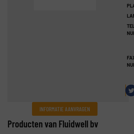
PL
LA
TEL
NU
FA
NU
INFORMATIE AANVRAGEN
Informatie aanvragen
Producten van Fluidwell bv
Naam
(Vereist)