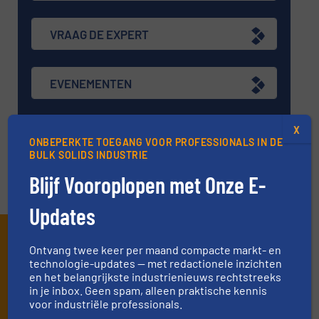
VRAAG DE EXPERT
EVENEMENTEN
X
VIDEO'S
ONBEPERKTE TOEGANG VOOR PROFESSIONALS IN DE
BULK SOLIDS INDUSTRIE
Blijf Vooroplopen met Onze E-
Updates
Schrijf je in en ontvang ons
Ontvang twee keer per maand compacte markt- en
nieuws
technologie-updates — met redactionele inzichten
en het belangrijkste industrienieuws rechtstreeks
in je inbox. Geen spam, alleen praktische kennis
Mis, net als 10000+ andere lezers, niets meer
voor industriële professionals.
van de (technische) ontwikkelingen binnen