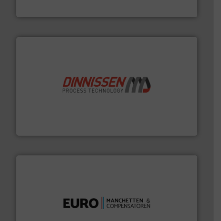
AB Weegtechniek
by the best”.
Meer info ➜
procestechnologie en stortgoedtechnologie. “
Trusted
Wereldwijd opererend specialist in innovatieve
Dinnissen BV
verbindingen en luchttechniek.
Meer info ➜