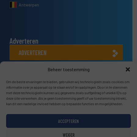
Antwerpen
Adverteren
ADVERTEREN
Beheer toestemming
Connect met ons
LINKEDIN
Om de beste ervaringen te bieden, gebruiken wij technologieën zoals cookies om
informatie over je apparaat op te slaan en/of te raadplegen. Door in te stemmen
met deze technologieën kunnen wij gegevens zoals surfgedrag of unieke ID's op
SCHRIJF JE NU IN
deze site verwerken. Als je geen toestemming geeft of uw toestemming intrekt,
kan dit een nadelige invloed hebben op bepaalde functies en mogelijkheden.
ACCEPTEREN
© BulkTech2026
WEIGER
Privacy beleid & Algemene Voorwaarden
|
Disclaimer