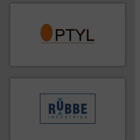
➜
aanspreekpunt voor uw vragen omtrent stof.
Meer info
van officiële mg/Nm³ tot QAL1 metingen: Optyl is het
Van Low Budget Stofmeting tot Broken Bag Detection,
Optyl BVBA
➜
in verschillende sectoren hebben geholpen.
Meer info
weeg-, verpakking- en transportprocessen die klanten
Sinds 1845 is Robbe Industries nv gespecialiseerd in
Robbe Industries nv