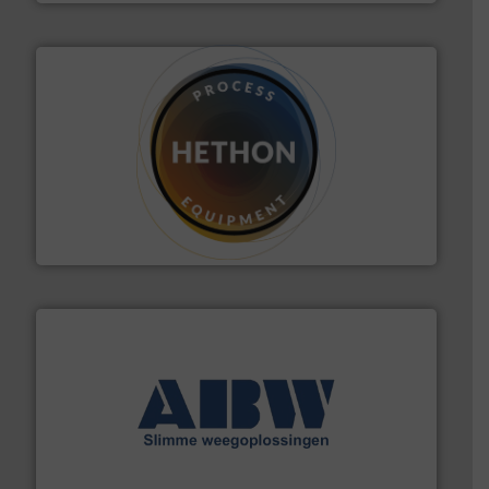
materialen.
Meer info ➜
vloeistofdosering, met name bij lastig te verwerken
HETHON is wereldwijd specialist in poeder- en
Hethon Nederland BV
geautomatiseerde weegoplossingen.
Meer info ➜
aan weegapparatuur en -componenten diverse
AB Weegtechniek (ABW) biedt naast een breed scala