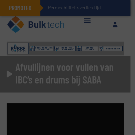
PROMOTED
Deeltjesmechanica
Afvullijnen voor vullen van
IBC’s en drums bij SABA