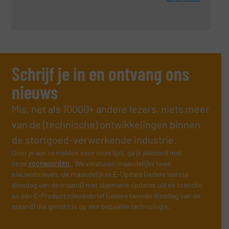
Schrijf je in en ontvang ons
nieuws
Mis, net als 10000+ andere lezers, niets meer
van de (technische) ontwikkelingen binnen
de stortgoed-verwerkende industrie.
Door je aan te melden voor onze lijst, ga je akkoord met
onze
voorwaarden
. We versturen maandelijks twee
nieuwsbrieven, de maandelijkse E-Update (iedere laatste
dinsdag van de maand) met algemene updates uit de branche
en één E-Product nieuwsbrief (iedere tweede dinsdag van de
maand) die gericht is op een bepaalde technologie.