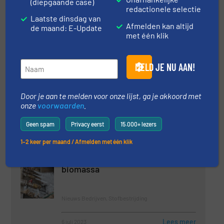
(diepgaande case)
redactionele selectie
Bascules Robbe wordt Robbe Industries
Laatste dinsdag van
Afmelden kan altijd
de maand: E-Update
met één klik
Gerelateerde berichten
MELD JE NU AAN!
Vloerweegschalen voor het vullen
van big bags
Door je aan te melden voor onze lijst, ga je akkoord met
onze
voorwaarden
.
Innovaties, Wegen en doseren
Geen spam
Privacy eerst
15.000+ lezers
Lees meer
11 oktober 2023
1–2 keer per maand / Afmelden met één klik
Toepassing van Freko-Foam op
biomassa
Nieuws Bedrijven, Stofbestrijding
Lees meer
6 juli 2023