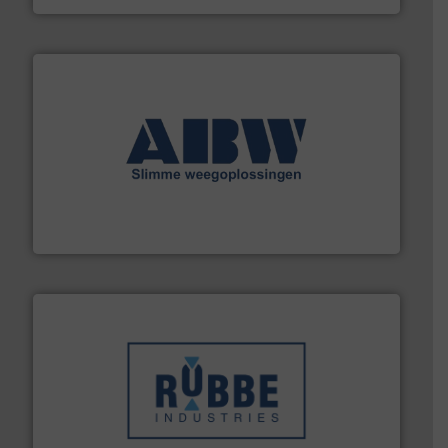
geautomatiseerde weegoplossingen.
Meer info ➜
aan weegapparatuur en -componenten diverse
AB Weegtechniek (ABW) biedt naast een breed scala
AB Weegtechniek
➜
in verschillende sectoren hebben geholpen.
Meer info
weeg-, verpakking- en transportprocessen die klanten