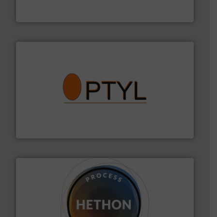
Sinds 1845 is Robbe Industries nv gespecialiseerd in
Robbe Industries nv
➜
aanspreekpunt voor uw vragen omtrent stof.
Meer info
van officiële mg/Nm³ tot QAL1 metingen: Optyl is het
Van Low Budget Stofmeting tot Broken Bag Detection,
Optyl BVBA