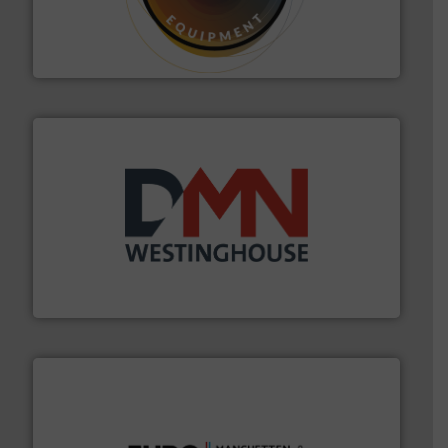
materialen.
Meer info ➜
vloeistofdosering, met name bij lastig te verwerken
HETHON is wereldwijd specialist in poeder- en
Hethon Nederland BV
info ➜
mineralen-, energie en biomassa industrieën.
Meer
plastic-, (petro) chemische, farmaceutische,
Maatwerk in componenten voor de voedings-, dairy,
DMN-WESTINGHOUSE