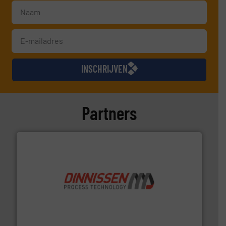
INSCHRIJVEN
Partners
by the best”.
Meer info ➜
procestechnologie en stortgoedtechnologie. “
Trusted
Wereldwijd opererend specialist in innovatieve
Dinnissen BV