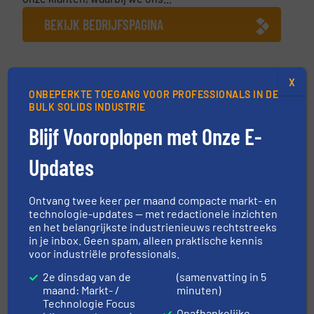
BEKIJK BEDRIJFSPAGINA
X
ONBEPERKTE TOEGANG VOOR PROFESSIONALS IN DE
Meer van Robbe Industries nv
BULK SOLIDS INDUSTRIE
3 augustus 2026
Blijf Vooroplopen met Onze E-
Efficiënt aëromechanisch poedertransport
met Floveyor
Updates
10 april 2024
Afvullijnen voor vullen van IBC’s en drums
Ontvang twee keer per maand compacte markt- en
bij SABA
technologie-updates — met redactionele inzichten
en het belangrijkste industrienieuws rechtstreeks
16 februari 2024
in je inbox. Geen spam, alleen praktische kennis
Waarom Bruins Veem opnieuw in Robbe
voor industriële professionals.
Industries vertrouwt voor hun nieuwe
2e dinsdag van de
(samenvatting in 5
bigbag vullijn
maand: Markt- /
minuten)
Technologie Focus
9 februari 2024
Onafhankelijke