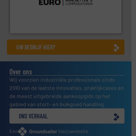
verbindingen en luchttechniek.
Meer info ➜
dertig jaar actief op het gebied van flexibele
Euro Manchetten & Compensatoren is al meer dan
Euro-Manchetten & Compensatoren BV
UW BEDRIJF HIER?
Over ons
Wij voorzien industriële professionals sinds
2010 van de laatste innovaties, praktijkcases en
de meest uitgebreide aankoopgids op het
gebied van stort- en bulkgoed handling.
ONS VERHAAL
Een
website