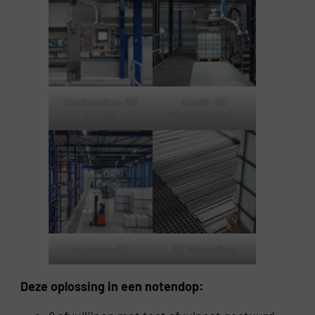
Afvulinstallatie IBC
Afvullijn IBC
en vaten
Chemische sector
Afgevulde IBC
IBC Vulinstallatie
Deze oplossing in een notendop: