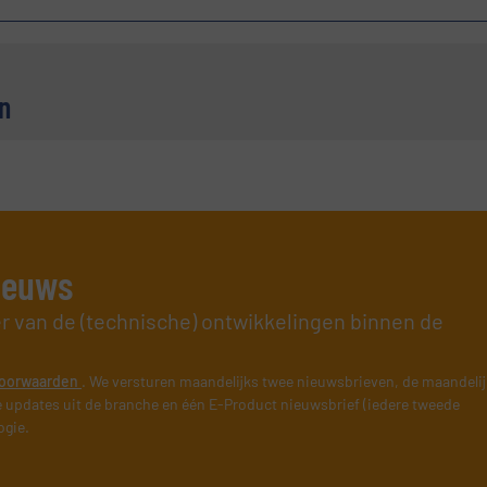
n
nieuws
er van de (technische) ontwikkelingen binnen de
oorwaarden
. We versturen maandelijks twee nieuwsbrieven, de maandeli
 updates uit de branche en één E-Product nieuwsbrief (iedere tweede
ogie.