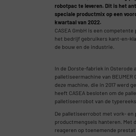
robotpac te leveren. Dit is het a
speciale productmix op een voord
kwartaal van 2022.
CASEA GmbH is een competente par
het bedrijf gebruikers kant-en-k
de bouw en de industrie.
In de Dorste-fabriek in Osterod
palletiseermachine van BEUMER Gr
deze machine, die in 2017 werd ge
heeft CASEA besloten om de palle
palletiseerrobot van de typeree
De palletiseerrobot met vork- en p
productmengsels hanteren. Met dez
reageren op toenemende prestatie