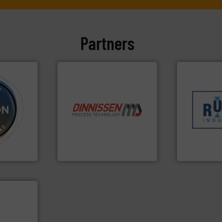
Partners
Meer info ➜
sectoren he
info ➜
klanten in v
info ➜
“
Trusted by the best”.
Meer
transportpr
 verwerken
stortgoedtechnologie.
verpakking-
, met
procestechnologie en
gespecialise
er- en
specialist in innovatieve
Industries n
wijd
Wereldwijd opererend
Sinds 1845 
Dinnissen BV
Robbe Industri
er info ➜