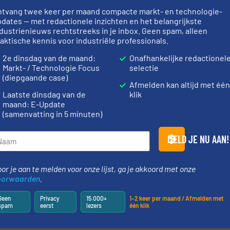
ntvang twee keer per maand compacte markt- en technologie-
dates — met redactionele inzichten en het belangrijkste
dustrienieuws rechtstreeks in je inbox. Geen spam, alleen
ms from BEUMER Group BEUMER Group is an international
aktische kennis voor industriële professionals.
 in the fields of conveying, loading, palletising, packaging,
2e dinsdag van de maand:
Onafhankelijke redactionel
. BEUMER Group offers the right solution for...
Markt- / Technologie Focus
selectie
(diepgaande case)
Afmelden kan altijd met één
Laatste dinsdag van de
klik
maand: E-Update
(samenvatting in 5 minuten)
MELD JE NU AAN!
ingen op maat voor het gebruik van alternatieve brandstoffen
or je aan te melden voor onze lijst, ga je akkoord met onze
vert palletiseerrobot aan een fabrikant van aangepaste gipsp
oorwaarden
.
 Support ondersteunt cementfabrikanten bij het modernisere
Geen
Privacy
15.000+
1–2 keer per maand / Afmelden met
spam
eerst
lezers
één klik
nningsaanpak voor bochten geschikte overland conveyors