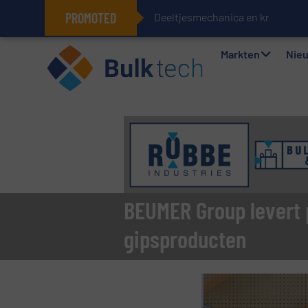
PROMOTED
Deeltjesmechanica en krachtnet
Geïntegreerde doserings- en wee
Markten
Nie
BEUMER Group levert 
gipsproducten