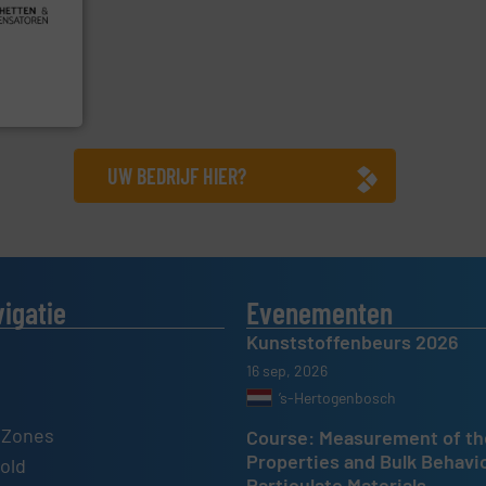
le
ief op het
 al meer
&
UW BEDRIJF HIER?
vigatie
Evenementen
Kunststoffenbeurs 2026
16 sep, 2026
’s-Hertogenbosch
 Zones
Course: Measurement of th
Properties and Bulk Behavi
old
Particulate Materials