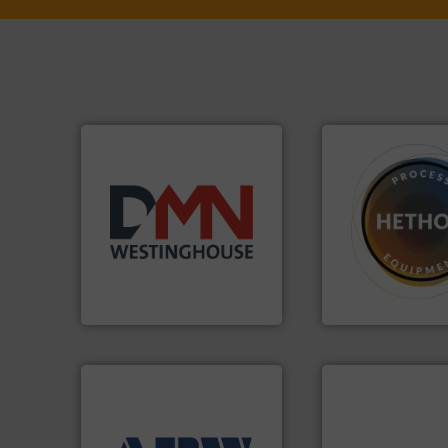
Meer info ➜
biomassa industrieën.
mineralen-, energie en
materialen.
Meer 
farmaceutische,
name bij lastig te
plastic-, (petro) chemische,
vloeistofdosering
voor de voedings-, dairy,
specialist in poed
Maatwerk in componenten
HETHON is wereld
DMN-WESTINGHOUSE
Hethon Nederland BV
luchttechniek.
Me
➜
verbindingen en
weegoplossingen.
Meer info