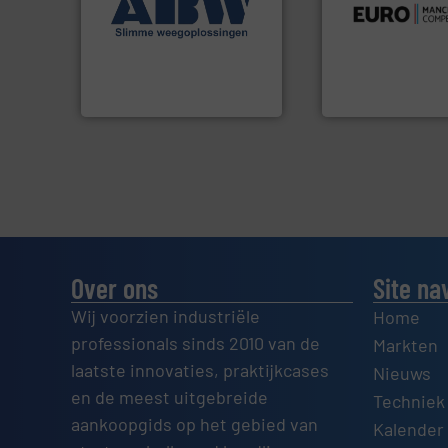
gebied van flexibe
geautomatiseerde
dan dertig jaar act
componenten diverse
Compensatoren is
aan weegapparatuur en -
Euro Manchetten 
biedt naast een breed scala
AB Weegtechniek (ABW)
Compensatoren BV
AB Weegtechniek
Euro-Manchetten &
Over ons
Site na
Wij voorzien industriële
Home
professionals sinds 2010 van de
Markten
laatste innovaties, praktijkcases
Nieuws
en de meest uitgebreide
Techniek
aankoopgids op het gebied van
Kalender 