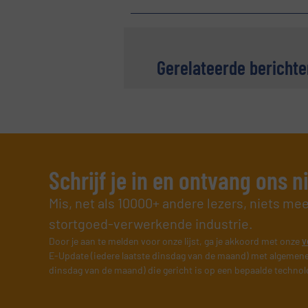
Gerelateerde berichte
Schrijf je in en ontvang ons 
Mis, net als 10000+ andere lezers, niets me
stortgoed-verwerkende industrie.
Door je aan te melden voor onze lijst, ga je akkoord met onze
v
E-Update (iedere laatste dinsdag van de maand) met algemene
dinsdag van de maand) die gericht is op een bepaalde technol