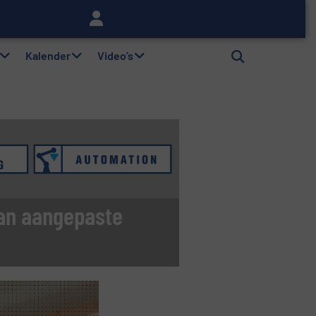
lag
Kalender
Video’s
van aangepaste