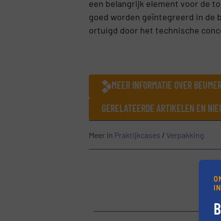
een belangrijk element voor de 
goed worden geïntegreerd in de b
ortuigd door het technische conce
MEER INFORMATIE OVER BEUME
GERELATEERDE ARTIKELEN EN NI
Meer in
Praktijkcases
/
Verpakking
O
I
B