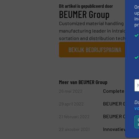
Dit artikel is gepubliceerd door
O
BEUMER Group
up
in
Customized material handling syste
pr
manufacturing leader in intralogistics
sortation and distribution technology
BEKIJK BEDRIJFSPAGINA
Meer van BEUMER Group
Complete oploss
26 mei 2022
Do
BEUMER Group le
29 april 2022
v
BEUMER Customer
21 februari 2022
Innovatieve pla
22 oktober 2021