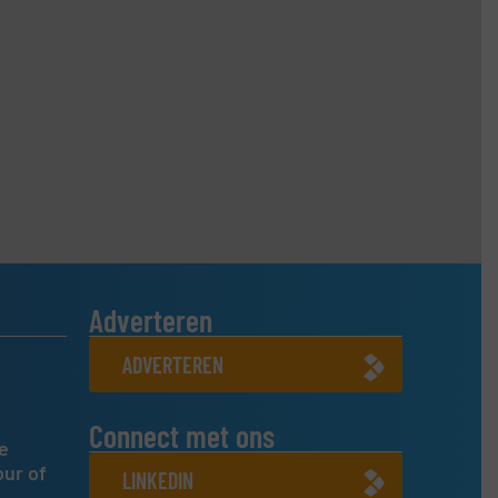
Adverteren
ADVERTEREN
Connect met ons
e
our of
LINKEDIN