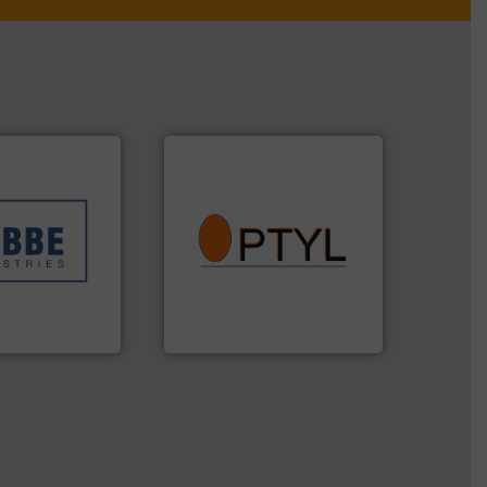
bben geholpen.
info ➜
erschillende
vragen omtrent stof.
Meer
ocessen die
aanspreekpunt voor uw
 en
QAL1 metingen: Optyl is het
erd in weeg-,
van officiële mg/Nm³ tot
v
tot Broken Bag Detection,
is Robbe
Van Low Budget Stofmeting
es nv
Optyl BVBA