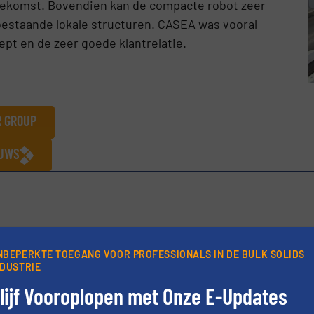
toekomst. Bovendien kan de compacte robot zeer
estaande lokale structuren. CASEA was vooral
pt en de zeer goede klantrelatie.
R GROUP
EUWS
Deel dit bericht
NBEPERKTE TOEGANG VOOR PROFESSIONALS IN DE BULK SOLIDS
NDUSTRIE
lijf Vooroplopen met Onze E-Updates