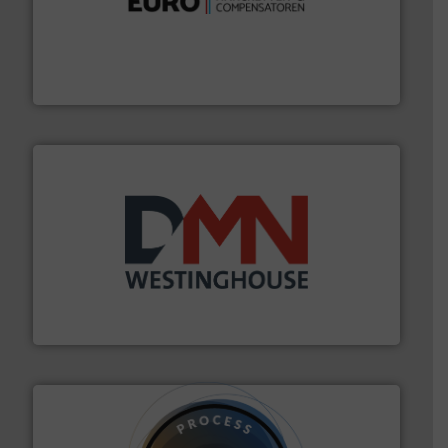
verbindingen en luchttechniek.
Meer info ➜
dertig jaar actief op het gebied van flexibele
Euro Manchetten & Compensatoren is al meer dan
Euro-Manchetten & Compensatoren BV
info ➜
mineralen-, energie en biomassa industrieën.
Meer
plastic-, (petro) chemische, farmaceutische,
Maatwerk in componenten voor de voedings-, dairy,
DMN-WESTINGHOUSE