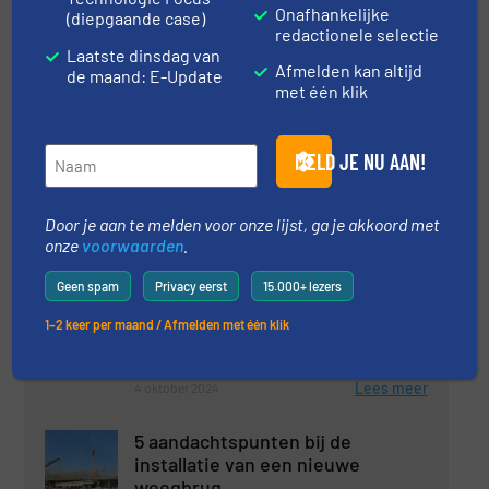
Lees meer
13 februari 2024
Onafhankelijke
(diepgaande case)
redactionele selectie
Laatste dinsdag van
Nieuwe staalsoort speciaal voor
Afmelden kan altijd
de maand: E-Update
dubbelschroef extruders
met één klik
Deeltjes vergroten en verkleinen, Praktijkcases
MELD JE NU AAN!
Lees meer
17 mei 2024
Door je aan te melden voor onze lijst, ga je akkoord met
onze
voorwaarden
.
Dinnissen Process Technology
opent nieuwe vestiging in Nieuw-
Geen spam
Privacy eerst
15.000+ lezers
Zeeland
1–2 keer per maand / Afmelden met één klik
Bedrijfsnieuws
Lees meer
4 oktober 2024
5 aandachtspunten bij de
installatie van een nieuwe
weegbrug