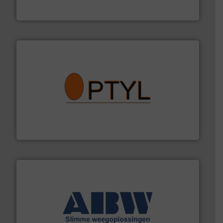
Robbe Industries nv
➜
aanspreekpunt voor uw vragen omtrent stof.
Meer info
van officiële mg/Nm³ tot QAL1 metingen: Optyl is het
Van Low Budget Stofmeting tot Broken Bag Detection,
Optyl BVBA
geautomatiseerde weegoplossingen.
Meer info ➜