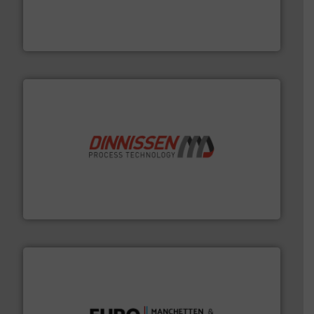
aan weegapparatuur en -componenten diverse
AB Weegtechniek (ABW) biedt naast een breed scala
AB Weegtechniek
by the best”.
Meer info ➜
procestechnologie en stortgoedtechnologie. “
Trusted
Wereldwijd opererend specialist in innovatieve
Dinnissen BV