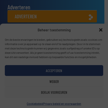
Adverteren
ADVERTEREN
Beheer toestemming
Connect met ons
LINKEDIN
Om de beste ervaringen te bieden, gebruiken wij technologieën zoals cookies om
informatie over je apparaat op te slaan en/of te raadplegen. Door in te stemmen
met deze technologieën kunnen wij gegevens zoals surfgedrag of unieke ID's op
SCHRIJF JE NU IN
deze site verwerken. Als je geen toestemming geeft of uw toestemming intrekt,
kan dit een nadelige invloed hebben op bepaalde functies en mogelijkheden.
ACCEPTEREN
© BulkTech2026
WEIGER
Privacy beleid & Algemene Voorwaarden
|
Disclaimer
BEKIJK VOORKEUREN
Cookiebeleid
Privacy beleid en voorwaarden