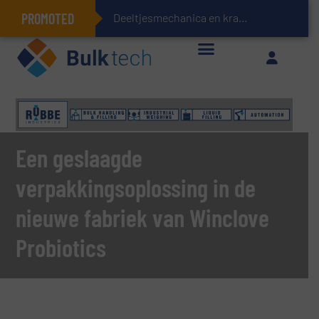
PROMOTED
Deeltjesmechanica en krachtnetwerken in stortgoederen
Geïntegreerde doserings- en weegsystemen: Efficiëntie, kwaliteit en duurzaamheid in één oogopslag
Een geslaagde
verpakkingsoplossing in de
nieuwe fabriek van Winclove
Probiotics