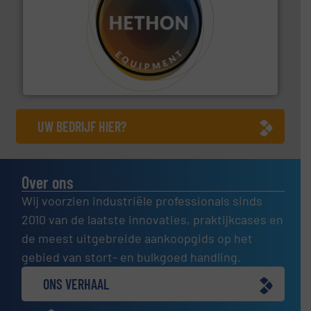
materialen.
Meer info ➜
vloeistofdosering, met name bij lastig te verwerken
HETHON is wereldwijd specialist in poeder- en
Hethon Nederland BV
UW BEDRIJF HIER?
Over ons
Wij voorzien industriële professionals sinds
2010 van de laatste innovaties, praktijkcases en
de meest uitgebreide aankoopgids op het
gebied van stort- en bulkgoed handling.
ONS VERHAAL