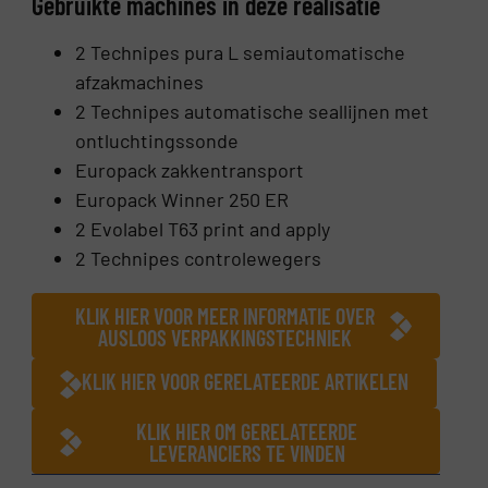
Gebruikte machines in deze realisatie
2 Technipes pura L semiautomatische
afzakmachines
2 Technipes automatische seallijnen met
ontluchtingssonde
Europack zakkentransport
Europack Winner 250 ER
2 Evolabel T63 print and apply
2 Technipes controlewegers
KLIK HIER VOOR MEER INFORMATIE OVER
AUSLOOS VERPAKKINGSTECHNIEK
KLIK HIER VOOR GERELATEERDE ARTIKELEN
KLIK HIER OM GERELATEERDE
LEVERANCIERS TE VINDEN