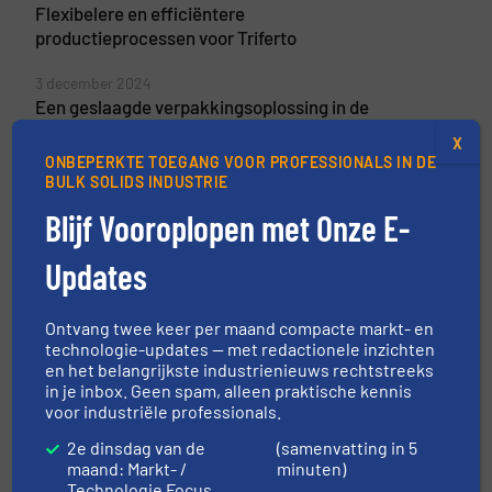
Flexibelere en efficiëntere
productieprocessen voor Triferto
3 december 2024
Een geslaagde verpakkingsoplossing in de
nieuwe fabriek van Winclove Probiotics
X
ONBEPERKTE TOEGANG VOOR PROFESSIONALS IN DE
23 juli 2024
BULK SOLIDS INDUSTRIE
Een flexibele verpakkingsinstallatie die
Blijf Vooroplopen met Onze E-
contaminatie uitsluit voor Holland Colors
Updates
Ontvang twee keer per maand compacte markt- en
Gerelateerde berichten
technologie-updates — met redactionele inzichten
Foeth lanceert nieuwe
en het belangrijkste industrienieuws rechtstreeks
merkidentiteit en introduceert
in je inbox. Geen spam, alleen praktische kennis
nieuwe CEO Michiel Schreurs.
voor industriële professionals.
2e dinsdag van de
(samenvatting in 5
Bedrijfsnieuws
maand: Markt- /
minuten)
Technologie Focus