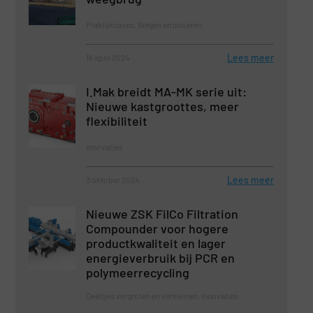
Praktijkcases, Wegen en doseren
Lees meer
18 april 2024
I.Mak breidt MA-MK serie uit:
Nieuwe kastgroottes, meer
flexibiliteit
Innovaties
Lees meer
3 oktober 2024
Nieuwe ZSK FilCo Filtration
Compounder voor hogere
productkwaliteit en lager
energieverbruik bij PCR en
polymeerrecycling
Deeltjes vergroten en verkleinen, Innovaties