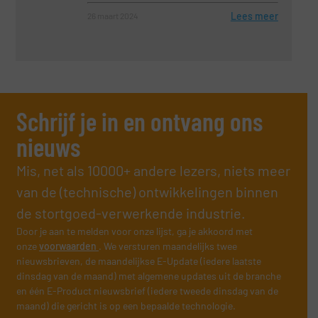
Lees meer
26 maart 2024
Schrijf je in en ontvang ons
nieuws
Mis, net als 10000+ andere lezers, niets meer
van de (technische) ontwikkelingen binnen
de stortgoed-verwerkende industrie.
Door je aan te melden voor onze lijst, ga je akkoord met
onze
voorwaarden
. We versturen maandelijks twee
nieuwsbrieven, de maandelijkse E-Update (iedere laatste
dinsdag van de maand) met algemene updates uit de branche
en één E-Product nieuwsbrief (iedere tweede dinsdag van de
maand) die gericht is op een bepaalde technologie.