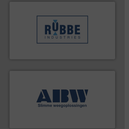
➜
in verschillende sectoren hebben geholpen.
Meer info
weeg-, verpakking- en transportprocessen die klanten
Sinds 1845 is Robbe Industries nv gespecialiseerd in
Robbe Industries nv
geautomatiseerde weegoplossingen.
Meer info ➜
aan weegapparatuur en -componenten diverse
AB Weegtechniek (ABW) biedt naast een breed scala
AB Weegtechniek