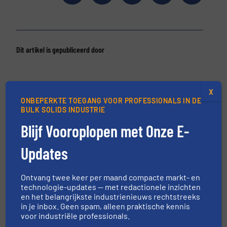
Dit artikel is gepubliceerd door
X
ONBEPERKTE TOEGANG VOOR PROFESSIONALS IN DE
BULK SOLIDS INDUSTRIE
Blijf Vooroplopen met Onze E-
Updates
Gronfa Procestechniek B.V.
Ontvang twee keer per maand compacte markt- en
Gronfa Procestechniek; “The ideal mix of quality
technologie-updates — met redactionele inzichten
and service” Gronfa Procestechniek fabriceert
en het belangrijkste industrienieuws rechtstreeks
(snel-) mengers, roerwerken, inline en batch
in je inbox. Geen spam, alleen praktische kennis
dispergeerders, colloidmolens, notenmolens,
voor industriële professionals.
(high shear) homogenisatoren, vatenledigers,