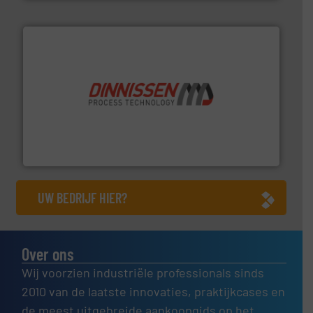
by the best”.
Meer info ➜
procestechnologie en stortgoedtechnologie. “
Trusted
Wereldwijd opererend specialist in innovatieve
Dinnissen BV
UW BEDRIJF HIER?
Over ons
Wij voorzien industriële professionals sinds
2010 van de laatste innovaties, praktijkcases en
de meest uitgebreide aankoopgids op het