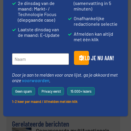
2e dinsdag van de
(samenvatting in 5
doseermachines en (af-) vulmachines. Poeders
maand: Markt- /
minuten)
oplossen? Homogeen mengen? Dispergeren of...
Technologie Focus
Onafhankelijke
(diepgaande case)
BEKIJK BEDRIJFSPAGINA
redactionele selectie
Laatste dinsdag van
Afmelden kan altijd
de maand: E-Update
met één klik
Meer van Gronfa Procestechniek B.V.
MELD JE NU AAN!
23 september
2021
Door je aan te melden voor onze lijst, ga je akkoord met
Gronfa poederoplosser type GPO
onze
voorwaarden
.
16 september 2021
Geen spam
Privacy eerst
15.000+ lezers
Gronfa inline dispergeermachine type IDM
1–2 keer per maand / Afmelden met één klik
Gerelateerde berichten
Geavanceerde multifunctionele