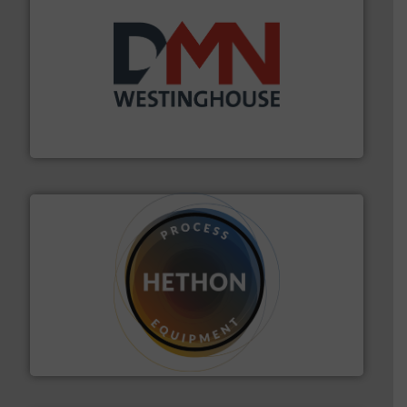
info ➜
mineralen-, energie en biomassa industrieën.
Meer
plastic-, (petro) chemische, farmaceutische,
Maatwerk in componenten voor de voedings-, dairy,
DMN-WESTINGHOUSE
materialen.
Meer info ➜
vloeistofdosering, met name bij lastig te verwerken
HETHON is wereldwijd specialist in poeder- en
Hethon Nederland BV