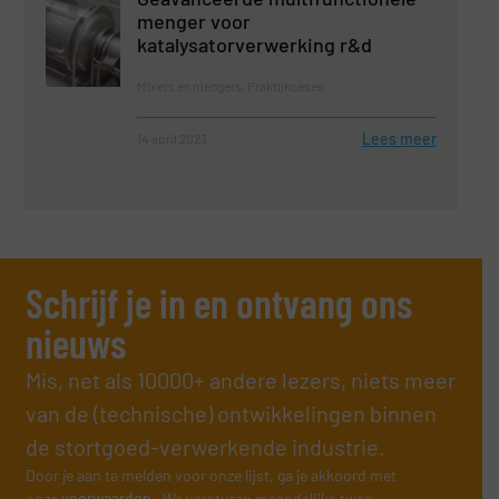
menger voor
katalysatorverwerking r&d
Mixers en mengers, Praktijkcases
Lees meer
14 april 2023
Schrijf je in en ontvang ons
nieuws
Mis, net als 10000+ andere lezers, niets meer
van de (technische) ontwikkelingen binnen
de stortgoed-verwerkende industrie.
Door je aan te melden voor onze lijst, ga je akkoord met
onze
voorwaarden
. We versturen maandelijks twee