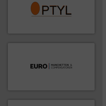
➜
aanspreekpunt voor uw vragen omtrent stof.
Meer info
van officiële mg/Nm³ tot QAL1 metingen: Optyl is het
Van Low Budget Stofmeting tot Broken Bag Detection,
Optyl BVBA
verbindingen en luchttechniek.
Meer info ➜
dertig jaar actief op het gebied van flexibele
Euro Manchetten & Compensatoren is al meer dan
Euro-Manchetten & Compensatoren BV