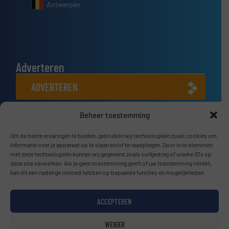
Antwerpen
Adverteren
ADVERTEREN
Beheer toestemming
Connect met ons
LINKEDIN
Om de beste ervaringen te bieden, gebruiken wij technologieën zoals cookies om
informatie over je apparaat op te slaan en/of te raadplegen. Door in te stemmen
met deze technologieën kunnen wij gegevens zoals surfgedrag of unieke ID's op
SCHRIJF JE NU IN
deze site verwerken. Als je geen toestemming geeft of uw toestemming intrekt,
kan dit een nadelige invloed hebben op bepaalde functies en mogelijkheden.
ACCEPTEREN
© BulkTech2026
WEIGER
Privacy beleid & Algemene Voorwaarden
|
Disclaimer