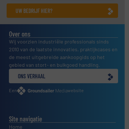
UW BEDRIJF HIER?
Over ons
Wij voorzien industriële professionals sinds
2010 van de laatste innovaties, praktijkcases en
de meest uitgebreide aankoopgids op het
gebied van stort- en bulkgoed handling.
ONS VERHAAL
Een
website
Site navigatie
Home