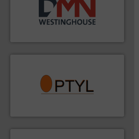
info ➜
mineralen-, energie en biomassa industrieën.
Meer
plastic-, (petro) chemische, farmaceutische,
Maatwerk in componenten voor de voedings-, dairy,
DMN-WESTINGHOUSE
➜
aanspreekpunt voor uw vragen omtrent stof.
Meer info
van officiële mg/Nm³ tot QAL1 metingen: Optyl is het
Van Low Budget Stofmeting tot Broken Bag Detection,
Optyl BVBA