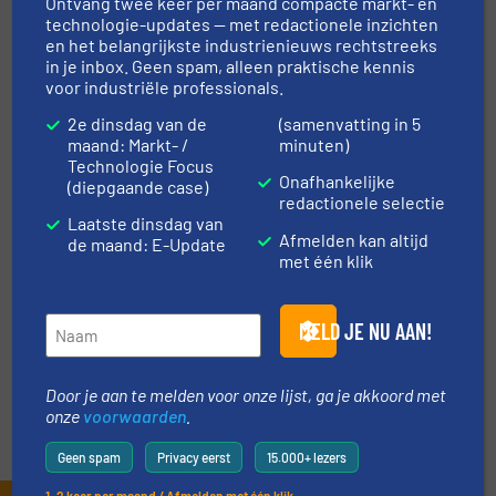
Gerelateerde berichten
Ontvang twee keer per maand compacte markt- en
technologie-updates — met redactionele inzichten
De toekomst van Bulk Handling is
en het belangrijkste industrienieuws rechtstreeks
elektrisch
in je inbox. Geen spam, alleen praktische kennis
voor industriële professionals.
Mechanisch transport
2e dinsdag van de
(samenvatting in 5
maand: Markt- /
minuten)
Technologie Focus
Lees meer
22 december 2022
Onafhankelijke
(diepgaande case)
redactionele selectie
ActiFlow bulk solid activator:
Laatste dinsdag van
Afmelden kan altijd
gecontroleerde trillingen houden
de maand: E-Update
met één klik
het materiaal in beweging
Wegen en doseren
MELD JE NU AAN!
Lees meer
1 februari 2023
Door je aan te melden voor onze lijst, ga je akkoord met
onze
voorwaarden
.
Geen spam
Privacy eerst
15.000+ lezers