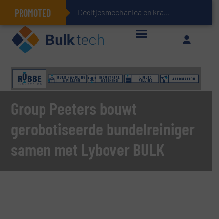
PROMOTED
Deeltjesmechanica en krachtnetwerken in stortgoed
Geïntegreerde doserings- en weegsystemen: Efficiëntie, kwaliteit en duurzaamheid in één oogopslag
Group Peeters bouwt
gerobotiseerde bundelreiniger
samen met Lybover BULK