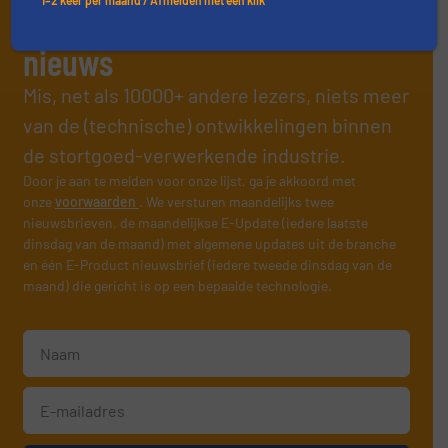
1–2 keer per maand / Afmelden met één klik
Schrijf je in en ontvang ons
nieuws
Mis, net als 10000+ andere lezers, niets meer
van de (technische) ontwikkelingen binnen
de stortgoed-verwerkende industrie.
Door je aan te melden voor onze lijst, ga je akkoord met
onze
voorwaarden
. We versturen maandelijks twee
nieuwsbrieven, de maandelijkse E-Update (iedere laatste
dinsdag van de maand) met algemene updates uit de branche
en één E-Product nieuwsbrief (iedere tweede dinsdag van de
maand) die gericht is op een bepaalde technologie.