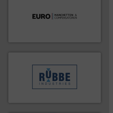
verbindingen en luchttechniek.
Meer info ➜
dertig jaar actief op het gebied van flexibele
Euro Manchetten & Compensatoren is al meer dan
Euro-Manchetten & Compensatoren BV
➜
in verschillende sectoren hebben geholpen.
Meer info
weeg-, verpakking- en transportprocessen die klanten
Sinds 1845 is Robbe Industries nv gespecialiseerd in
Robbe Industries nv