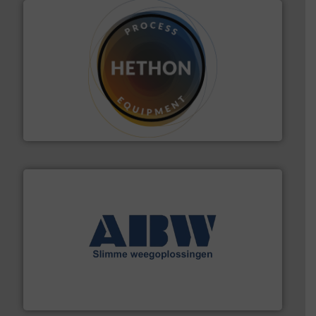
materialen.
Meer info ➜
vloeistofdosering, met name bij lastig te verwerken
HETHON is wereldwijd specialist in poeder- en
Hethon Nederland BV
geautomatiseerde weegoplossingen.
Meer info ➜
aan weegapparatuur en -componenten diverse
AB Weegtechniek (ABW) biedt naast een breed scala
AB Weegtechniek