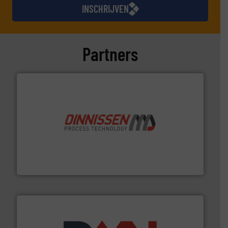
INSCHRIJVEN
Partners
by the best”.
Meer info ➜
procestechnologie en stortgoedtechnologie. “
Trusted
Wereldwijd opererend specialist in innovatieve
Dinnissen BV