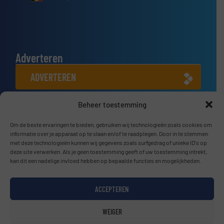
Adverteren
ADVERTEREN
Beheer toestemming
Connect met ons
Om de beste ervaringen te bieden, gebruiken wij technologieën zoals cookies om
LINKEDIN
informatie over je apparaat op te slaan en/of te raadplegen. Door in te stemmen
met deze technologieën kunnen wij gegevens zoals surfgedrag of unieke ID's op
SCHRIJF JE NU IN
deze site verwerken. Als je geen toestemming geeft of uw toestemming intrekt,
kan dit een nadelige invloed hebben op bepaalde functies en mogelijkheden.
ACCEPTEREN
© BulkTech2026
WEIGER
Privacy beleid & Algemene Voorwaarden
|
Disclaimer