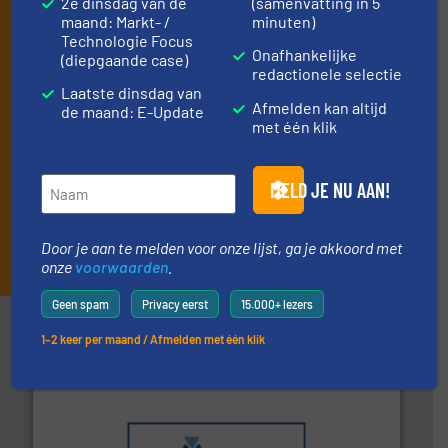
2e dinsdag van de
(samenvatting in 5
nieuwsbrieven, de maandelijkse E-Update (iedere laatste
maand: Markt- /
minuten)
dinsdag van de maand) met algemene updates uit de branche
Technologie Focus
en één E-Product nieuwsbrief (iedere tweede dinsdag van de
Onafhankelijke
(diepgaande case)
maand) die gericht is op een bepaalde technologie.
redactionele selectie
Laatste dinsdag van
Afmelden kan altijd
de maand: E-Update
met één klik
MELD JE NU AAN!
INSCHRIJVEN
Door je aan te melden voor onze lijst, ga je akkoord met
onze
voorwaarden
.
Geen spam
Privacy eerst
15.000+ lezers
Partners
1–2 keer per maand / Afmelden met één klik