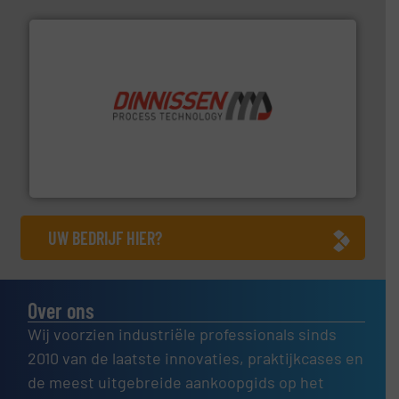
by the best”.
Meer info ➜
procestechnologie en stortgoedtechnologie. “
Trusted
Wereldwijd opererend specialist in innovatieve
Dinnissen BV
UW BEDRIJF HIER?
Over ons
Wij voorzien industriële professionals sinds
2010 van de laatste innovaties, praktijkcases en
de meest uitgebreide aankoopgids op het