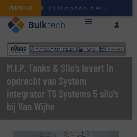
PROMOTED
Deeltjesmechanica en krachtnetwerken in s
Geïntegreerde doserings- en weegsystemen: Efficiëntie, kwaliteit en duurzaamheid in één oogopslag
M.I.P. Tanks & Silo’s levert in
opdracht van System
integrator TS Systems 5 silo's
bij Van Wijhe