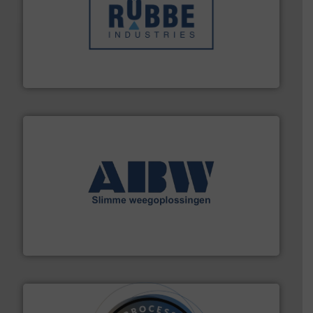
➜
in verschillende sectoren hebben geholpen.
Meer info
weeg-, verpakking- en transportprocessen die klanten
Sinds 1845 is Robbe Industries nv gespecialiseerd in
Robbe Industries nv
geautomatiseerde weegoplossingen.
Meer info ➜
aan weegapparatuur en -componenten diverse
AB Weegtechniek (ABW) biedt naast een breed scala
AB Weegtechniek