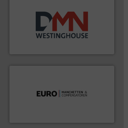
info ➜
mineralen-, energie en biomassa industrieën.
Meer
plastic-, (petro) chemische, farmaceutische,
Maatwerk in componenten voor de voedings-, dairy,
DMN-WESTINGHOUSE
verbindingen en luchttechniek.
Meer info ➜
dertig jaar actief op het gebied van flexibele
Euro Manchetten & Compensatoren is al meer dan
Euro-Manchetten & Compensatoren BV