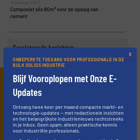
16 februari 2022
Composiet silo 80m³ voor de opslag van
cement
Gerelateerde berichten
X
ONBEPERKTE TOEGANG VOOR PROFESSIONALS IN DE
BULK SOLIDS INDUSTRIE
Blijf Vooroplopen met Onze E-
Schrijf je in en ontvang ons
nieuws
Updates
Mis, net als 10000+ andere lezers, niets meer
Ontvang twee keer per maand compacte markt- en
van de (technische) ontwikkelingen binnen
technologie-updates — met redactionele inzichten
en het belangrijkste industrienieuws rechtstreeks
de stortgoed-verwerkende industrie.
in je inbox. Geen spam, alleen praktische kennis
Door je aan te melden voor onze lijst, ga je akkoord met
voor industriële professionals.
onze
voorwaarden
. We versturen maandelijks twee