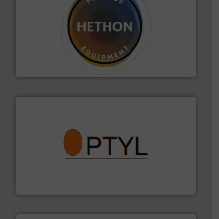
materialen.
Meer info ➜
vloeistofdosering, met name bij lastig te verwerken
HETHON is wereldwijd specialist in poeder- en
Hethon Nederland BV
➜
aanspreekpunt voor uw vragen omtrent stof.
Meer info
van officiële mg/Nm³ tot QAL1 metingen: Optyl is het
Van Low Budget Stofmeting tot Broken Bag Detection,
Optyl BVBA