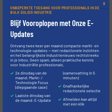
X
Dynamics
ONBEPERKTE TOEGANG VOOR PROFESSIONALS IN DE
BULK SOLIDS INDUSTRIE
KLIK HIER VOOR MEER INFORMATIE OVER
Blijf Vooroplopen met Onze E-
DINNISSEN
Updates
KLIK HIER VOOR GERELATEERDE ARTIKELEN
KLIK HIER OM GERELATEERDE
Ontvang twee keer per maand compacte markt- en
LEVERANCIERS TE VINDEN
technologie-updates — met redactionele inzichten
en het belangrijkste industrienieuws rechtstreeks
in je inbox. Geen spam, alleen praktische kennis
Meer in
Mixers en mengers
/
Praktijkcases
voor industriële professionals.
2e dinsdag van de
(samenvatting in 5
maand: Markt- /
minuten)
Deel dit bericht
Technologie Focus
Onafhankelijke
(diepgaande case)
redactionele selectie
Laatste dinsdag van
Afmelden kan altijd
de maand: E-Update
met één klik