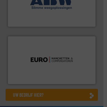
geautomatiseerde weegoplossingen.
Meer info ➜
aan weegapparatuur en -componenten diverse
AB Weegtechniek (ABW) biedt naast een breed scala
AB Weegtechniek
verbindingen en luchttechniek.
Meer info ➜
dertig jaar actief op het gebied van flexibele
Euro Manchetten & Compensatoren is al meer dan
Euro-Manchetten & Compensatoren BV
UW BEDRIJF HIER?