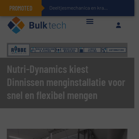
PROMOTED
Deeltjesmechanica en krachtnetwerken in stortgoederen
Geïntegreerde doserings- en weegsystemen: Efficiëntie, kwaliteit en duurzaamheid in één oogopslag
Nutri-Dynamics kiest
Dinnissen menginstallatie voor
snel en flexibel mengen