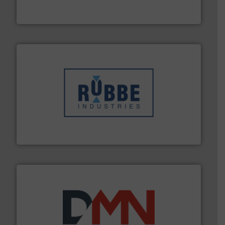
Wereldwijd opererend specialist in innovatieve
Dinnissen BV
➜
in verschillende sectoren hebben geholpen.
Meer info
weeg-, verpakking- en transportprocessen die klanten
Sinds 1845 is Robbe Industries nv gespecialiseerd in
Robbe Industries nv
info ➜