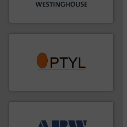
mineralen-, energie en biomassa industrieën.
Meer
plastic-, (petro) chemische, farmaceutische,
Maatwerk in componenten voor de voedings-, dairy,
DMN-WESTINGHOUSE
➜
aanspreekpunt voor uw vragen omtrent stof.
Meer info
van officiële mg/Nm³ tot QAL1 metingen: Optyl is het
Van Low Budget Stofmeting tot Broken Bag Detection,
Optyl BVBA