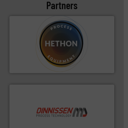
Partners
materialen.
Meer info ➜
vloeistofdosering, met name bij lastig te verwerken
HETHON is wereldwijd specialist in poeder- en
Hethon Nederland BV
by the best”.
Meer info ➜
procestechnologie en stortgoedtechnologie. “
Trusted