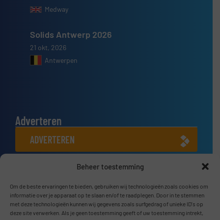
Medway
Solids Antwerp 2026
21 okt, 2026
Antwerpen
Adverteren
ADVERTEREN
Beheer toestemming
Connect met ons
Om de beste ervaringen te bieden, gebruiken wij technologieën zoals cookies om
LINKEDIN
informatie over je apparaat op te slaan en/of te raadplegen. Door in te stemmen
met deze technologieën kunnen wij gegevens zoals surfgedrag of unieke ID's op
SCHRIJF JE NU IN
deze site verwerken. Als je geen toestemming geeft of uw toestemming intrekt,