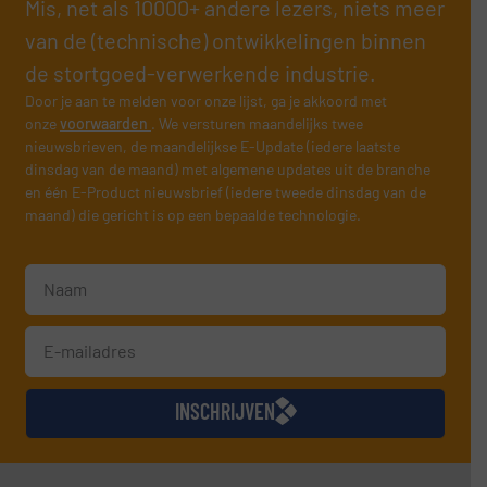
Mis, net als 10000+ andere lezers, niets meer
van de (technische) ontwikkelingen binnen
de stortgoed-verwerkende industrie.
Door je aan te melden voor onze lijst, ga je akkoord met
onze
voorwaarden
. We versturen maandelijks twee
nieuwsbrieven, de maandelijkse E-Update (iedere laatste
dinsdag van de maand) met algemene updates uit de branche
en één E-Product nieuwsbrief (iedere tweede dinsdag van de
maand) die gericht is op een bepaalde technologie.
INSCHRIJVEN