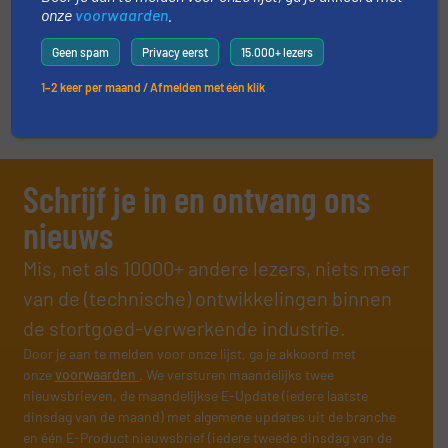
Verpakking
onze
voorwaarden
.
Lees meer
14 mei 2024
Geen spam
Privacy eerst
15.000+ lezers
1–2 keer per maand / Afmelden met één klik
Schrijf je in en ontvang ons
nieuws
Mis, net als 10000+ andere lezers, niets meer
van de (technische) ontwikkelingen binnen
de stortgoed-verwerkende industrie.
Door je aan te melden voor onze lijst, ga je akkoord met
onze
voorwaarden
. We versturen maandelijks twee
nieuwsbrieven, de maandelijkse E-Update (iedere laatste
dinsdag van de maand) met algemene updates uit de branche
en één E-Product nieuwsbrief (iedere tweede dinsdag van de