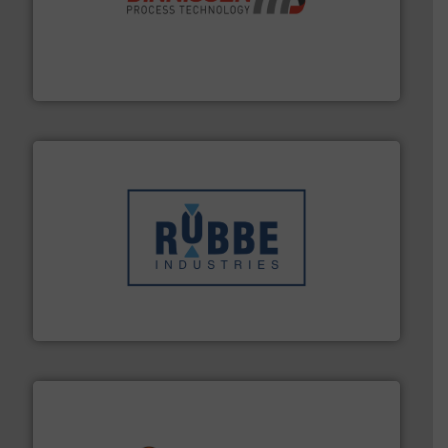
by the best”.
Meer info ➜
procestechnologie en stortgoedtechnologie. “
Trusted
Wereldwijd opererend specialist in innovatieve
Dinnissen BV
➜
in verschillende sectoren hebben geholpen.
Meer info
weeg-, verpakking- en transportprocessen die klanten
Sinds 1845 is Robbe Industries nv gespecialiseerd in
Robbe Industries nv