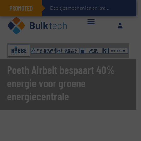
PROMOTED
Deeltjesmechanica en krachtnetwerken in stort
Geïntegreerde doserings- en weegsystemen: Efficiëntie, kwaliteit en duurzaamheid in één oogopslag
Poeth Airbelt bespaart 40%
energie voor groene
energiecentrale