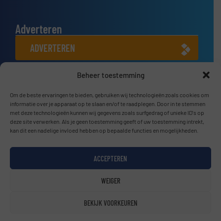
Adverteren
ADVERTEREN
Beheer toestemming
Connect met ons
Om de beste ervaringen te bieden, gebruiken wij technologieën zoals cookies om
LINKEDIN
informatie over je apparaat op te slaan en/of te raadplegen. Door in te stemmen
met deze technologieën kunnen wij gegevens zoals surfgedrag of unieke ID's op
SCHRIJF JE NU IN
deze site verwerken. Als je geen toestemming geeft of uw toestemming intrekt,
kan dit een nadelige invloed hebben op bepaalde functies en mogelijkheden.
ACCEPTEREN
© BulkTech2026
WEIGER
Privacy beleid & Algemene Voorwaarden
|
Disclaimer
BEKIJK VOORKEUREN