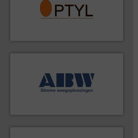
➜
aanspreekpunt voor uw vragen omtrent stof.
Meer info
van officiële mg/Nm³ tot QAL1 metingen: Optyl is het
Van Low Budget Stofmeting tot Broken Bag Detection,
Optyl BVBA
geautomatiseerde weegoplossingen.
Meer info ➜
aan weegapparatuur en -componenten diverse
AB Weegtechniek (ABW) biedt naast een breed scala
AB Weegtechniek