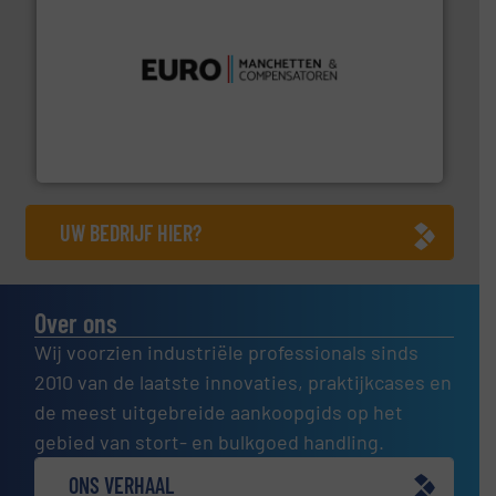
verbindingen en luchttechniek.
Meer info ➜
dertig jaar actief op het gebied van flexibele
Euro Manchetten & Compensatoren is al meer dan
Euro-Manchetten & Compensatoren BV
UW BEDRIJF HIER?
Over ons
Wij voorzien industriële professionals sinds
2010 van de laatste innovaties, praktijkcases en
de meest uitgebreide aankoopgids op het
gebied van stort- en bulkgoed handling.
ONS VERHAAL