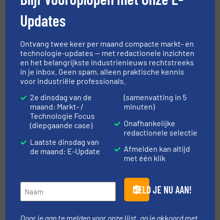
Stofvrij comprimeren/verpakken van lege
Updates
Big-Bags in High-Care omgeving
14 mei 2024
Ontvang twee keer per maand compacte markt- en
Poeth big-bag squeezz zorgt dat big-bags
technologie-updates — met redactionele inzichten
met hard product weer losbaar worden
en het belangrijkste industrienieuws rechtstreeks
in je inbox. Geen spam, alleen praktische kennis
voor industriële professionals.
29 april 2024
Poeth menglijn voor Joordens Zaden
2e dinsdag van de
(samenvatting in 5
maand: Markt- /
minuten)
18 april 2024
Technologie Focus
Poeth Big-Bag Compactor
Onafhankelijke
(diepgaande case)
redactionele selectie
Laatste dinsdag van
Afmelden kan altijd
de maand: E-Update
met één klik
Gerelateerde berichten
Poeth big-bag squeezz zorgt dat
MELD JE NU AAN!
big-bags met hard product weer
losbaar worden
Door je aan te melden voor onze lijst, ga je akkoord met