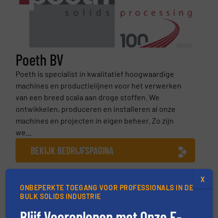
Poeth BV
Poeth is specialist in kwalitatief hoogwaardige
machines en productielijnen voor het verwerken
van een breed scala aan droge stoffen. We
ontwikkelen, produceren en installeren al onze
machines en projecten in eigen beheer. Zo zijn
we...
BEKIJK BEDRIJFSPAGINA
X
ONBEPERKTE TOEGANG VOOR PROFESSIONALS IN DE
BULK SOLIDS INDUSTRIE
Meer van Poeth BV
Blijf Vooroplopen met Onze E-
14 januari 2025