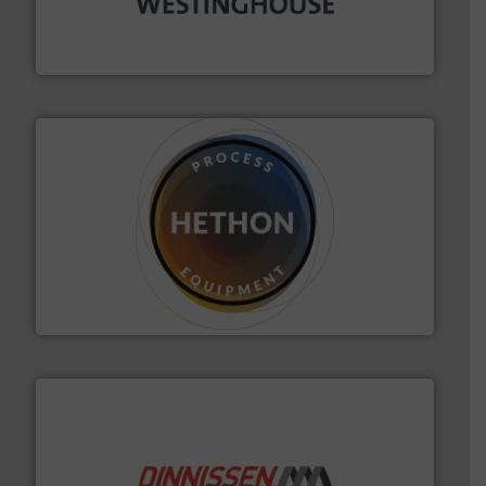
plastic-, (petro) chemische, farmaceutische,
Maatwerk in componenten voor de voedings-, dairy,
DMN-WESTINGHOUSE
materialen.
Meer info ➜
vloeistofdosering, met name bij lastig te verwerken
HETHON is wereldwijd specialist in poeder- en
Hethon Nederland BV