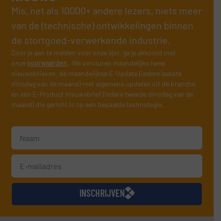
Mis, net als 10000+ andere lezers, niets meer
van de (technische) ontwikkelingen binnen
de stortgoed-verwerkende industrie.
Door je aan te melden voor onze lijst, ga je akkoord met
onze
voorwaarden
. We versturen maandelijks twee
nieuwsbrieven, de maandelijkse E-Update (iedere laatste
dinsdag van de maand) met algemene updates uit de branche
en één E-Product nieuwsbrief (iedere tweede dinsdag van de
maand) die gericht is op een bepaalde technologie.
INSCHRIJVEN