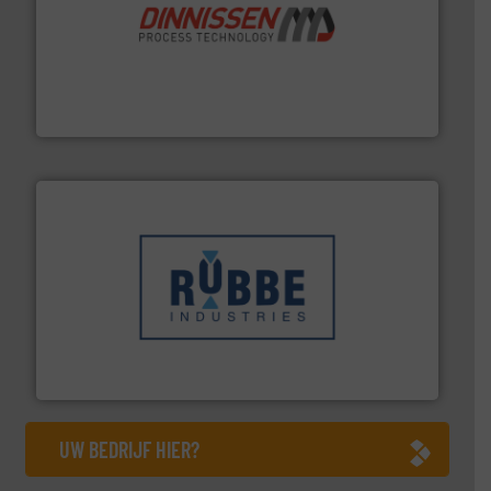
by the best”.
Meer info ➜
procestechnologie en stortgoedtechnologie. “
Trusted
Wereldwijd opererend specialist in innovatieve
Dinnissen BV
➜
in verschillende sectoren hebben geholpen.
Meer info
weeg-, verpakking- en transportprocessen die klanten
Sinds 1845 is Robbe Industries nv gespecialiseerd in
Robbe Industries nv
UW BEDRIJF HIER?