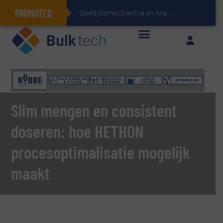
PROMOTED
Deeltjesmechanica en krachtnetwerken in stortgoederen
Geïntegreerde doserings- en weegsystemen: Efficiëntie, kwaliteit en duurzaamheid in één oogopslag
Slim mengen en consistent
doseren: hoe HETHON
procesoptimalisatie mogelijk
maakt