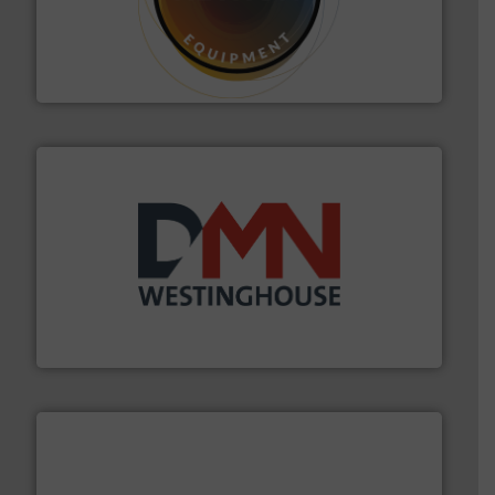
materialen.
Meer info ➜
vloeistofdosering, met name bij lastig te verwerken
HETHON is wereldwijd specialist in poeder- en
Hethon Nederland BV
info ➜
mineralen-, energie en biomassa industrieën.
Meer
plastic-, (petro) chemische, farmaceutische,
Maatwerk in componenten voor de voedings-, dairy,
DMN-WESTINGHOUSE