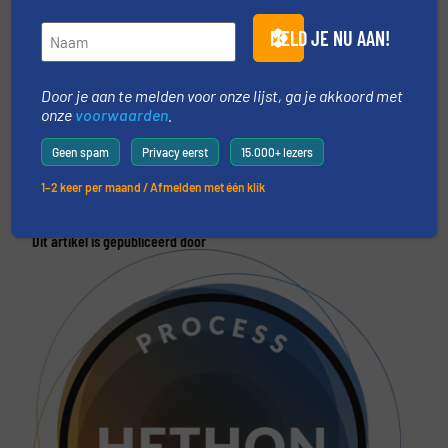
Meer in
Wegen en doseren
/
Innovaties
MELD JE NU AAN!
Door je aan te melden voor onze lijst, ga je akkoord met
Deel dit bericht
onze
voorwaarden
.
Geen spam
Privacy eerst
15.000+ lezers
1–2 keer per maand / Afmelden met één klik
Dit artikel is gepubliceerd door