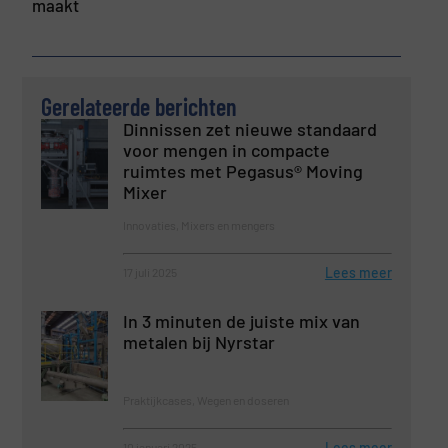
maakt
Gerelateerde berichten
Dinnissen zet nieuwe standaard
voor mengen in compacte
ruimtes met Pegasus® Moving
Mixer
Innovaties, Mixers en mengers
Lees meer
17 juli 2025
In 3 minuten de juiste mix van
metalen bij Nyrstar
Praktijkcases, Wegen en doseren
Lees meer
10 januari 2025