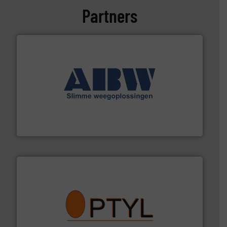
Partners
geautomatiseerde weegoplossingen.
Meer info ➜
aan weegapparatuur en -componenten diverse
AB Weegtechniek (ABW) biedt naast een breed scala
AB Weegtechniek
➜
aanspreekpunt voor uw vragen omtrent stof.
Meer info