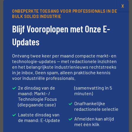
X
Over HETHON
ONBEPERKTE TOEGANG VOOR PROFESSIONALS IN DE
BULK SOLIDS INDUSTRIE
Blijf Vooroplopen met Onze E-
HETHON Nederland B.V.
is al meer dan 50 jaar
specialist in doseer- en transportsystemen
Updates
voor poeders en granulaten. Het bedrijf
ontwikkelt en levert oplossingen voor de
Ontvang twee keer per maand compacte markt- en
voedingsmiddelen-, farmaceutische,
technologie-updates — met redactionele inzichten
chemische en kunststofindustrie. Met feeders
en het belangrijkste industrienieuws rechtstreeks
in je inbox. Geen spam, alleen praktische kennis
met flexibele wand, geïntegreerde
voor industriële professionals.
weegtechniek en slimme besturing levert
2e dinsdag van de
(samenvatting in 5
HETHON unieke technologie voor
maand: Markt- /
minuten)
betrouwbare, hygiënische en segregatievrije
Technologie Focus
Onafhankelijke
(diepgaande case)
dosering – zelfs bij de meest lastige poeders.
redactionele selectie
Laatste dinsdag van
Afmelden kan altijd
MEER INFORMATIE EN TOEPASSINGEN:
de maand: E-Update
met één klik
WWW.HETHON.NL