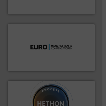
van officiële mg/Nm³ tot QAL1 metingen: Optyl is het
Van Low Budget Stofmeting tot Broken Bag Detection,
Optyl BVBA
verbindingen en luchttechniek.
Meer info ➜
dertig jaar actief op het gebied van flexibele
Euro Manchetten & Compensatoren is al meer dan
Euro-Manchetten & Compensatoren BV