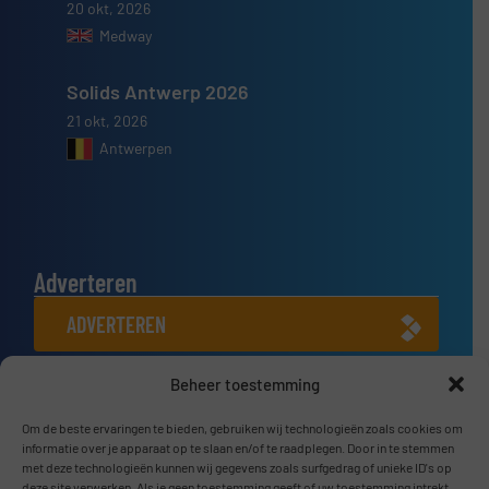
20 okt, 2026
Medway
Solids Antwerp 2026
21 okt, 2026
Antwerpen
Adverteren
ADVERTEREN
Beheer toestemming
Connect met ons
Om de beste ervaringen te bieden, gebruiken wij technologieën zoals cookies om
LINKEDIN
informatie over je apparaat op te slaan en/of te raadplegen. Door in te stemmen
met deze technologieën kunnen wij gegevens zoals surfgedrag of unieke ID's op
SCHRIJF JE NU IN
deze site verwerken. Als je geen toestemming geeft of uw toestemming intrekt,