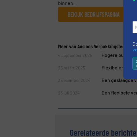
binnen...
BEKIJK BEDRIJFSPAGINA
Do
Meer van Ausloos Verpakkingstechniek 
v
Hogere output v
4 september 2025
Flexibelere en e
25 maart 2025
Een geslaagde v
3 december 2024
Een flexibele ve
23 juli 2024
Gerelateerde berichte