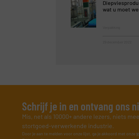
Diepviesproduc
wat u moet we
Verpakking
29 december 2022
Schrijf je in en ontvang ons 
Mis, net als 10000+ andere lezers, niets me
stortgoed-verwerkende industrie.
Door je aan te melden voor onze lijst, ga je akkoord met onze
v