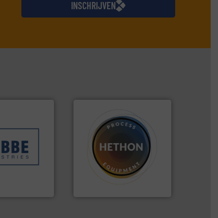
INSCHRIJVEN
bben geholpen.
erschillende
ocessen die
materialen.
Meer info ➜
 en
name bij lastig te verwerken
erd in weeg-,
vloeistofdosering, met
v
specialist in poeder- en
is Robbe
HETHON is wereldwijd
es nv
Hethon Nederland BV