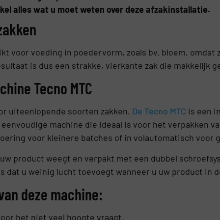
ikel alles wat u moet weten over deze afzakinstallatie.
lzakken
kt voor voeding in poedervorm, zoals bv. bloem, omdat z
sultaat is dus een strakke, vierkante zak die makkelijk 
chine Tecno MTC
oor uiteenlopende soorten zakken.
De Tecno MTC
is een in
eenvoudige machine die ideaal is voor het verpakken van
oering voor kleinere batches of in volautomatisch voor 
 uw product weegt en verpakt met een dubbel schroefsy
is dat u weinig lucht toevoegt wanneer u uw product in d
van deze machine:
or het niet veel hoogte vraagt.