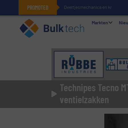
PROMOTED
Deeltjesmechanica en krachtnet
Markten
Nie
Technipes Tecno M
ventielzakken