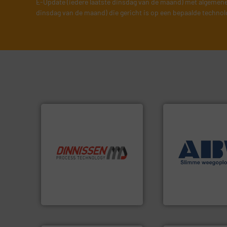
E-Update (iedere laatste dinsdag van de maand) met algemene
dinsdag van de maand) die gericht is op een bepaalde technol
➜
info ➜
weegoplossingen
“
Trusted by the best”.
Meer
geautomatiseerd
stortgoedtechnologie.
componenten div
procestechnologie en
aan weegapparatu
specialist in innovatieve
biedt naast een b
Wereldwijd opererend
AB Weegtechniek
Dinnissen BV
AB Weegtechniek