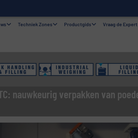
werken in stortgoed
uws
Techniek Zones
Productgids
Vraag de Expert
TC: nauwkeurig verpakken van poede