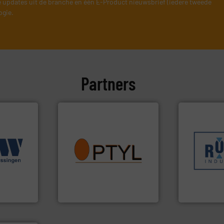
 updates uit de branche en één E-Product nieuwsbrief (iedere tweede
ogie.
Partners
Meer info ➜
info ➜
sectoren he
.
Meer info
vragen omtrent stof.
Meer
klanten in v
e
aanspreekpunt voor uw
transportpr
erse
QAL1 metingen: Optyl is het
verpakking-
ur en -
van officiële mg/Nm³ tot
gespecialise
reed scala
tot Broken Bag Detection,
Industries n
 (ABW)
Van Low Budget Stofmeting
Sinds 1845 
Optyl BVBA
Robbe Industri