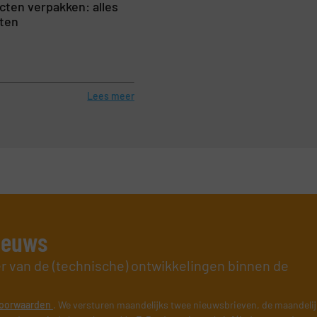
ten verpakken: alles
ten
Lees meer
nieuws
er van de (technische) ontwikkelingen binnen de
oorwaarden
. We versturen maandelijks twee nieuwsbrieven, de maandeli