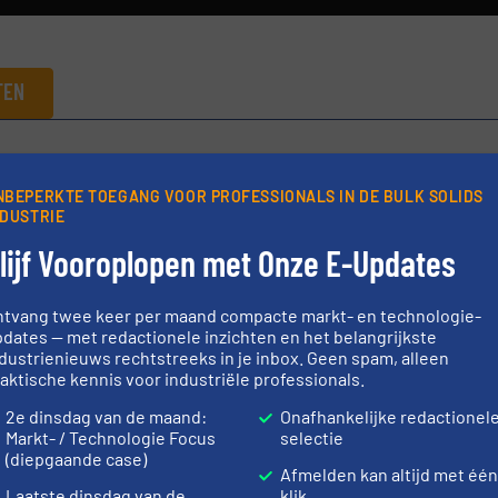
TEN
NBEPERKTE TOEGANG VOOR PROFESSIONALS IN DE BULK SOLIDS
NDUSTRIE
Deel dit bericht
lijf Vooroplopen met Onze E-Updates
ntvang twee keer per maand compacte markt- en technologie-
dates — met redactionele inzichten en het belangrijkste
dustrienieuws rechtstreeks in je inbox. Geen spam, alleen
aktische kennis voor industriële professionals.
hniek B.V.
2e dinsdag van de maand:
Onafhankelijke redactionel
cialiseerd in verpakkingslijnen voor het afvullen van vaste
Markt- / Technologie Focus
selectie
van zakken, dozen, emmers en machines voor uw palletlading
(diepgaande case)
Afmelden kan altijd met éé
 Verpakkingsmachines vormen een belangrijke schakel
Laatste dinsdag van de
klik