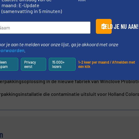
maand: E-Update
(samenvatting in 5 minuten)
MELD JE NU AAN!
or je aan te melden voor onze lijst, ga je akkoord met onze
B.V.
oorwaarden
.
oor Gebroeders Fuite dankzij verpakkingslijn op maat
Geen
Privacy
15.000+
1–2 keer per maand / Afmelden met
spam
eerst
lezers
één klik
fficiëntere productieprocessen voor Triferto
erpakkingsoplossing in de nieuwe fabriek van Winclove Probioti
rpakkingsinstallatie die contaminatie uitsluit voor Holland Color
n