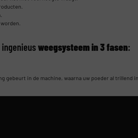
roducten.
.
 worden.
n ingenieus
weegsysteem
in 3 fasen
:
ng gebeurt in de machine, waarna uw poeder al trillend i