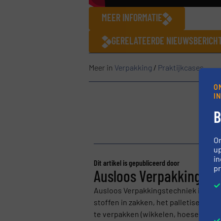
MEER INFORMATIE
GERELATEERDE NIEUWSBERICH
Meer in
Verpakking
/
Praktijkcases
O
I
B
O
up
in
Dit artikel is gepubliceerd door
pr
Ausloos Verpakkingstec
Ausloos Verpakkingstechniek is gespe
stoffen in zakken, het palletiseren 
te verpakken (wikkelen, hoeseren).