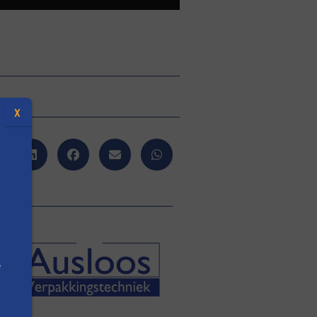
X
e
n