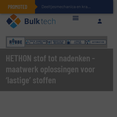
PROMOTED
Deeltjesmechanica en krachtnetwerken in stortgoederen
Geïntegreerde doserings- en weegsystemen: Efficiëntie, kwaliteit en duurzaamheid in één oogopslag
HETHON stof tot nadenken -
maatwerk oplossingen voor
‘lastige’ stoffen