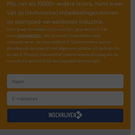
Mis, net als 10000+ andere lezers, niets meer
van de (technische) ontwikkelingen binnen
de stortgoed-verwerkende industrie.
Door je aan te melden voor onze lijst, ga je akkoord met
onze
voorwaarden
. We versturen maandelijks twee
nieuwsbrieven, de maandelijkse E-Update (iedere laatste
dinsdag van de maand) met algemene updates uit de branche
en één E-Product nieuwsbrief (iedere tweede dinsdag van de
maand) die gericht is op een bepaalde technologie.
INSCHRIJVEN