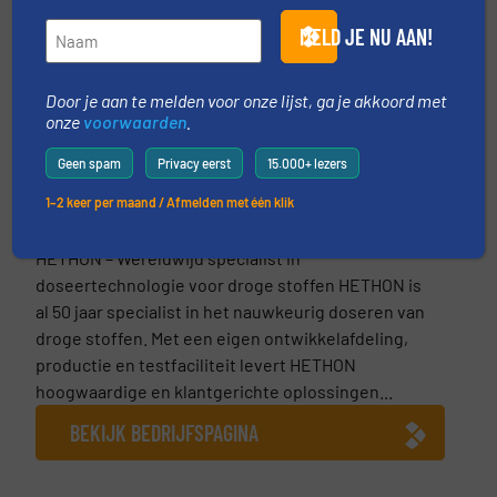
MELD JE NU AAN!
Door je aan te melden voor onze lijst, ga je akkoord met
onze
voorwaarden
.
Geen spam
Privacy eerst
15.000+ lezers
1–2 keer per maand / Afmelden met één klik
Hethon Nederland BV
HETHON – Wereldwijd specialist in
doseertechnologie voor droge stoffen HETHON is
al 50 jaar specialist in het nauwkeurig doseren van
droge stoffen. Met een eigen ontwikkelafdeling,
productie en testfaciliteit levert HETHON
hoogwaardige en klantgerichte oplossingen...
BEKIJK BEDRIJFSPAGINA