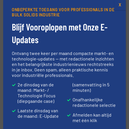
Meer in
Praktijkcases
/
Wegen en doseren
X
ONBEPERKTE TOEGANG VOOR PROFESSIONALS IN DE
BULK SOLIDS INDUSTRIE
Deel dit bericht
Blijf Vooroplopen met Onze E-
Updates
Ontvang twee keer per maand compacte markt- en
technologie-updates — met redactionele inzichten
en het belangrijkste industrienieuws rechtstreeks
Dit artikel is gepubliceerd door
in je inbox. Geen spam, alleen praktische kennis
voor industriële professionals.
2e dinsdag van de
(samenvatting in 5
maand: Markt- /
minuten)
Technologie Focus
Onafhankelijke
(diepgaande case)
redactionele selectie
Laatste dinsdag van
Afmelden kan altijd
de maand: E-Update
met één klik