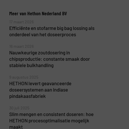
Meer van Hethon Nederland BV
17 maart 2026
Efficiënte en stofarme big bag lossing als
onderdeel van het doseerproces
16 maart 2026
Nauwkeurige zoutdosering in
chipsproductie: constante smaak door
stabiele bulkhandling
9 augustus 2025
HETHON levert geavanceerde
doseersystemen aan Indiase
pindakaasfabriek
30 juli 2025
Slim mengen en consistent doseren: hoe
HETHON procesoptimalisatie mogelijk
maakt