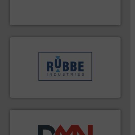
by the best”.
Meer info ➜
procestechnologie en stortgoedtechnologie. “
Trusted
Wereldwijd opererend specialist in innovatieve
Dinnissen BV
➜
in verschillende sectoren hebben geholpen.
Meer info
weeg-, verpakking- en transportprocessen die klanten
Sinds 1845 is Robbe Industries nv gespecialiseerd in
Robbe Industries nv