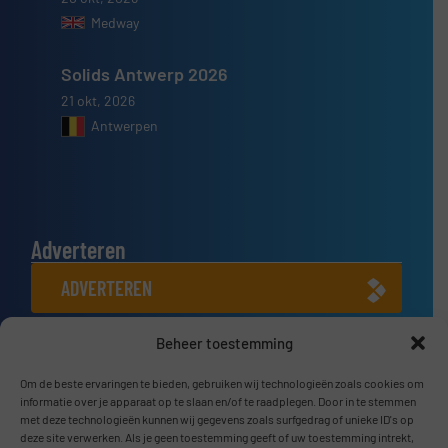
Medway
Solids Antwerp 2026
21 okt, 2026
Antwerpen
Adverteren
ADVERTEREN
Beheer toestemming
Connect met ons
LINKEDIN
Om de beste ervaringen te bieden, gebruiken wij technologieën zoals cookies om
informatie over je apparaat op te slaan en/of te raadplegen. Door in te stemmen
met deze technologieën kunnen wij gegevens zoals surfgedrag of unieke ID's op
SCHRIJF JE NU IN
deze site verwerken. Als je geen toestemming geeft of uw toestemming intrekt,