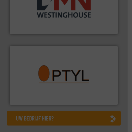
info ➜
mineralen-, energie en biomassa industrieën.
Meer
plastic-, (petro) chemische, farmaceutische,
Maatwerk in componenten voor de voedings-, dairy,
DMN-WESTINGHOUSE
➜
aanspreekpunt voor uw vragen omtrent stof.
Meer info
van officiële mg/Nm³ tot QAL1 metingen: Optyl is het
Van Low Budget Stofmeting tot Broken Bag Detection,
Optyl BVBA
UW BEDRIJF HIER?