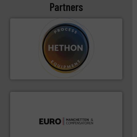
Partners
materialen.
Meer info ➜
vloeistofdosering, met name bij lastig te verwerken
HETHON is wereldwijd specialist in poeder- en
Hethon Nederland BV
verbindingen en luchttechniek.
Meer info ➜
dertig jaar actief op het gebied van flexibele