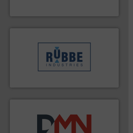
Van Low Budget Stofmeting tot Broken Bag Detection,
Optyl BVBA
➜
in verschillende sectoren hebben geholpen.
Meer info
weeg-, verpakking- en transportprocessen die klanten
Sinds 1845 is Robbe Industries nv gespecialiseerd in
Robbe Industries nv
info ➜