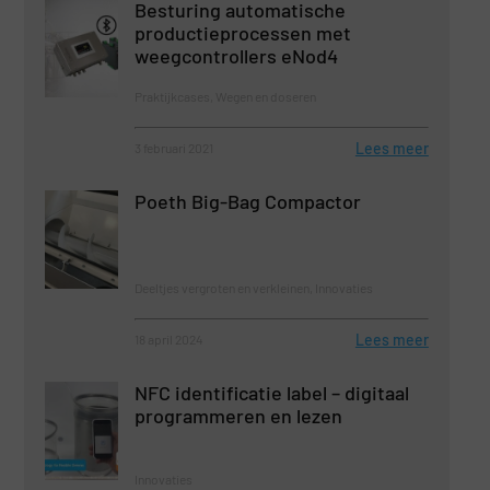
Besturing automatische
productieprocessen met
weegcontrollers eNod4
Praktijkcases, Wegen en doseren
Lees meer
3 februari 2021
Poeth Big-Bag Compactor
Deeltjes vergroten en verkleinen, Innovaties
Lees meer
18 april 2024
NFC identificatie label – digitaal
programmeren en lezen
Innovaties