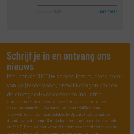
Lees meer
21 oktober 2020
Schrijf je in en ontvang ons
nieuws
Mis, net als 10000+ andere lezers, niets meer
van de (technische) ontwikkelingen binnen
de stortgoed-verwerkende industrie.
Door je aan te melden voor onze lijst, ga je akkoord met
onze
voorwaarden
. We versturen maandelijks twee
nieuwsbrieven, de maandelijkse E-Update (iedere laatste
dinsdag van de maand) met algemene updates uit de branche
en één E-Product nieuwsbrief (iedere tweede dinsdag van de
maand) die gericht is op een bepaalde technologie.