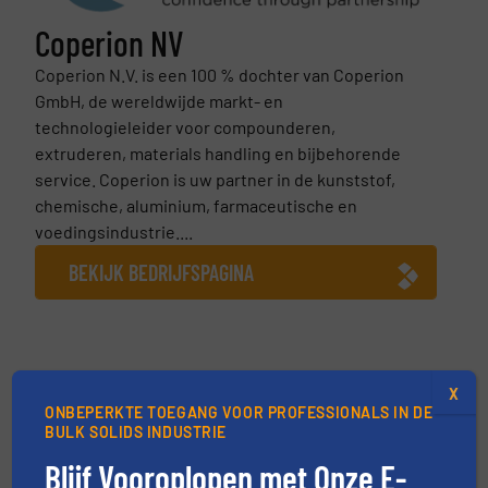
Coperion NV
Coperion N.V. is een 100 % dochter van Coperion
GmbH, de wereldwijde markt- en
technologieleider voor compounderen,
extruderen, materials handling en bijbehorende
service. Coperion is uw partner in de kunststof,
chemische, aluminium, farmaceutische en
voedingsindustrie....
BEKIJK BEDRIJFSPAGINA
Meer van Coperion NV
X
ONBEPERKTE TOEGANG VOOR PROFESSIONALS IN DE
12 december 2025
BULK SOLIDS INDUSTRIE
Infographic: Overschakelen naar een
continu extrusieproces bij de productie van
Blijf Vooroplopen met Onze E-