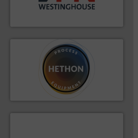
mineralen-, energie en biomassa industrieën.
Meer
plastic-, (petro) chemische, farmaceutische,
Maatwerk in componenten voor de voedings-, dairy,
DMN-WESTINGHOUSE
materialen.
Meer info ➜
vloeistofdosering, met name bij lastig te verwerken
HETHON is wereldwijd specialist in poeder- en
Hethon Nederland BV