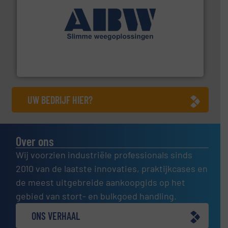
geautomatiseerde weegoplossingen.
Meer info ➜
aan weegapparatuur en -componenten diverse
AB Weegtechniek (ABW) biedt naast een breed scala
AB Weegtechniek
UW BEDRIJF HIER?
Over ons
Wij voorzien industriële professionals sinds
2010 van de laatste innovaties, praktijkcases en
de meest uitgebreide aankoopgids op het
gebied van stort- en bulkgoed handling.
ONS VERHAAL