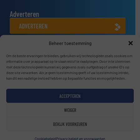
Adverteren
ADVERTEREN
Beheer toestemming
Connect met ons
Om de beste ervaringen te bieden, gebruiken wij technologieën zoals cookies om
LINKEDIN
informatie over je apparaat op te slaan en/of te raadplegen. Door in te stemmen
met deze technologieën kunnen wij gegevens zoals surfgedrag of unieke ID's op
SCHRIJF JE NU IN
deze site verwerken. Als je geen toestemming geeft of uw toestemming intrekt,
kan dit een nadelige invloed hebben op bepaalde functies en mogelijkheden.
ACCEPTEREN
© BulkTech2026
WEIGER
Privacy beleid & Algemene Voorwaarden
|
Disclaimer
BEKIJK VOORKEUREN
Cookiebeleid
Privacy beleid en voorwaarden