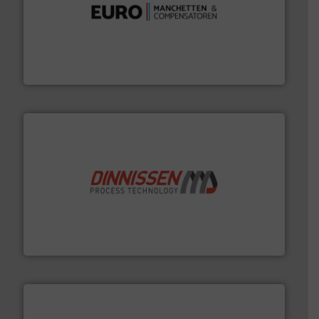
verbindingen en luchttechniek.
Meer info ➜
dertig jaar actief op het gebied van flexibele
Euro Manchetten & Compensatoren is al meer dan
Euro-Manchetten & Compensatoren BV
by the best”.
Meer info ➜
procestechnologie en stortgoedtechnologie. “
Trusted
Wereldwijd opererend specialist in innovatieve
Dinnissen BV