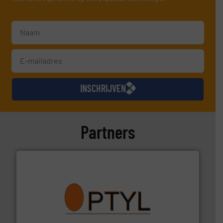
INSCHRIJVEN
Partners
➜
aanspreekpunt voor uw vragen omtrent stof.
Meer info
van officiële mg/Nm³ tot QAL1 metingen: Optyl is het