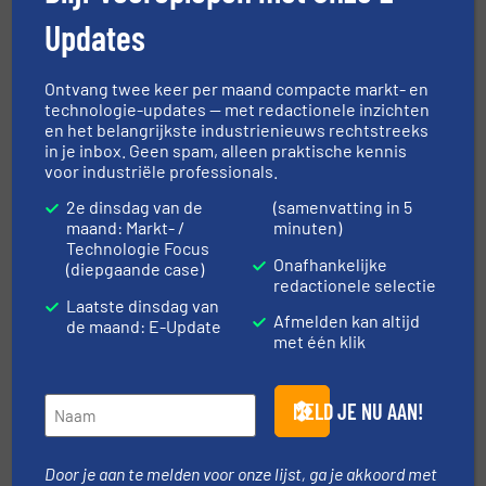
batterijmassa’s
Updates
31 mei 2024
Coperion optimaliseert het ontwerp van de
Ontvang twee keer per maand compacte markt- en
ZSK 18 MEGAlab-extruder
technologie-updates — met redactionele inzichten
en het belangrijkste industrienieuws rechtstreeks
17 mei 2024
in je inbox. Geen spam, alleen praktische kennis
Coperion ontwikkelt ZSK FilCo-systeem
voor industriële professionals.
voor PCR en polymeerrecycling
2e dinsdag van de
(samenvatting in 5
maand: Markt- /
minuten)
3 mei 2024
Technologie Focus
Plastics Recycling: Gedaan met
Onafhankelijke
(diepgaande case)
onaangename geuren
redactionele selectie
Laatste dinsdag van
Afmelden kan altijd
de maand: E-Update
met één klik
Gerelateerde berichten
MELD JE NU AAN!
Innovatieve poederverwerking
voor continue farmaceutische
productie
Door je aan te melden voor onze lijst, ga je akkoord met