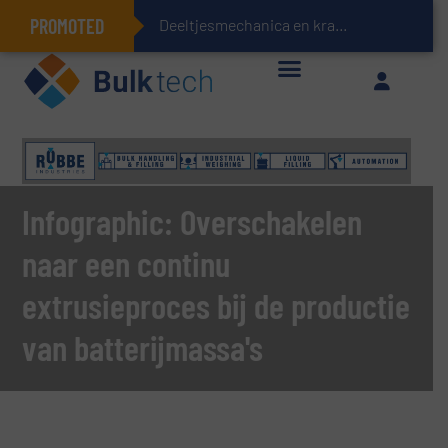
PROMOTED
Deeltjesmechanica en krachtnetwerken in stortgoederen
Geïntegreerde doserings- en weegsystemen: Efficiëntie, kwaliteit en duurzaamheid in één oogopslag
Infographic: Overschakelen
naar een continu
extrusieproces bij de productie
van batterijmassa's