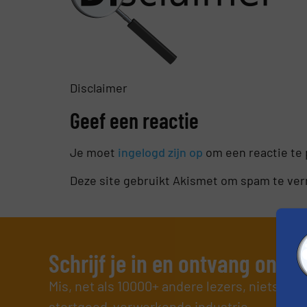
Disclaimer
Geef een reactie
Je moet
ingelogd zijn op
om een reactie te 
Deze site gebruikt Akismet om spam te ve
Schrijf je in en ontvang ons 
Mis, net als 10000+ andere lezers, niets me
stortgoed-verwerkende industrie.