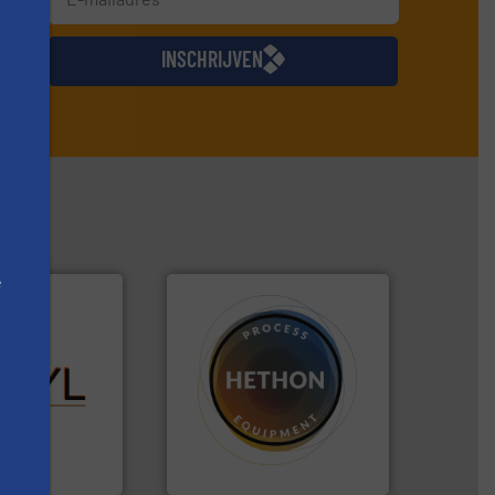
jkse
INSCHRIJVEN
e
ent stof.
Meer
nt voor uw
materialen.
Meer info ➜
n: Optyl is het
name bij lastig te verwerken
e mg/Nm³ tot
vloeistofdosering, met
Bag Detection,
specialist in poeder- en
get Stofmeting
HETHON is wereldwijd
Hethon Nederland BV