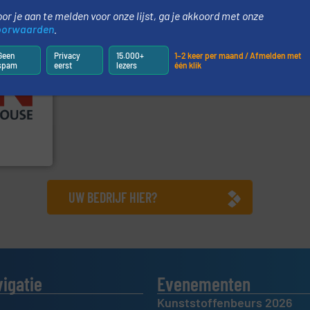
or je aan te melden voor onze lijst, ga je akkoord met onze
oorwaarden
.
Geen
Privacy
15.000+
1–2 keer per maand / Afmelden met
spam
eerst
lezers
één klik
ieën.
ie en
chemische,
 dairy,
ponenten
UW BEDRIJF HIER?
vigatie
Evenementen
Kunststoffenbeurs 2026