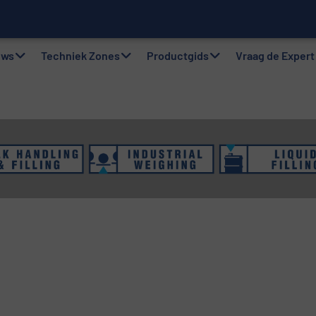
twerke
gsystemen: Efficiëntie, kwaliteit en duurzaamheid in één oogops
uws
Techniek Zones
Productgids
Vraag de Expert