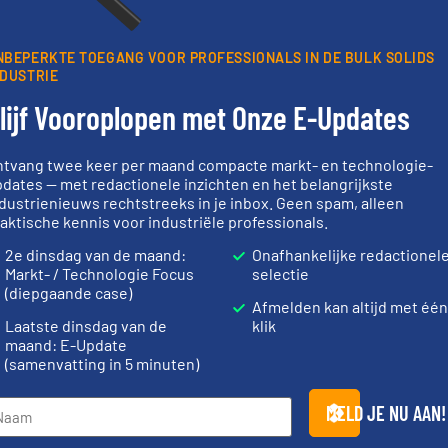
oorwaarden
. We versturen maandelijks twee nieuwsbrieven, de maandeli
 updates uit de branche en één E-Product nieuwsbrief (iedere tweede
NBEPERKTE TOEGANG VOOR PROFESSIONALS IN DE BULK SOLIDS
ogie.
NDUSTRIE
lijf Vooroplopen met Onze E-Updates
ntvang twee keer per maand compacte markt- en technologie-
dates — met redactionele inzichten en het belangrijkste
Partners
dustrienieuws rechtstreeks in je inbox. Geen spam, alleen
aktische kennis voor industriële professionals.
2e dinsdag van de maand:
Onafhankelijke redactionel
Markt- / Technologie Focus
selectie
(diepgaande case)
Afmelden kan altijd met één
er info ➜
info ➜
Laatste dinsdag van de
klik
info ➜
vragen omtr
le
maand: E-Update
“
Trusted by the best”.
Meer
aanspreekpu
ief op het
stortgoedtechnologie.
QAL1 metinge
(samenvatting in 5 minuten)
 al meer
procestechnologie en
van officiël
&
specialist in innovatieve
tot Broken 
Wereldwijd opererend
Van Low Bud
MELD JE NU AAN!
Dinnissen BV
Optyl BVBA