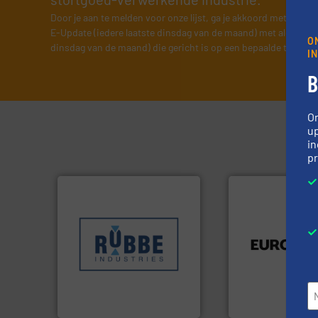
Door je aan te melden voor onze lijst, ga je akkoord met onze
v
E-Update (iedere laatste dinsdag van de maand) met algemene
O
dinsdag van de maand) die gericht is op een bepaalde technol
I
B
O
up
in
pr
Meer info ➜
luchttechniek.
Me
sectoren hebben geholpen.
verbindingen en
klanten in verschillende
gebied van flexibe
transportprocessen die
dan dertig jaar act
verpakking- en
Compensatoren is
gespecialiseerd in weeg-,
Euro Manchetten 
Industries nv
Sinds 1845 is Robbe
Compensatoren BV
Robbe Industries nv
Euro-Manchetten &