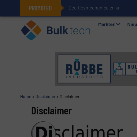
PROMOTED
Deeltjesmechanica en krachtne
Geïntegreerde doserings- en wee
Markten
Nie
Home
>
Disclaimer
>
Disclaimer
Disclaimer