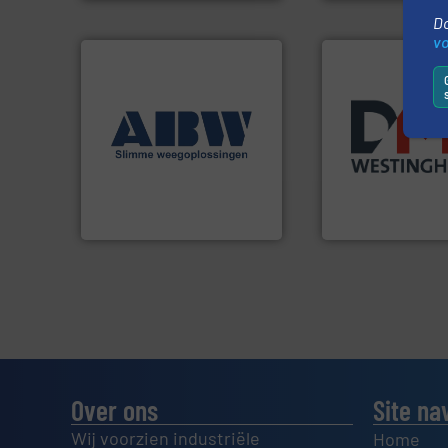
Do
v
➜
Meer info ➜
weegoplossingen.
Meer info
biomassa industr
geautomatiseerde
mineralen-, energ
componenten diverse
farmaceutische,
aan weegapparatuur en -
plastic-, (petro) 
biedt naast een breed scala
voor de voedings-,
AB Weegtechniek (ABW)
Maatwerk in com
AB Weegtechniek
DMN-WESTINGHOUSE
Over ons
Site na
Wij voorzien industriële
Home