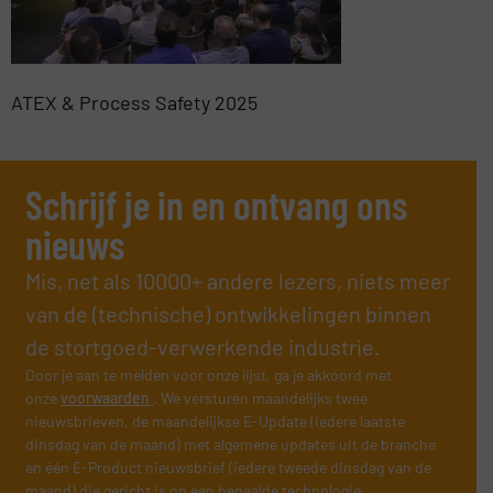
ATEX & Process Safety 2025
Schrijf je in en ontvang ons
nieuws
Mis, net als 10000+ andere lezers, niets meer
van de (technische) ontwikkelingen binnen
de stortgoed-verwerkende industrie.
Door je aan te melden voor onze lijst, ga je akkoord met
onze
voorwaarden
. We versturen maandelijks twee
nieuwsbrieven, de maandelijkse E-Update (iedere laatste
dinsdag van de maand) met algemene updates uit de branche
en één E-Product nieuwsbrief (iedere tweede dinsdag van de
maand) die gericht is op een bepaalde technologie.