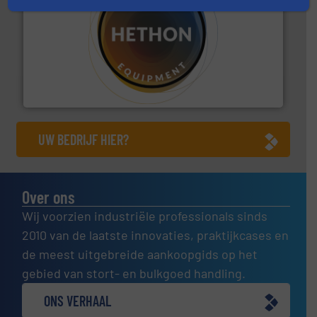
materialen.
Meer info ➜
vloeistofdosering, met name bij lastig te verwerken
HETHON is wereldwijd specialist in poeder- en
Hethon Nederland BV
UW BEDRIJF HIER?
Over ons
Wij voorzien industriële professionals sinds
2010 van de laatste innovaties, praktijkcases en
de meest uitgebreide aankoopgids op het
gebied van stort- en bulkgoed handling.
ONS VERHAAL