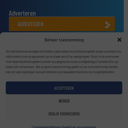
Adverteren
ADVERTEREN
Beheer toestemming
Connect met ons
Om de beste ervaringen te bieden, gebruiken wij technologieën zoals cookies om
LINKEDIN
informatie over je apparaat op te slaan en/of te raadplegen. Door in te stemmen
met deze technologieën kunnen wij gegevens zoals surfgedrag of unieke ID's op
SCHRIJF JE NU IN
deze site verwerken. Als je geen toestemming geeft of uw toestemming intrekt,
kan dit een nadelige invloed hebben op bepaalde functies en mogelijkheden.
ACCEPTEREN
© BulkTech2026
WEIGER
Privacy beleid & Algemene Voorwaarden
|
Disclaimer
BEKIJK VOORKEUREN
Cookiebeleid
Privacy beleid en voorwaarden