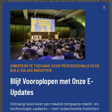
in verschillende sectoren hebben geholpen.
Meer info
X
weeg-, verpakking- en transportprocessen die klanten
Sinds 1845 is Robbe Industries nv gespecialiseerd in
Robbe Industries nv
by the best”.
Meer info ➜
ONBEPERKTE TOEGANG VOOR PROFESSIONALS IN DE
procestechnologie en stortgoedtechnologie. “
Trusted
BULK SOLIDS INDUSTRIE
Wereldwijd opererend specialist in innovatieve
Dinnissen BV
Blijf Vooroplopen met Onze E-
Updates
Ontvang twee keer per maand compacte markt- en
technologie-updates — met redactionele inzichten