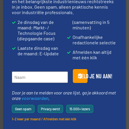
en het belangrijkste industrienieuws rechtstreeks
in je inbox. Geen spam, alleen praktische kennis
voor industriële professionals.
geautomatiseerde weegoplossingen.
Meer info ➜
aan weegapparatuur en -componenten diverse
2e dinsdag van de
(samenvatting in 5
AB Weegtechniek (ABW) biedt naast een breed scala
maand: Markt- /
minuten)
AB Weegtechniek
Technologie Focus
Onafhankelijke
(diepgaande case)
redactionele selectie
Laatste dinsdag van
Afmelden kan altijd
de maand: E-Update
met één klik
MELD JE NU AAN!
info ➜
mineralen-, energie en biomassa industrieën.
Meer
plastic-, (petro) chemische, farmaceutische,
Maatwerk in componenten voor de voedings-, dairy,
Door je aan te melden voor onze lijst, ga je akkoord met
DMN-WESTINGHOUSE
onze
voorwaarden
.
Geen spam
Privacy eerst
15.000+ lezers
1–2 keer per maand / Afmelden met één klik