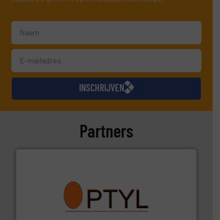
INSCHRIJVEN
Partners
➜
aanspreekpunt voor uw vragen omtrent stof.
Meer info
van officiële mg/Nm³ tot QAL1 metingen: Optyl is het