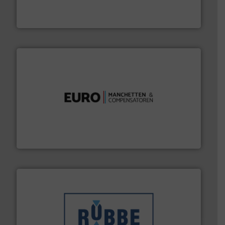
Van Low Budget Stofmeting tot Broken Bag Detection,
Optyl BVBA
verbindingen en luchttechniek.
Meer info ➜
dertig jaar actief op het gebied van flexibele
Euro Manchetten & Compensatoren is al meer dan
Euro-Manchetten & Compensatoren BV
➜