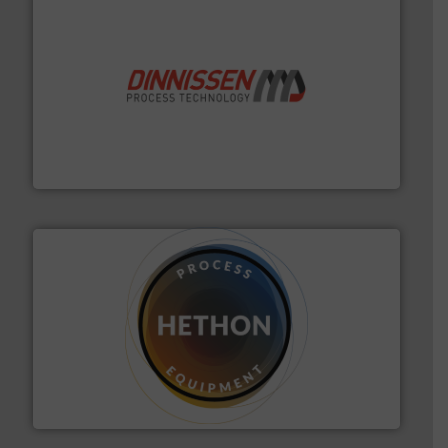
by the best”.
Meer info ➜
procestechnologie en stortgoedtechnologie. “
Trusted
Wereldwijd opererend specialist in innovatieve
Dinnissen BV
materialen.
Meer info ➜
vloeistofdosering, met name bij lastig te verwerken
HETHON is wereldwijd specialist in poeder- en
Hethon Nederland BV