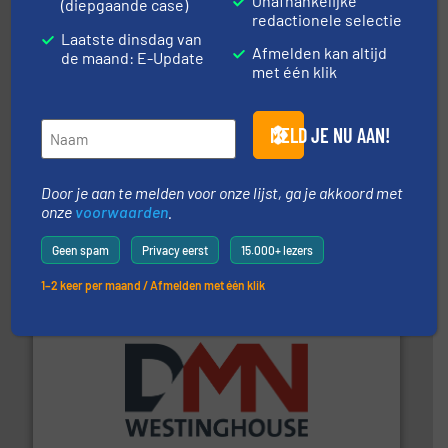
Onafhankelijke
(diepgaande case)
redactionele selectie
Laatste dinsdag van
Afmelden kan altijd
de maand: E-Update
met één klik
MELD JE NU AAN!
➜
in verschillende sectoren hebben geholpen.
Meer info
Door je aan te melden voor onze lijst, ga je akkoord met
weeg-, verpakking- en transportprocessen die klanten
Sinds 1845 is Robbe Industries nv gespecialiseerd in
onze
voorwaarden
.
Robbe Industries nv
Geen spam
Privacy eerst
15.000+ lezers
1–2 keer per maand / Afmelden met één klik
info ➜
mineralen-, energie en biomassa industrieën.
Meer
plastic-, (petro) chemische, farmaceutische,