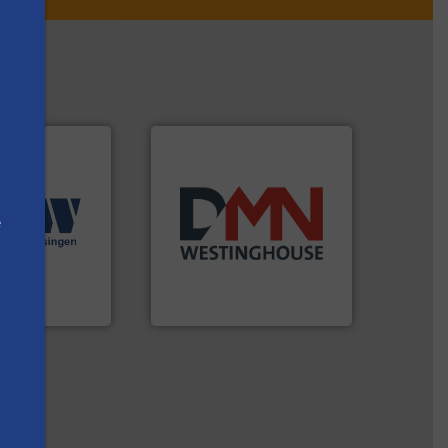
Meer info ➜
ingen.
Meer info
biomassa industrieën.
e
seerde
mineralen-, energie en
n diverse
farmaceutische,
aratuur en -
plastic-, (petro) chemische,
een breed scala
voor de voedings-, dairy,
hniek (ABW)
Maatwerk in componenten
ek
DMN-WESTINGHOUSE