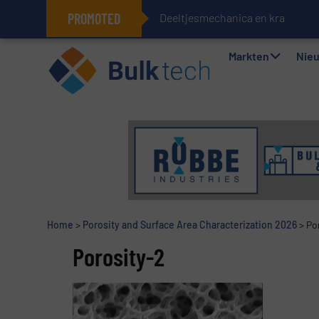
PROMOTED
Deeltjesmechanica en krachtne
Geïntegreerde doserings- en wee
Markten
Nie
Home
>
Porosity and Surface Area Characterization 2026
>
Po
Porosity-2