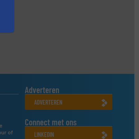
Adverteren
ADVERTEREN
Connect met ons
e
our of
LINKEDIN