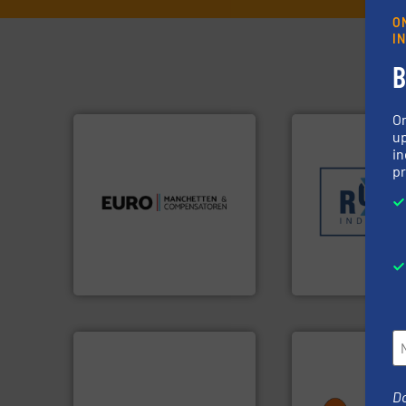
O
I
B
O
up
in
Meer info ➜
pr
luchttechniek.
Meer info ➜
sectoren hebben 
verbindingen en
klanten in verschi
gebied van flexibele
transportprocess
dan dertig jaar actief op het
verpakking- en
Compensatoren is al meer
gespecialiseerd i
Euro Manchetten &
Industries nv
Sinds 1845 is Rob
Compensatoren BV
Euro-Manchetten &
Robbe Industries nv
info ➜
Do
info ➜
vragen omtrent st