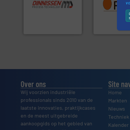
v
“
Trusted by the best”.
Meer
aanspreekpunt vo
stortgoedtechnologie.
QAL1 metingen: Op
procestechnologie en
van officiële mg/
specialist in innovatieve
tot Broken Bag De
Wereldwijd opererend
Van Low Budget S
Dinnissen BV
Optyl BVBA
Over ons
Site na
Wij voorzien industriële
Home
professionals sinds 2010 van de
Markten
laatste innovaties, praktijkcases
Nieuws
en de meest uitgebreide
Techniek
aankoopgids op het gebied van
Kalender 