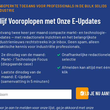
NBEPERKTE TOEGANG VOOR PROFESSIONALS IN DE BULK SOLIDS
NDUSTRIE
lijf Vooroplopen met Onze E-Updates
Partners
ntvang twee keer per maand compacte markt- en technologie-
dates — met redactionele inzichten en het belangrijkste
dustrienieuws rechtstreeks in je inbox. Geen spam, alleen
aktische kennis voor industriële professionals.
geholpen.
➜
llende
weegoploss
2e dinsdag van de maand:
Onafhankelijke redactionel
en die
materialen.
Meer info ➜
geautomati
name bij lastig te verwerken
componente
Markt- / Technologie Focus
selectie
n weeg-,
vloeistofdosering, met
aan weegapp
(diepgaande case)
specialist in poeder- en
biedt naast 
Afmelden kan altijd met één
be
HETHON is wereldwijd
AB Weegtec
Laatste dinsdag van de
klik
Hethon Nederland BV
AB Weegtechni
maand: E-Update
(samenvatting in 5 minuten)
MELD JE NU AAN!
or je aan te melden voor onze lijst, ga je akkoord met onze
of.
Meer