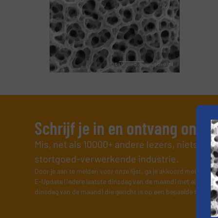
Schrijf je in en ontvang ons 
Mis, net als 10000+ andere lezers, niets me
stortgoed-verwerkende industrie.
Door je aan te melden voor onze lijst, ga je akkoord met onze
v
E-Update (iedere laatste dinsdag van de maand) met algemene
dinsdag van de maand) die gericht is op een bepaalde technol