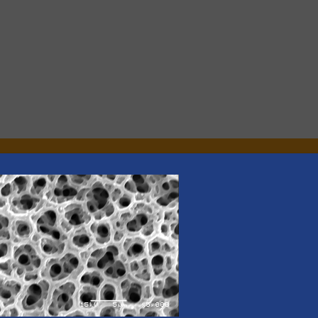
nieuws
er van de (technische) ontwikkelingen binnen de
oorwaarden
. We versturen maandelijks twee nieuwsbrieven, de maandeli
 updates uit de branche en één E-Product nieuwsbrief (iedere tweede
ogie.