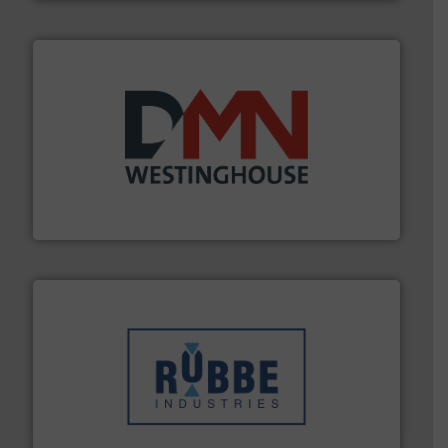
info ➜
mineralen-, energie en biomassa industrieën.
Meer
plastic-, (petro) chemische, farmaceutische,
Maatwerk in componenten voor de voedings-, dairy,
DMN-WESTINGHOUSE
➜
in verschillende sectoren hebben geholpen.
Meer info
weeg-, verpakking- en transportprocessen die klanten
Sinds 1845 is Robbe Industries nv gespecialiseerd in