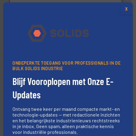
Robbe Industries nv
X
materialen.
Meer info ➜
ONBEPERKTE TOEGANG VOOR PROFESSIONALS IN DE
vloeistofdosering, met name bij lastig te verwerken
BULK SOLIDS INDUSTRIE
HETHON is wereldwijd specialist in poeder- en
Hethon Nederland BV
Blijf Vooroplopen met Onze E-
Updates
Ontvang twee keer per maand compacte markt- en
technologie-updates — met redactionele inzichten
en het belangrijkste industrienieuws rechtstreeks
in je inbox. Geen spam, alleen praktische kennis
voor industriële professionals.
by the best”.
Meer info ➜