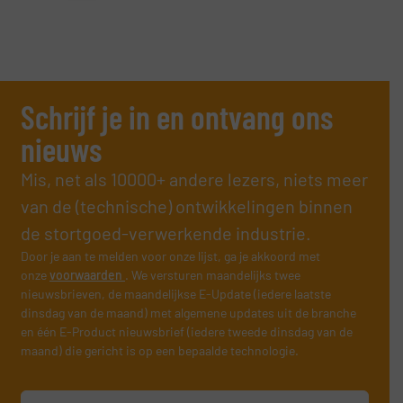
Schrijf je in en ontvang ons
nieuws
Mis, net als 10000+ andere lezers, niets meer
van de (technische) ontwikkelingen binnen
de stortgoed-verwerkende industrie.
Door je aan te melden voor onze lijst, ga je akkoord met
onze
voorwaarden
. We versturen maandelijks twee
nieuwsbrieven, de maandelijkse E-Update (iedere laatste
dinsdag van de maand) met algemene updates uit de branche
en één E-Product nieuwsbrief (iedere tweede dinsdag van de
maand) die gericht is op een bepaalde technologie.