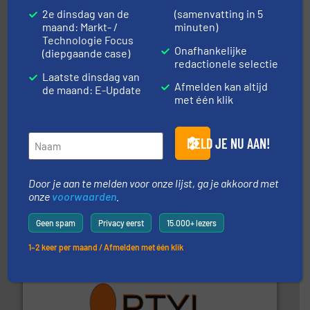
procestechnologie en stortgoedtechnologie. “
Trusted
2e dinsdag van de
(samenvatting in 5
Wereldwijd opererend specialist in innovatieve
maand: Markt- /
minuten)
Dinnissen BV
Technologie Focus
Onafhankelijke
(diepgaande case)
redactionele selectie
Laatste dinsdag van
Afmelden kan altijd
de maand: E-Update
met één klik
MELD JE NU AAN!
geautomatiseerde weegoplossingen.
Meer info ➜
aan weegapparatuur en -componenten diverse
AB Weegtechniek (ABW) biedt naast een breed scala
Door je aan te melden voor onze lijst, ga je akkoord met
AB Weegtechniek
onze
voorwaarden
.
Geen spam
Privacy eerst
15.000+ lezers
1–2 keer per maand / Afmelden met één klik