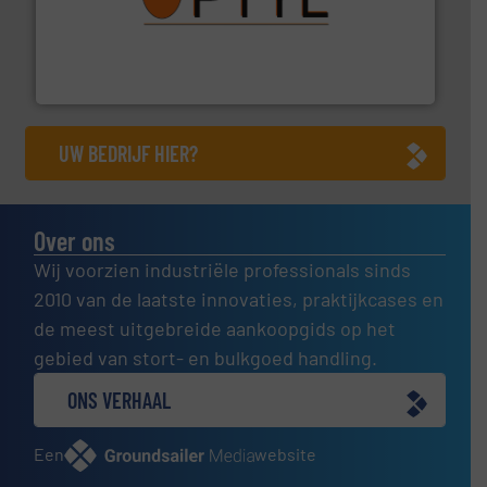
➜
aanspreekpunt voor uw vragen omtrent stof.
Meer info
van officiële mg/Nm³ tot QAL1 metingen: Optyl is het
Van Low Budget Stofmeting tot Broken Bag Detection,
Optyl BVBA
UW BEDRIJF HIER?
Over ons
Wij voorzien industriële professionals sinds
2010 van de laatste innovaties, praktijkcases en
de meest uitgebreide aankoopgids op het
gebied van stort- en bulkgoed handling.
ONS VERHAAL
Een
website