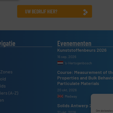
UW BEDRIJF HIER?
vigatie
Evenementen
Kunststoffenbeurs 2026
16 sep, 2026
’s-Hertogenbosch
 Zones
Course: Measurement of th
Properties and Bulk Behavi
old
Particulate Materials
ids
20 okt, 2026
ers (A-Z)
Medway
en
Solids Antwerp 2026
Om de beste e
21 okt, 2026