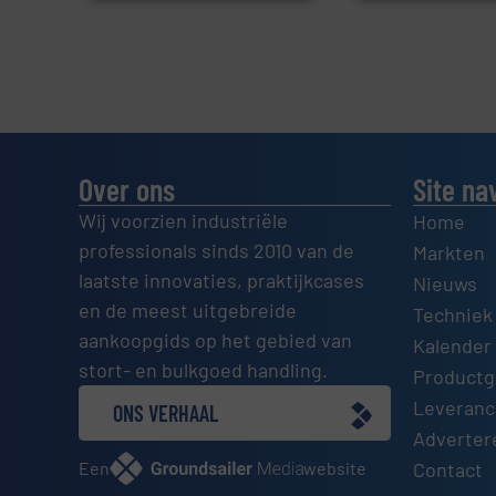
Over ons
Site na
Wij voorzien industriële
Home
professionals sinds 2010 van de
Markten
laatste innovaties, praktijkcases
Nieuws
en de meest uitgebreide
Techniek
aankoopgids op het gebied van
Kalender 
stort- en bulkgoed handling.
Productg
Leveranci
ONS VERHAAL
Adverter
Een
website
Contact