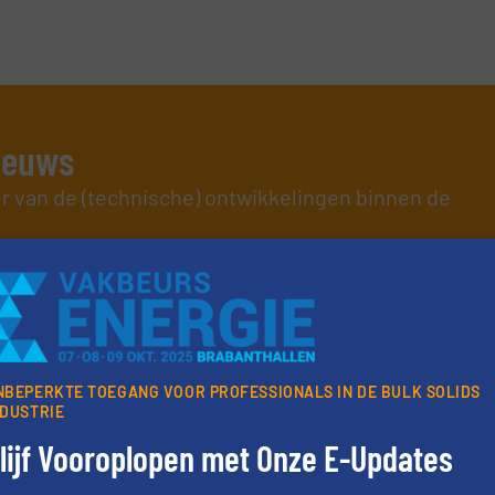
nieuws
er van de (technische) ontwikkelingen binnen de
oorwaarden
. We versturen maandelijks twee nieuwsbrieven, de maandeli
 updates uit de branche en één E-Product nieuwsbrief (iedere tweede
ogie.
NBEPERKTE TOEGANG VOOR PROFESSIONALS IN DE BULK SOLIDS
NDUSTRIE
lijf Vooroplopen met Onze E-Updates
Partners