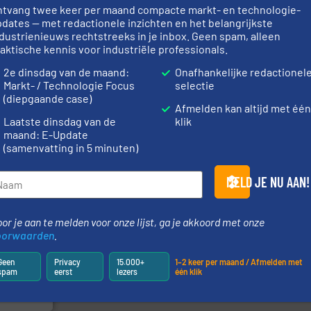
ntvang twee keer per maand compacte markt- en technologie-
dates — met redactionele inzichten en het belangrijkste
dustrienieuws rechtstreeks in je inbox. Geen spam, alleen
aktische kennis voor industriële professionals.
er info ➜
➜
info ➜
weegoploss
2e dinsdag van de maand:
Onafhankelijke redactionel
le
“
Trusted by the best”.
Meer
geautomati
ief op het
stortgoedtechnologie.
componente
Markt- / Technologie Focus
selectie
 al meer
procestechnologie en
aan weegapp
(diepgaande case)
&
specialist in innovatieve
biedt naast 
Afmelden kan altijd met één
Wereldwijd opererend
AB Weegtec
Laatste dinsdag van de
klik
Dinnissen BV
AB Weegtechni
maand: E-Update
(samenvatting in 5 minuten)
MELD JE NU AAN!
or je aan te melden voor onze lijst, ga je akkoord met onze
ieën.
oorwaarden
.
ie en
chemische,
Geen
Privacy
15.000+
1–2 keer per maand / Afmelden met
 dairy,
spam
eerst
lezers
één klik
ponenten