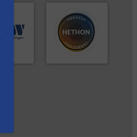
ingen.
Meer info
e
seerde
materialen.
Meer info ➜
n diverse
name bij lastig te verwerken
aratuur en -
vloeistofdosering, met
een breed scala
specialist in poeder- en
hniek (ABW)
HETHON is wereldwijd
ek
Hethon Nederland BV