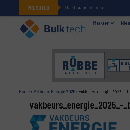
PROMOTED
Deeltjesmechanica en krachtn
Geïntegreerde doserings- en wee
Markten
Nie
Home
>
Vakbeurs Energie 2025
>
vakbeurs_energie_2025_-_b
vakbeurs_energie_2025_-_