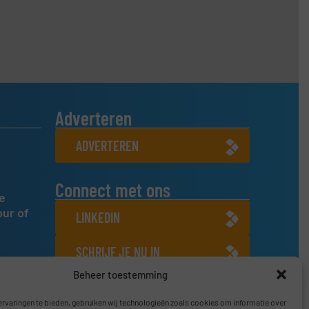
Adverteren
ADVERTEREN
Connect met ons
e
our of
LINKEDIN
SCHRIJF JE NU IN
Beheer toestemming
rvaringen te bieden, gebruiken wij technologieën zoals cookies om informatie over