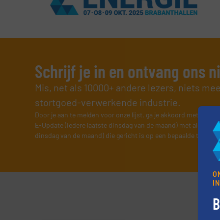
Schrijf je in en ontvang ons 
Mis, net als 10000+ andere lezers, niets me
stortgoed-verwerkende industrie.
Door je aan te melden voor onze lijst, ga je akkoord met onze
v
E-Update (iedere laatste dinsdag van de maand) met algemene
dinsdag van de maand) die gericht is op een bepaalde technol
O
I
B