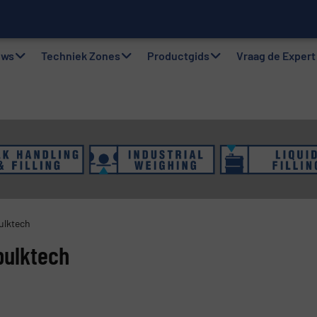
gsystemen: Efficiëntie, kwaliteit en duurzaamheid in één oogops
uws
Techniek Zones
Productgids
Vraag de Expert
ulktech
bulktech