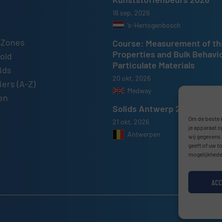
16 sep, 2026
’s-Hertogenbosch
 Zones
Course: Measurement of th
Properties and Bulk Behavi
old
Particulate Materials
ids
20 okt, 2026
ers (A-Z)
Medway
en
Solids Antwerp 2026
Om de beste e
21 okt, 2026
je apparaat o
Antwerpen
wij gegevens 
geeft of uw t
mogelijkhede
ACC