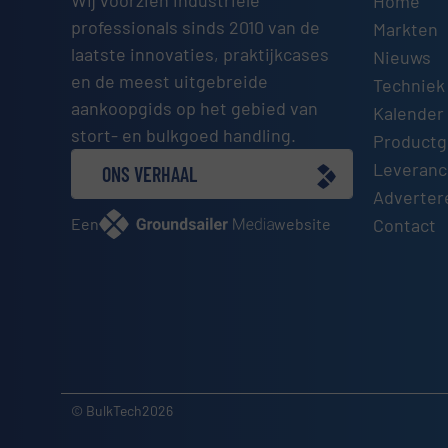
Home
professionals sinds 2010 van de
Markten
laatste innovaties, praktijkcases
Nieuws
en de meest uitgebreide
Techniek
aankoopgids op het gebied van
Kalender 
stort- en bulkgoed handling.
Productg
Leveranci
ONS VERHAAL
Adverter
Een
website
Contact
© BulkTech2026