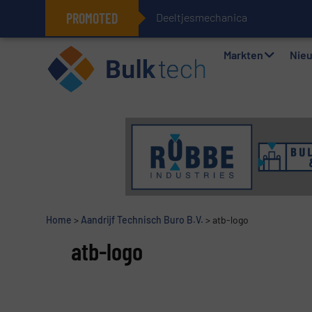
PROMOTED
Deeltjesmechanica en krachtnet
Geïntegreerde doserings- en wee
Markten
Nie
Home
>
Aandrijf Technisch Buro B.V.
>
atb-logo
atb-logo