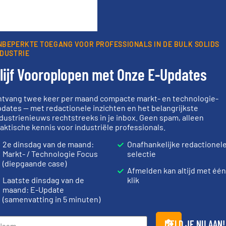
oorwaarden
. We versturen maandelijks twee nieuwsbrieven, de maandeli
 updates uit de branche en één E-Product nieuwsbrief (iedere tweede
ogie.
NBEPERKTE TOEGANG VOOR PROFESSIONALS IN DE BULK SOLIDS
NDUSTRIE
lijf Vooroplopen met Onze E-Updates
ntvang twee keer per maand compacte markt- en technologie-
Partners
dates — met redactionele inzichten en het belangrijkste
dustrienieuws rechtstreeks in je inbox. Geen spam, alleen
aktische kennis voor industriële professionals.
2e dinsdag van de maand:
Onafhankelijke redactionel
Markt- / Technologie Focus
selectie
(diepgaande case)
geholpen.
Meer info ➜
Afmelden kan altijd met één
llende
biomassa industrieën.
info ➜
en die
mineralen-, energie en
“
Trusted by t
Laatste dinsdag van de
klik
farmaceutische,
stortgoedte
maand: E-Update
n weeg-,
plastic-, (petro) chemische,
procestechn
(samenvatting in 5 minuten)
voor de voedings-, dairy,
specialist i
be
Maatwerk in componenten
Wereldwijd 
DMN-WESTINGHOUSE
Dinnissen BV
MELD JE NU AAN!