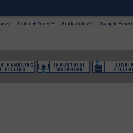
gsystemen: Efficiëntie, kwaliteit en duurzaamheid in één oogops
uws
Techniek Zones
Productgids
Vraag de Expert