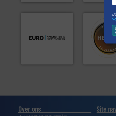
Do
v
luchttechniek.
Meer info ➜
verbindingen en
gebied van flexibele
materialen.
Meer 
dan dertig jaar actief op het
name bij lastig te
Compensatoren is al meer
vloeistofdosering
Euro Manchetten &
specialist in poed
HETHON is wereld
Compensatoren BV
Euro-Manchetten &
Hethon Nederland BV
Over ons
Site na
Wij voorzien industriële