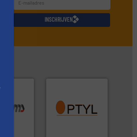
jkse
INSCHRIJVEN
e
info ➜
vragen omtrent stof.
Meer
he best”.
Meer
aanspreekpunt voor uw
chnologie.
QAL1 metingen: Optyl is het
ologie en
van officiële mg/Nm³ tot
n innovatieve
tot Broken Bag Detection,
opererend
Van Low Budget Stofmeting
Optyl BVBA