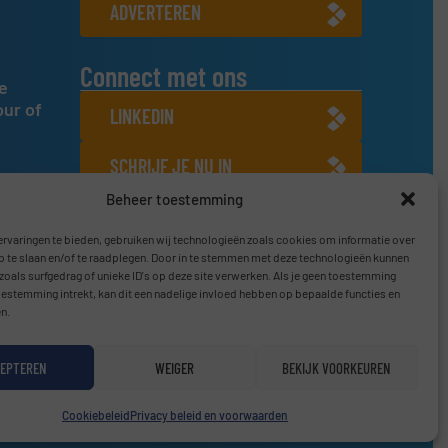
ADVERTEREN
Connect met ons
e
our of
LINKEDIN
SCHRIJF JE NU IN
Beheer toestemming
rvaringen te bieden, gebruiken wij technologieën zoals cookies om informatie over
p te slaan en/of te raadplegen. Door in te stemmen met deze technologieën kunnen
zoals surfgedrag of unieke ID's op deze site verwerken. Als je geen toestemming
oestemming intrekt, kan dit een nadelige invloed hebben op bepaalde functies en
n.
EPTEREN
WEIGER
BEKIJK VOORKEUREN
Privacy beleid & Algemene Voorwaarden
|
Disclaimer
Cookiebeleid
Privacy beleid en voorwaarden