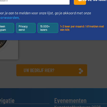
or je aan te melden voor onze lijst, ga je akkoord met onze
oorwaarden
.
Geen
Privacy
15.000+
1–2 keer per maand / Afmelden met
spam
eerst
lezers
één klik
info ➜
 verwerken
, met
er- en
wijd
UW BEDRIJF HIER?
vigatie
Evenementen
Kunststoffenbeurs 2026