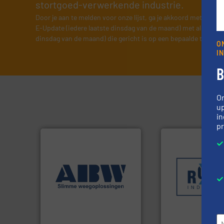
stortgoed-verwerkende industrie.
Door je aan te melden voor onze lijst, ga je akkoord met onze
v
E-Update (iedere laatste dinsdag van de maand) met algemene
dinsdag van de maand) die gericht is op een bepaalde technol
O
I
B
O
up
in
pr
Meer info ➜
➜
sectoren hebben 
weegoplossingen.
Meer info
klanten in verschi
geautomatiseerde
transportprocess
componenten diverse
verpakking- en
aan weegapparatuur en -
gespecialiseerd i
biedt naast een breed scala
Industries nv
AB Weegtechniek (ABW)
Sinds 1845 is Rob
AB Weegtechniek
Robbe Industries nv