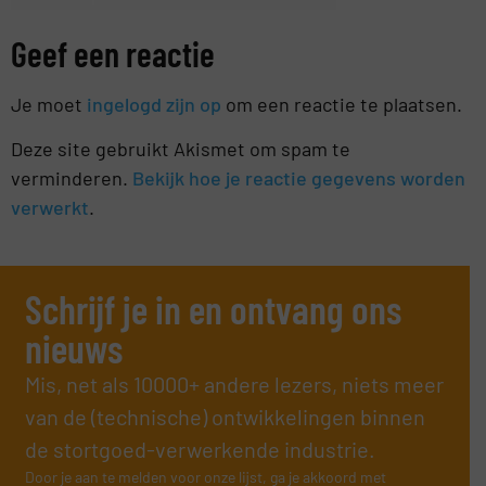
Geef een reactie
Je moet
ingelogd zijn op
om een reactie te plaatsen.
Deze site gebruikt Akismet om spam te
verminderen.
Bekijk hoe je reactie gegevens worden
verwerkt
.
Schrijf je in en ontvang ons
nieuws
Mis, net als 10000+ andere lezers, niets meer
van de (technische) ontwikkelingen binnen
de stortgoed-verwerkende industrie.
Door je aan te melden voor onze lijst, ga je akkoord met