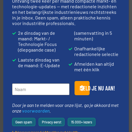
Ontvang twee keer per maand compacte markt- en
technologie-updates — met redactionele inzichten
en het belangrijkste industrienieuws rechtstreeks
in je inbox. Geen spam, alleen praktische kennis
voor industriële professionals.
2e dinsdag van de
(samenvatting in 5
maand: Markt- /
minuten)
by the best”.
Meer info ➜
Technologie Focus
procestechnologie en stortgoedtechnologie. “
Trusted
Onafhankelijke
(diepgaande case)
Wereldwijd opererend specialist in innovatieve
redactionele selectie
Dinnissen BV
Laatste dinsdag van
Afmelden kan altijd
de maand: E-Update
met één klik
MELD JE NU AAN!
Door je aan te melden voor onze lijst, ga je akkoord met
info ➜
onze
voorwaarden
.
mineralen-, energie en biomassa industrieën.
Meer
plastic-, (petro) chemische, farmaceutische,
Maatwerk in componenten voor de voedings-, dairy,
Geen spam
Privacy eerst
15.000+ lezers
DMN-WESTINGHOUSE