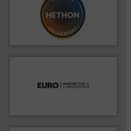
materialen.
Meer info ➜
vloeistofdosering, met name bij lastig te verwerken
HETHON is wereldwijd specialist in poeder- en
Hethon Nederland BV
verbindingen en luchttechniek.
Meer info ➜
dertig jaar actief op het gebied van flexibele
Euro Manchetten & Compensatoren is al meer dan
Euro-Manchetten & Compensatoren BV