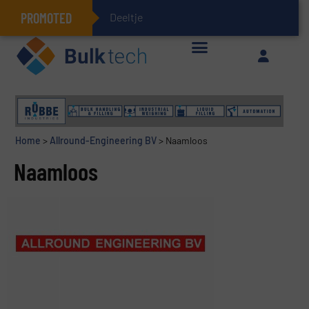
PROMOTED
Deeltjesmechanic
Geïntegreerde doserings- en weegsystemen: Efficiëntie, kwaliteit en duurzaamheid in één oogopslag
Home
>
Allround-Engineering BV
>
Naamloos
Naamloos