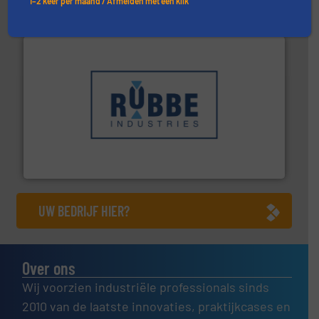
1–2 keer per maand / Afmelden met één klik
➜
in verschillende sectoren hebben geholpen.
Meer info
weeg-, verpakking- en transportprocessen die klanten
Sinds 1845 is Robbe Industries nv gespecialiseerd in
Robbe Industries nv
UW BEDRIJF HIER?
Over ons
Wij voorzien industriële professionals sinds
2010 van de laatste innovaties, praktijkcases en