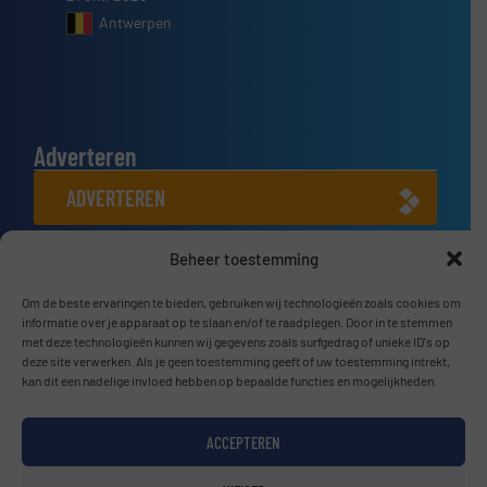
Antwerpen
Adverteren
ADVERTEREN
Beheer toestemming
Connect met ons
LINKEDIN
Om de beste ervaringen te bieden, gebruiken wij technologieën zoals cookies om
informatie over je apparaat op te slaan en/of te raadplegen. Door in te stemmen
met deze technologieën kunnen wij gegevens zoals surfgedrag of unieke ID's op
SCHRIJF JE NU IN
deze site verwerken. Als je geen toestemming geeft of uw toestemming intrekt,
kan dit een nadelige invloed hebben op bepaalde functies en mogelijkheden.
ACCEPTEREN
© BulkTech2026