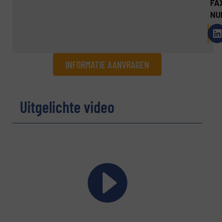
FA
NU
INFORMATIE AANVRAGEN
Informatie aanvragen
Uitgelichte video
Naam
(Vereist)
Bedrijf
E-mail
(Vereist)