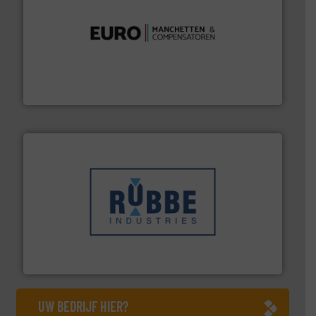
verbindingen en luchttechniek.
Meer info ➜
dertig jaar actief op het gebied van flexibele
Euro Manchetten & Compensatoren is al meer dan
Euro-Manchetten & Compensatoren BV
➜
in verschillende sectoren hebben geholpen.
Meer info
weeg-, verpakking- en transportprocessen die klanten
Sinds 1845 is Robbe Industries nv gespecialiseerd in
Robbe Industries nv
UW BEDRIJF HIER?