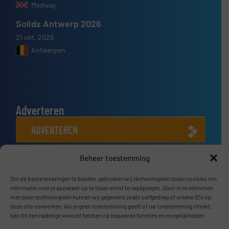
Medway
Solids Antwerp 2026
21 okt, 2026
Antwerpen
Adverteren
ADVERTEREN
Beheer toestemming
Connect met ons
Om de beste ervaringen te bieden, gebruiken wij technologieën zoals cookies om
LINKEDIN
informatie over je apparaat op te slaan en/of te raadplegen. Door in te stemmen
met deze technologieën kunnen wij gegevens zoals surfgedrag of unieke ID's op
SCHRIJF JE NU IN
deze site verwerken. Als je geen toestemming geeft of uw toestemming intrekt,
kan dit een nadelige invloed hebben op bepaalde functies en mogelijkheden.