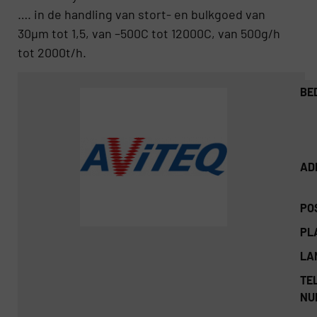
…. in de handling van stort- en bulkgoed van
30µm tot 1,5, van –500C tot 12000C, van 500g/h
tot 2000t/h.
BE
AD
PO
PL
LA
TEL
NU