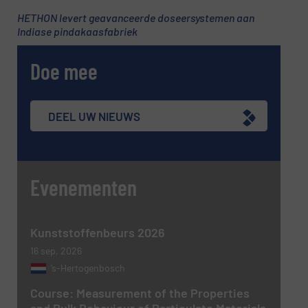
HETHON levert geavanceerde doseersystemen aan
Indiase pindakaasfabriek
Telefoonnummer
Doe mee
Onderwerp
(Vereist)
DEEL UW NIEUWS
Evenementen
Bericht
(Vereist)
Kunststoffenbeurs 2026
16 sep, 2026
’s-Hertogenbosch
Course: Measurement of the Properties