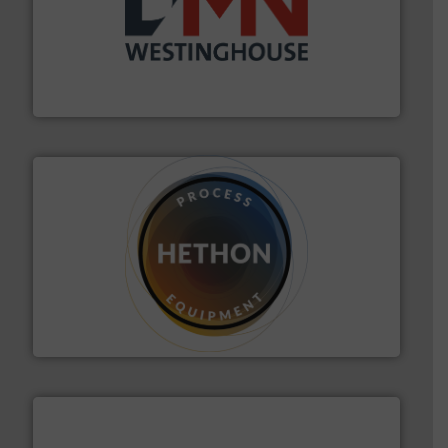
info ➜
mineralen-, energie en biomassa industrieën.
Meer
plastic-, (petro) chemische, farmaceutische,
Maatwerk in componenten voor de voedings-, dairy,
DMN-WESTINGHOUSE
materialen.
Meer info ➜
vloeistofdosering, met name bij lastig te verwerken
HETHON is wereldwijd specialist in poeder- en
Hethon Nederland BV