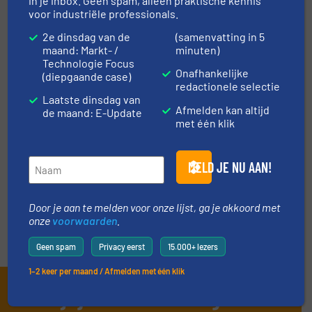
in je inbox. Geen spam, alleen praktische kennis
voor industriële professionals.
2e dinsdag van de
(samenvatting in 5
TECHNIEK ZONES
maand: Markt- /
minuten)
Technologie Focus
Onafhankelijke
(diepgaande case)
redactionele selectie
VRAAG DE EXPERT
Laatste dinsdag van
Afmelden kan altijd
de maand: E-Update
met één klik
EVENEMENTEN
MELD JE NU AAN!
VIDEO'S
Door je aan te melden voor onze lijst, ga je akkoord met
onze
voorwaarden
.
Geen spam
Privacy eerst
15.000+ lezers
1–2 keer per maand / Afmelden met één klik
Schrijf je in en ontvang ons