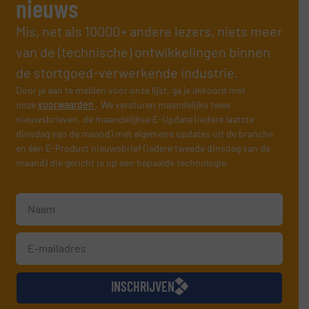
nieuws
Mis, net als 10000+ andere lezers, niets meer
van de (technische) ontwikkelingen binnen
de stortgoed-verwerkende industrie.
Door je aan te melden voor onze lijst, ga je akkoord met
onze
voorwaarden
. We versturen maandelijks twee
nieuwsbrieven, de maandelijkse E-Update (iedere laatste
dinsdag van de maand) met algemene updates uit de branche
en één E-Product nieuwsbrief (iedere tweede dinsdag van de
maand) die gericht is op een bepaalde technologie.
INSCHRIJVEN