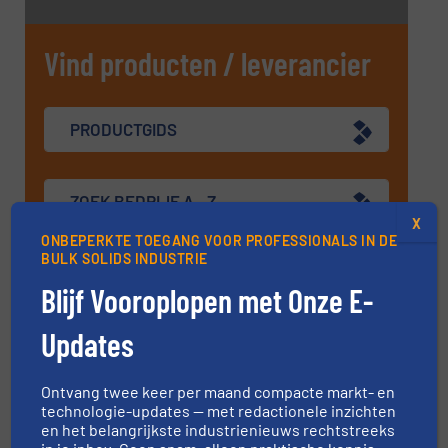
Vind producten / leverancier
PRODUCTGIDS
ZOEK BEDRIJF A - Z
X
ONBEPERKTE TOEGANG VOOR PROFESSIONALS IN DE
BULK SOLIDS INDUSTRIE
Blijf Vooroplopen met Onze E-
Navigatie
Updates
MARKTEN
Ontvang twee keer per maand compacte markt- en
technologie-updates — met redactionele inzichten
en het belangrijkste industrienieuws rechtstreeks
NIEUWS