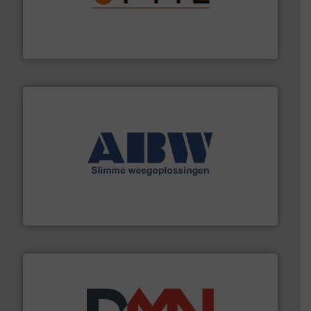
aanspreekpunt voor uw vragen omtrent stof.
Meer info
van officiële mg/Nm³ tot QAL1 metingen: Optyl is het
Van Low Budget Stofmeting tot Broken Bag Detection,
Optyl BVBA
geautomatiseerde weegoplossingen.
Meer info ➜
aan weegapparatuur en -componenten diverse
AB Weegtechniek (ABW) biedt naast een breed scala
AB Weegtechniek