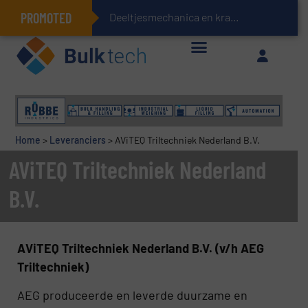
PROMOTED
Deeltjesmechanica en krachtnetwerken in stortgoede
Geïntegreerde doserings- en weegsystemen: Efficiëntie, kwaliteit en duurzaamheid in één oogopslag
Home
>
Leveranciers
>
AViTEQ Triltechniek Nederland B.V.
AViTEQ Triltechniek Nederland
B.V.
AViTEQ Triltechniek Nederland B.V. (v/h AEG
Triltechniek)
AEG produceerde en leverde duurzame en