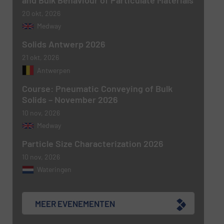
and Bulk Behaviour of Particulate Materials
20 okt, 2026
Medway
Nieuwsbrief
Ja, schrijf mij in voor de BulkTech
Solids Antwerp 2026
nieuwsbrieven.
21 okt, 2026
CAPTCHA
Antwerpen
Course: Pneumatic Conveying of Bulk
Solids – November 2026
10 nov, 2026
VERSTUREN
Medway
Particle Size Characterization 2026
10 nov, 2026
Wateringen
MEER EVENEMENTEN