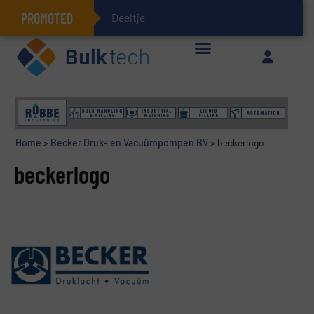
PROMOTED
Deeltjesmechanic
Geïntegreerde doserings- en weegsystemen: Efficiëntie, kwaliteit en duurzaamheid in één oogopslag
Home
>
Becker Druk- en Vacuümpompen BV
>
beckerlogo
beckerlogo