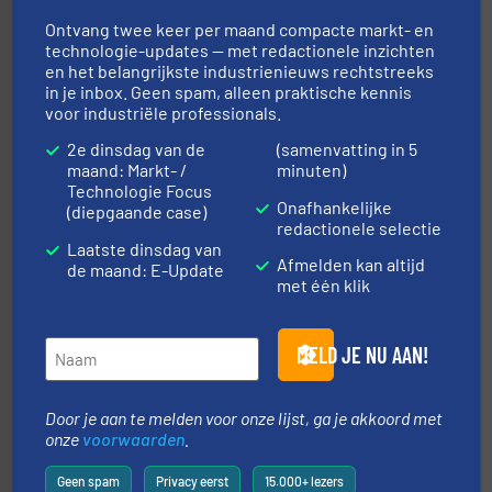
Ontvang twee keer per maand compacte markt- en
technologie-updates — met redactionele inzichten
en het belangrijkste industrienieuws rechtstreeks
in je inbox. Geen spam, alleen praktische kennis
voor industriële professionals.
2e dinsdag van de
(samenvatting in 5
maand: Markt- /
minuten)
materialen.
Meer info ➜
Technologie Focus
vloeistofdosering, met name bij lastig te verwerken
Onafhankelijke
(diepgaande case)
HETHON is wereldwijd specialist in poeder- en
redactionele selectie
Hethon Nederland BV
Laatste dinsdag van
Afmelden kan altijd
de maand: E-Update
met één klik
MELD JE NU AAN!
Door je aan te melden voor onze lijst, ga je akkoord met
➜
onze
voorwaarden
.
in verschillende sectoren hebben geholpen.
Meer info
weeg-, verpakking- en transportprocessen die klanten
Sinds 1845 is Robbe Industries nv gespecialiseerd in
Geen spam
Privacy eerst
15.000+ lezers