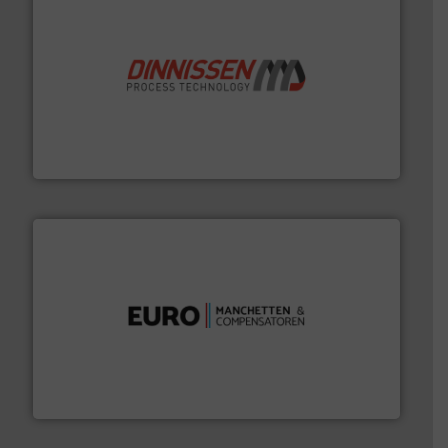
by the best”.
Meer info ➜
procestechnologie en stortgoedtechnologie. “
Trusted
Wereldwijd opererend specialist in innovatieve
Dinnissen BV
verbindingen en luchttechniek.
Meer info ➜
dertig jaar actief op het gebied van flexibele
Euro Manchetten & Compensatoren is al meer dan
Euro-Manchetten & Compensatoren BV