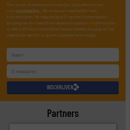
Door je aan te melden voor onze lijst, ga je akkoord met
onze
voorwaarden
. We versturen maandelijks twee
nieuwsbrieven, de maandelijkse E-Update (iedere laatste
dinsdag van de maand) met algemene updates uit de branche
en één E-Product nieuwsbrief (iedere tweede dinsdag van de
maand) die gericht is op een bepaalde technologie.
INSCHRIJVEN
Partners