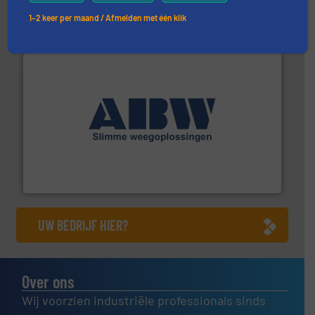
Robbe Industries nv
1–2 keer per maand / Afmelden met één klik
geautomatiseerde weegoplossingen.
Meer info ➜
aan weegapparatuur en -componenten diverse
AB Weegtechniek (ABW) biedt naast een breed scala
AB Weegtechniek
UW BEDRIJF HIER?
Over ons
Wij voorzien industriële professionals sinds