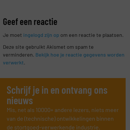
Geef een reactie
Je moet
ingelogd zijn op
om een reactie te plaatsen.
Deze site gebruikt Akismet om spam te
verminderen.
Bekijk hoe je reactie gegevens worden
verwerkt
.
Schrijf je in en ontvang ons
nieuws
Mis, net als 10000+ andere lezers, niets meer
van de (technische) ontwikkelingen binnen
de stortgoed-verwerkende industrie.