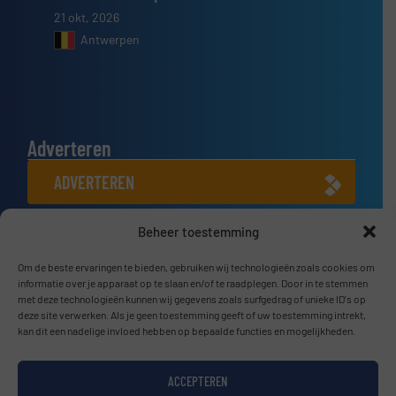
21 okt, 2026
Antwerpen
Adverteren
ADVERTEREN
Beheer toestemming
Connect met ons
LINKEDIN
Om de beste ervaringen te bieden, gebruiken wij technologieën zoals cookies om
informatie over je apparaat op te slaan en/of te raadplegen. Door in te stemmen
met deze technologieën kunnen wij gegevens zoals surfgedrag of unieke ID's op
SCHRIJF JE NU IN
deze site verwerken. Als je geen toestemming geeft of uw toestemming intrekt,
kan dit een nadelige invloed hebben op bepaalde functies en mogelijkheden.
ACCEPTEREN