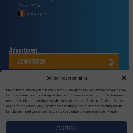
21 okt, 2026
Antwerpen
Adverteren
ADVERTEREN
Beheer toestemming
Connect met ons
LINKEDIN
Om de beste ervaringen te bieden, gebruiken wij technologieën zoals cookies om
informatie over je apparaat op te slaan en/of te raadplegen. Door in te stemmen
met deze technologieën kunnen wij gegevens zoals surfgedrag of unieke ID's op
SCHRIJF JE NU IN
deze site verwerken. Als je geen toestemming geeft of uw toestemming intrekt,
kan dit een nadelige invloed hebben op bepaalde functies en mogelijkheden.
ACCEPTEREN