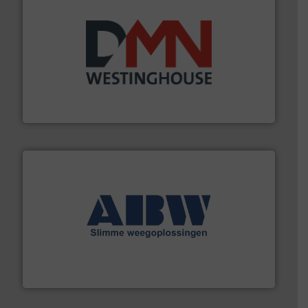
info ➜
mineralen-, energie en biomassa industrieën.
Meer
plastic-, (petro) chemische, farmaceutische,
Maatwerk in componenten voor de voedings-, dairy,
DMN-WESTINGHOUSE
geautomatiseerde weegoplossingen.
Meer info ➜
aan weegapparatuur en -componenten diverse
AB Weegtechniek (ABW) biedt naast een breed scala
AB Weegtechniek