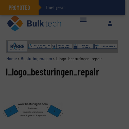
PROMOTED
Deeltjesmechanica
Geïntegreerde doserings- en weegsystemen: Efficiëntie, kwaliteit en duurzaamheid in één oogopslag
Home
>
Besturingen.com
>
l_logo_besturingen_repair
l_logo_besturingen_repair