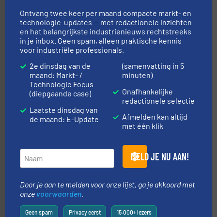
Ontvang twee keer per maand compacte markt- en
technologie-updates — met redactionele inzichten
en het belangrijkste industrienieuws rechtstreeks
in je inbox. Geen spam, alleen praktische kennis
voor industriële professionals.
2e dinsdag van de
(samenvatting in 5
maand: Markt- /
minuten)
➜
in verschillende sectoren hebben geholpen.
Meer info
Technologie Focus
weeg-, verpakking- en transportprocessen die klanten
Onafhankelijke
(diepgaande case)
Sinds 1845 is Robbe Industries nv gespecialiseerd in
redactionele selectie
Robbe Industries nv
Laatste dinsdag van
Afmelden kan altijd
de maand: E-Update
met één klik
MELD JE NU AAN!
Door je aan te melden voor onze lijst, ga je akkoord met
onze
voorwaarden
.
materialen.
Meer info ➜
vloeistofdosering, met name bij lastig te verwerken
HETHON is wereldwijd specialist in poeder- en
Geen spam
Privacy eerst
15.000+ lezers