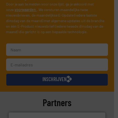
Door je aan te melden voor onze lijst, ga je akkoord met
onze
voorwaarden
. We versturen maandelijks twee
nieuwsbrieven, de maandelijkse E-Update (iedere laatste
dinsdag van de maand) met algemene updates uit de branche
en één E-Product nieuwsbrief (iedere tweede dinsdag van de
maand) die gericht is op een bepaalde technologie.
INSCHRIJVEN
Partners