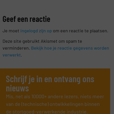
Geef een reactie
Je moet
ingelogd zijn op
om een reactie te plaatsen.
Deze site gebruikt Akismet om spam te
verminderen.
Bekijk hoe je reactie gegevens worden
verwerkt
.
Schrijf je in en ontvang ons
nieuws
Mis, net als 10000+ andere lezers, niets meer
van de (technische) ontwikkelingen binnen
de stortgoed-verwerkende industrie.