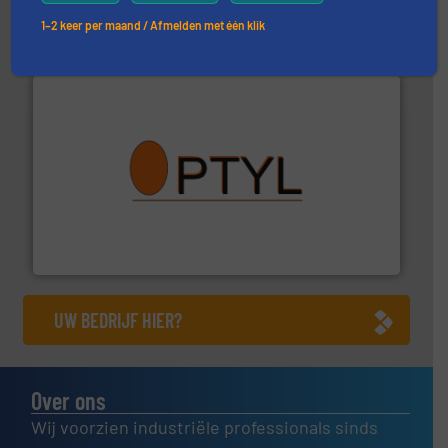
Hethon Nederland BV
1–2 keer per maand / Afmelden met één klik
➜
aanspreekpunt voor uw vragen omtrent stof.
Meer info
van officiële mg/Nm³ tot QAL1 metingen: Optyl is het
Van Low Budget Stofmeting tot Broken Bag Detection,
Optyl BVBA
UW BEDRIJF HIER?
Over ons
Wij voorzien industriële professionals sinds