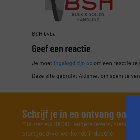
BSH bvba
Geef een reactie
Je moet
ingelogd zijn op
om een reactie te 
Deze site gebruikt Akismet om spam te ve
Schrijf je in en ontvang ons 
Mis, net als 10000+ andere lezers, niets me
stortgoed-verwerkende industrie.