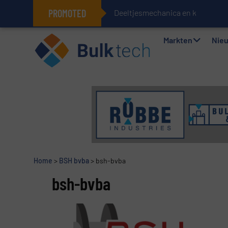
PROMOTED
Deeltjesmechanica en krachtne
Geïntegreerde doserings- en wee
Markten
Nie
Home
>
BSH bvba
>
bsh-bvba
bsh-bvba