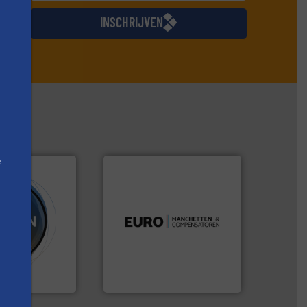
jkse
INSCHRIJVEN
e
luchttechniek.
Meer info ➜
verbindingen en
gebied van flexibele
Meer info ➜
dan dertig jaar actief op het
tig te verwerken
Compensatoren is al meer
ering, met
Euro Manchetten &
n poeder- en
ereldwijd
Compensatoren BV
and BV
Euro-Manchetten &