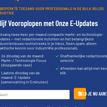
oorwaarden
. We versturen maandelijks twee nieuwsbrieven, de maandeli
 updates uit de branche en één E-Product nieuwsbrief (iedere tweede
NBEPERKTE TOEGANG VOOR PROFESSIONALS IN DE BULK SOLIDS
ogie.
NDUSTRIE
lijf Vooroplopen met Onze E-Updates
ntvang twee keer per maand compacte markt- en technologie-
dates — met redactionele inzichten en het belangrijkste
Partners
dustrienieuws rechtstreeks in je inbox. Geen spam, alleen
aktische kennis voor industriële professionals.
2e dinsdag van de maand:
Onafhankelijke redactionel
Markt- / Technologie Focus
selectie
(diepgaande case)
Afmelden kan altijd met één
➜
Laatste dinsdag van de
klik
weegoplossingen.
Meer info
maand: E-Update
t”.
Meer
geautomatiseerde
materialen.
gie.
componenten diverse
name bij las
(samenvatting in 5 minuten)
e en
aan weegapparatuur en -
vloeistofdos
vatieve
biedt naast een breed scala
specialist i
rend
AB Weegtechniek (ABW)
HETHON is w
MELD JE NU AAN!
AB Weegtechniek
Hethon Nederl