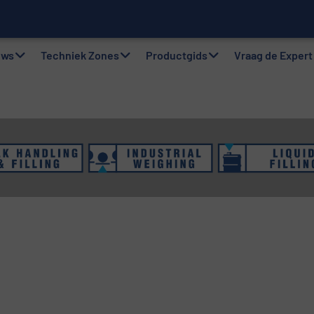
twer
gsystemen: Efficiëntie, kwaliteit en duurzaamheid in één oogops
uws
Techniek Zones
Productgids
Vraag de Expert