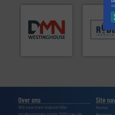
Do
v
Meer info ➜
Meer info ➜
sectoren hebben 
biomassa industrieën.
klanten in verschi
mineralen-, energie en
transportprocess
farmaceutische,
verpakking- en
plastic-, (petro) chemische,
gespecialiseerd i
voor de voedings-, dairy,
Industries nv
Maatwerk in componenten
Sinds 1845 is Rob
DMN-WESTINGHOUSE
Robbe Industries nv
Over ons
Site na
Wij voorzien industriële
Home
professionals sinds 2010 van de
Markten