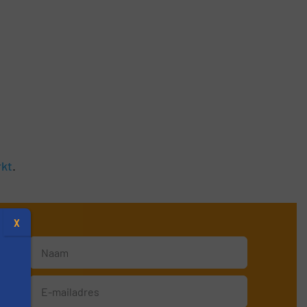
rkt
.
X