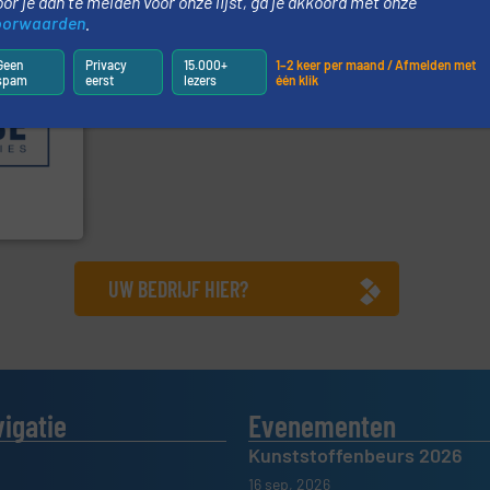
or je aan te melden voor onze lijst, ga je akkoord met onze
oorwaarden
.
Geen
Privacy
15.000+
1–2 keer per maand / Afmelden met
spam
eerst
lezers
één klik
geholpen.
llende
en die
n weeg-,
be
UW BEDRIJF HIER?
vigatie
Evenementen
Kunststoffenbeurs 2026
16 sep, 2026