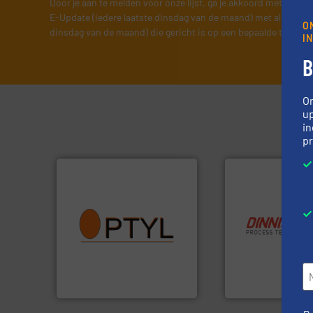
Door je aan te melden voor onze lijst, ga je akkoord met onze
v
E-Update (iedere laatste dinsdag van de maand) met algemene
O
dinsdag van de maand) die gericht is op een bepaalde technol
I
B
O
up
in
pr
info ➜
vragen omtrent stof.
Meer
info ➜
aanspreekpunt voor uw
“
Trusted by the bes
QAL1 metingen: Optyl is het
stortgoedtechnolo
van officiële mg/Nm³ tot
procestechnologi
tot Broken Bag Detection,
specialist in inno
Van Low Budget Stofmeting
Wereldwijd opere
Optyl BVBA
Dinnissen BV