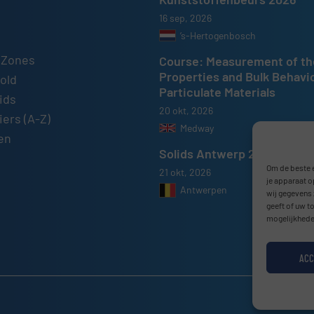
16 sep, 2026
’s-Hertogenbosch
 Zones
Course: Measurement of th
Properties and Bulk Behavi
old
Particulate Materials
ids
20 okt, 2026
ers (A-Z)
Medway
en
Solids Antwerp 2026
Om de beste e
21 okt, 2026
je apparaat o
Antwerpen
wij gegevens 
geeft of uw t
mogelijkhede
ACC