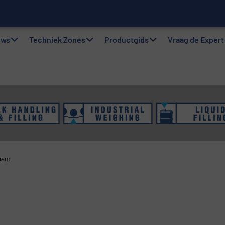
werken i
gsystemen: Efficiëntie, kwaliteit en duurzaamheid in één oogops
uws
Techniek Zones
Productgids
Vraag de Expert
aam