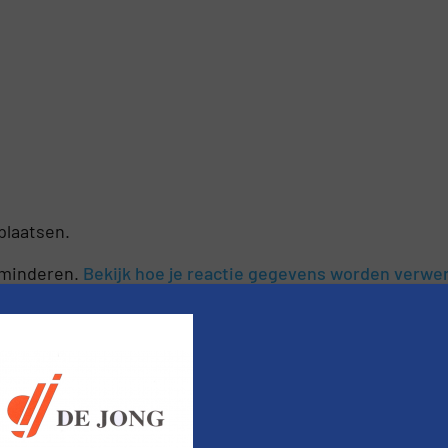
plaatsen.
rminderen.
Bekijk hoe je reactie gegevens worden verwe
nieuws
er van de (technische) ontwikkelingen binnen de