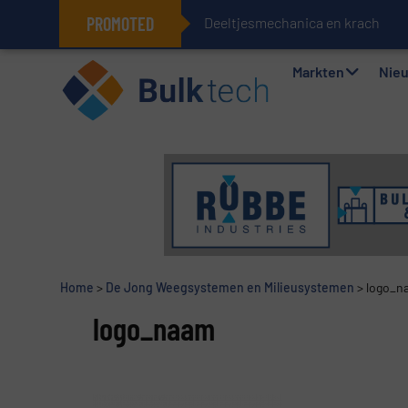
PROMOTED
Deeltjesmechanica en krachtnet
Geïntegreerde doserings- en wee
Markten
Nie
Home
>
De Jong Weegsystemen en Milieusystemen
>
logo_n
logo_naam