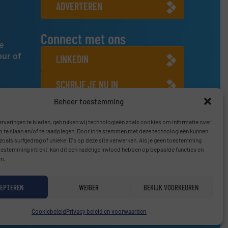
ADVERTEREN
Connect met ons
e
our of
LINKEDIN
SCHRIJF JE NU IN
Beheer toestemming
rvaringen te bieden, gebruiken wij technologieën zoals cookies om informatie over
p te slaan en/of te raadplegen. Door in te stemmen met deze technologieën kunnen
zoals surfgedrag of unieke ID's op deze site verwerken. Als je geen toestemming
oestemming intrekt, kan dit een nadelige invloed hebben op bepaalde functies en
n.
EPTEREN
WEIGER
BEKIJK VOORKEUREN
Privacy beleid & Algemene Voorwaarden
|
Disclaimer
Cookiebeleid
Privacy beleid en voorwaarden