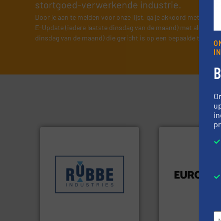
stortgoed-verwerkende industrie.
Door je aan te melden voor onze lijst, ga je akkoord met onze
v
E-Update (iedere laatste dinsdag van de maand) met algemene
dinsdag van de maand) die gericht is op een bepaalde technol
O
I
B
O
up
in
pr
Meer info ➜
luchttechniek.
Me
sectoren hebben geholpen.
verbindingen en
klanten in verschillende
gebied van flexibe
transportprocessen die
dan dertig jaar act
verpakking- en
Compensatoren is
gespecialiseerd in weeg-,
Euro Manchetten 
Industries nv
Sinds 1845 is Robbe
Compensatoren BV
Robbe Industries nv
Euro-Manchetten &