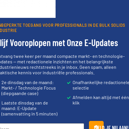
oorwaarden
. We versturen maandelijks twee nieuwsbrieven, de maandeli
 updates uit de branche en één E-Product nieuwsbrief (iedere tweede
ogie.
NBEPERKTE TOEGANG VOOR PROFESSIONALS IN DE BULK SOLIDS
NDUSTRIE
lijf Vooroplopen met Onze E-Updates
ntvang twee keer per maand compacte markt- en technologie-
Partners
dates — met redactionele inzichten en het belangrijkste
dustrienieuws rechtstreeks in je inbox. Geen spam, alleen
aktische kennis voor industriële professionals.
2e dinsdag van de maand:
Onafhankelijke redactionel
Markt- / Technologie Focus
selectie
(diepgaande case)
er info ➜
Afmelden kan altijd met één
info ➜
le
“
Trusted by the best”.
Meer
materialen.
Laatste dinsdag van de
klik
ief op het
stortgoedtechnologie.
name bij las
maand: E-Update
 al meer
procestechnologie en
vloeistofdos
(samenvatting in 5 minuten)
&
specialist in innovatieve
specialist i
Wereldwijd opererend
HETHON is w
Dinnissen BV
Hethon Nederl
MELD JE NU AAN!