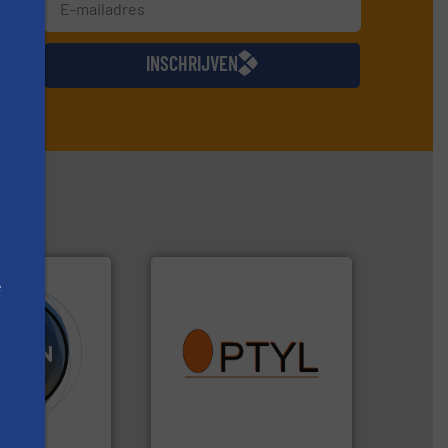
jkse
INSCHRIJVEN
e
info ➜
vragen omtrent stof.
Meer
Meer info ➜
aanspreekpunt voor uw
tig te verwerken
QAL1 metingen: Optyl is het
ering, met
van officiële mg/Nm³ tot
n poeder- en
tot Broken Bag Detection,
ereldwijd
Van Low Budget Stofmeting
and BV
Optyl BVBA