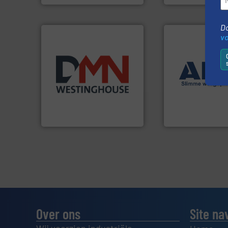
Do
v
Meer info ➜
➜
biomassa industrieën.
weegoplossingen
mineralen-, energie en
geautomatiseerd
farmaceutische,
componenten div
plastic-, (petro) chemische,
aan weegapparatu
voor de voedings-, dairy,
biedt naast een b
Maatwerk in componenten
AB Weegtechniek
DMN-WESTINGHOUSE
AB Weegtechniek
Over ons
Site na
Wij voorzien industriële