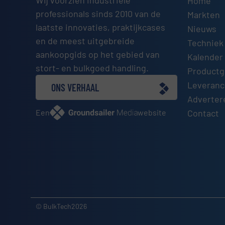
Home
professionals sinds 2010 van de
Markten
laatste innovaties, praktijkcases
Nieuws
en de meest uitgebreide
Techniek
aankoopgids op het gebied van
Kalender 
stort- en bulkgoed handling.
Productg
Leveranci
ONS VERHAAL
Adverter
Een
website
Contact
© BulkTech2026