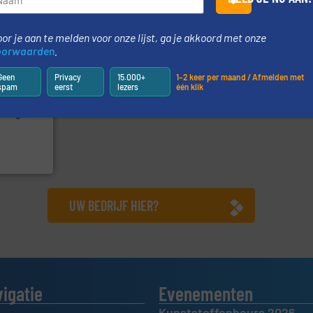
or je aan te melden voor onze lijst, ga je akkoord met onze
oorwaarden
.
Geen
Privacy
15.000+
1–2 keer per maand / Afmelden met
spam
eerst
lezers
één klik
.
Meer info
e
erse
ur en -
reed scala
 (ABW)
UW BEDRIJF HIER?
vigatie
Evenementen
Kunststoffenbeurs 2026